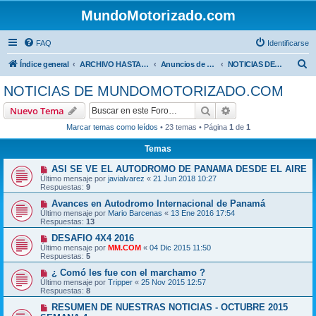
MundoMotorizado.com
FAQ
Identificarse
B
Índice general
ARCHIVO HASTA 2018
Anuncios de www.mundomotorizado.com
NOTICIAS DE MUNDOMOTORIZADO.COM
u
NOTICIAS DE MUNDOMOTORIZADO.COM
s
Buscar
Búsqueda avanzad
Nuevo Tema
c
Marcar temas como leídos
• 23 temas • Página
1
de
1
a
Temas
r
ASI SE VE EL AUTODROMO DE PANAMA DESDE EL AIRE
Último mensaje por
javialvarez
«
21 Jun 2018 10:27
Respuestas:
9
Avances en Autodromo Internacional de Panamá
Último mensaje por
Mario Barcenas
«
13 Ene 2016 17:54
Respuestas:
13
DESAFIO 4X4 2016
Último mensaje por
MM.COM
«
04 Dic 2015 11:50
Respuestas:
5
¿ Comó les fue con el marchamo ?
Último mensaje por
Tripper
«
25 Nov 2015 12:57
Respuestas:
8
RESUMEN DE NUESTRAS NOTICIAS - OCTUBRE 2015