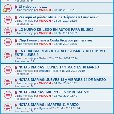
Respuestas:
9
El video de hoy....
Último mensaje por
MM.COM
«
03 Jun 2015 16:31
Vea aquí el póster oficial de 'Rápidos y Furiosos 7'
Último mensaje por
MM.COM
«
28 Oct 2014 16:15
Respuestas:
1
LO NUEVO DE LEGO EN AUTOS PARA EL 2015
Último mensaje por
MM.COM
«
01 Oct 2014 10:52
Chip Foose viene a Costa Rica por primera vez
Último mensaje por
MM.COM
«
18 Ago 2014 15:25
LA GUACIMA REABRE PARA CICLISMO Y ATLETISMO
ESTE LUNES 9
Último mensaje por
Guilletix02
«
07 Jun 2014 07:14
Respuestas:
12
NOTAS DIARIAS : LUNES 17 Y MARTES 18 MARZO
Último mensaje por
twinturbo_RB26
«
18 Mar 2014 00:19
Respuestas:
4
NOTAS DIARIAS: JUEVES 13 y VIERNES 14 DE MARZO
Último mensaje por
MM.COM
«
14 Mar 2014 16:25
Respuestas:
5
NOTAS DIARIAS: MIERCOLES 12 DE MARZO
Último mensaje por
MM.COM
«
12 Mar 2014 15:49
Respuestas:
4
NOTAS DIARIAS : MARTES 11 MARZO
Último mensaje por
Dguzman12
«
11 Mar 2014 18:14
Respuestas:
5