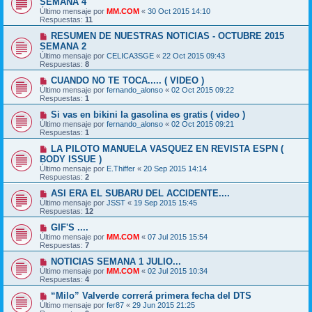
SEMANA 4
Último mensaje por
MM.COM
«
30 Oct 2015 14:10
Respuestas:
11
RESUMEN DE NUESTRAS NOTICIAS - OCTUBRE 2015
SEMANA 2
Último mensaje por
CELICA3SGE
«
22 Oct 2015 09:43
Respuestas:
8
CUANDO NO TE TOCA..... ( VIDEO )
Último mensaje por
fernando_alonso
«
02 Oct 2015 09:22
Respuestas:
1
Si vas en bikini la gasolina es gratis ( video )
Último mensaje por
fernando_alonso
«
02 Oct 2015 09:21
Respuestas:
1
LA PILOTO MANUELA VASQUEZ EN REVISTA ESPN (
BODY ISSUE )
Último mensaje por
E.Thiffer
«
20 Sep 2015 14:14
Respuestas:
2
ASI ERA EL SUBARU DEL ACCIDENTE....
Último mensaje por
JSST
«
19 Sep 2015 15:45
Respuestas:
12
GIF'S ....
Último mensaje por
MM.COM
«
07 Jul 2015 15:54
Respuestas:
7
NOTICIAS SEMANA 1 JULIO...
Último mensaje por
MM.COM
«
02 Jul 2015 10:34
Respuestas:
4
“Milo” Valverde correrá primera fecha del DTS
Último mensaje por
fer87
«
29 Jun 2015 21:25