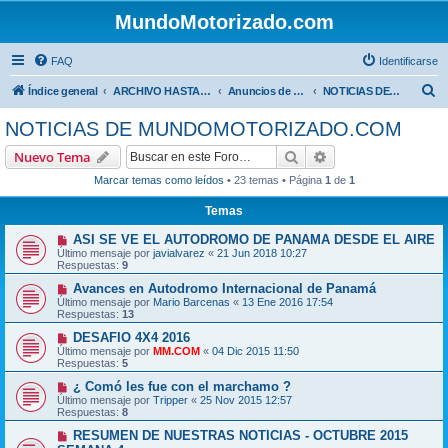
MundoMotorizado.com
FAQ
Identificarse
B
Índice general
ARCHIVO HASTA 2018
Anuncios de www.mundomotorizado.com
NOTICIAS DE MUNDOMOTORIZADO.COM
u
NOTICIAS DE MUNDOMOTORIZADO.COM
s
Buscar
Búsqueda avanzad
Nuevo Tema
c
Marcar temas como leídos
• 23 temas • Página
1
de
1
a
Temas
r
ASI SE VE EL AUTODROMO DE PANAMA DESDE EL AIRE
Último mensaje por
javialvarez
«
21 Jun 2018 10:27
Respuestas:
9
Avances en Autodromo Internacional de Panamá
Último mensaje por
Mario Barcenas
«
13 Ene 2016 17:54
Respuestas:
13
DESAFIO 4X4 2016
Último mensaje por
MM.COM
«
04 Dic 2015 11:50
Respuestas:
5
¿ Comó les fue con el marchamo ?
Último mensaje por
Tripper
«
25 Nov 2015 12:57
Respuestas:
8
RESUMEN DE NUESTRAS NOTICIAS - OCTUBRE 2015