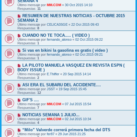
SEMANA 4
Último mensaje por
MM.COM
«
30 Oct 2015 14:10
Respuestas:
11
RESUMEN DE NUESTRAS NOTICIAS - OCTUBRE 2015
SEMANA 2
Último mensaje por
CELICA3SGE
«
22 Oct 2015 09:43
Respuestas:
8
CUANDO NO TE TOCA..... ( VIDEO )
Último mensaje por
fernando_alonso
«
02 Oct 2015 09:22
Respuestas:
1
Si vas en bikini la gasolina es gratis ( video )
Último mensaje por
fernando_alonso
«
02 Oct 2015 09:21
Respuestas:
1
LA PILOTO MANUELA VASQUEZ EN REVISTA ESPN (
BODY ISSUE )
Último mensaje por
E.Thiffer
«
20 Sep 2015 14:14
Respuestas:
2
ASI ERA EL SUBARU DEL ACCIDENTE....
Último mensaje por
JSST
«
19 Sep 2015 15:45
Respuestas:
12
GIF'S ....
Último mensaje por
MM.COM
«
07 Jul 2015 15:54
Respuestas:
7
NOTICIAS SEMANA 1 JULIO...
Último mensaje por
MM.COM
«
02 Jul 2015 10:34
Respuestas:
4
“Milo” Valverde correrá primera fecha del DTS
Último mensaje por
fer87
«
29 Jun 2015 21:25