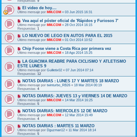
Respuestas:
9
El video de hoy....
Último mensaje por
MM.COM
«
03 Jun 2015 16:31
Vea aquí el póster oficial de 'Rápidos y Furiosos 7'
Último mensaje por
MM.COM
«
28 Oct 2014 16:15
Respuestas:
1
LO NUEVO DE LEGO EN AUTOS PARA EL 2015
Último mensaje por
MM.COM
«
01 Oct 2014 10:52
Chip Foose viene a Costa Rica por primera vez
Último mensaje por
MM.COM
«
18 Ago 2014 15:25
LA GUACIMA REABRE PARA CICLISMO Y ATLETISMO
ESTE LUNES 9
Último mensaje por
Guilletix02
«
07 Jun 2014 07:14
Respuestas:
12
NOTAS DIARIAS : LUNES 17 Y MARTES 18 MARZO
Último mensaje por
twinturbo_RB26
«
18 Mar 2014 00:19
Respuestas:
4
NOTAS DIARIAS: JUEVES 13 y VIERNES 14 DE MARZO
Último mensaje por
MM.COM
«
14 Mar 2014 16:25
Respuestas:
5
NOTAS DIARIAS: MIERCOLES 12 DE MARZO
Último mensaje por
MM.COM
«
12 Mar 2014 15:49
Respuestas:
4
NOTAS DIARIAS : MARTES 11 MARZO
Último mensaje por
Dguzman12
«
11 Mar 2014 18:14
Respuestas:
5