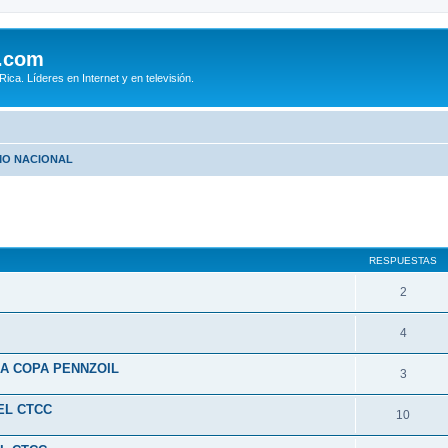
.com
ca. Líderes en Internet y en televisión.
MO NACIONAL
queda avanzada
RESPUESTAS
2
4
LA COPA PENNZOIL
3
EL CTCC
10