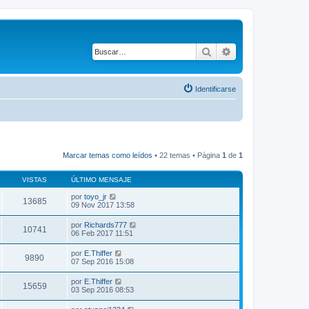
Buscar
Búsqueda avanza
Identificarse
Marcar temas como leídos
• 22 temas • Página
1
de
1
VISTAS
ÚLTIMO MENSAJE
por
toyo_jr
13685
09 Nov 2017 13:58
por
Richards777
10741
06 Feb 2017 11:51
por
E.Thiffer
9890
07 Sep 2016 15:08
por
E.Thiffer
15659
03 Sep 2016 08:53