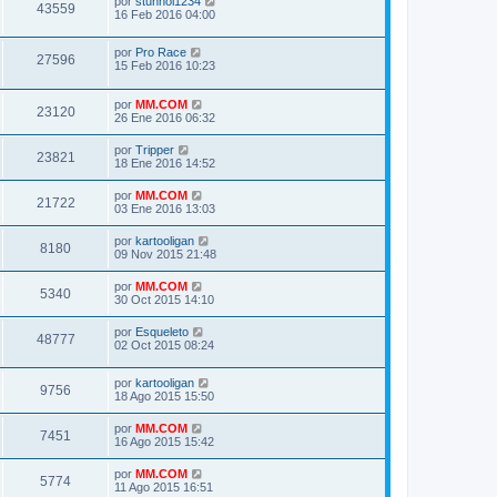
por
stunnoi1234
43559
16 Feb 2016 04:00
por
Pro Race
27596
15 Feb 2016 10:23
por
MM.COM
23120
26 Ene 2016 06:32
por
Tripper
23821
18 Ene 2016 14:52
por
MM.COM
21722
03 Ene 2016 13:03
por
kartooligan
8180
09 Nov 2015 21:48
por
MM.COM
5340
30 Oct 2015 14:10
por
Esqueleto
48777
02 Oct 2015 08:24
por
kartooligan
9756
18 Ago 2015 15:50
por
MM.COM
7451
16 Ago 2015 15:42
por
MM.COM
5774
11 Ago 2015 16:51