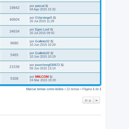
por
pascal
19842
04 Ago 2015 15:32
por
GVprotege5
40604
20 Jul 2015 11:28
por
Egon Loof
34634
20 Jul 2015 09:42
por
Guilletix02
9680
10 Jun 2015 10:29
por
Guilletix02
5465
10 Jun 2015 10:19
por
josechong030672
21536
09 Jun 2015 13:14
por
MM.COM
5308
24 Mar 2015 19:20
Marcar temas como leídos
• 22 temas • Página
1
de
1
Ir a