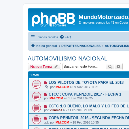
MundoMotorizado
En motores somos los #1 en Costa Ri
Enlaces rápidos
FAQ
Índice general
DEPORTES NACIONALES
AUTOMOVILIS
AUTOMOVILISMO NACIONAL
Buscar
Bús
Nuevo Tema
TEMAS
LOS PILOTOS DE TOYOTA PARA EL 2018
por
MM.COM
»
09 Nov 2017 11:21
CTCC : COPA PENNZOIL 2017 - FECHA 1
por
MM.COM
»
01 Ene 2017 09:25
CCTC :LO BUENO, LO MALO Y LO FEO DE 
por
Villamas
»
27 Feb 2016 21:09
COPA PENNZOIL 2016 - SEGUNDA FECHA D
por
MM.COM
»
18 Feb 2016 10:35