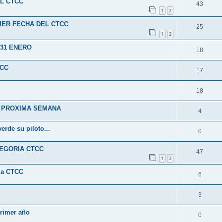
EL CTCC
43
1
2
MER FECHA DEL CTCC
25
1
2
 31 ENERO
18
TCC
17
18
A PROXIMA SEMANA
4
rde su piloto...
0
TEGORIA CTCC
47
1
2
 la CTCC
6
3
primer año
0