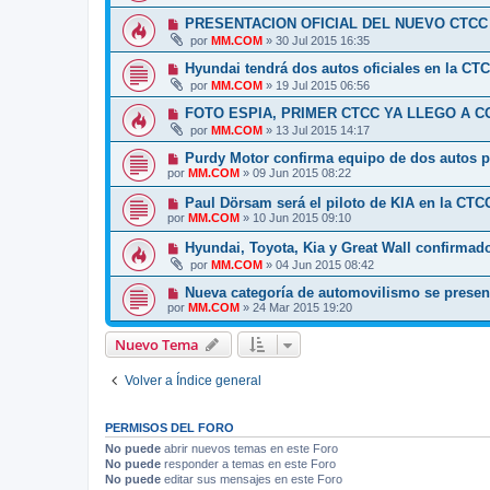
PRESENTACION OFICIAL DEL NUEVO CTCC
por
MM.COM
»
30 Jul 2015 16:35
Hyundai tendrá dos autos oficiales en la CT
por
MM.COM
»
19 Jul 2015 06:56
FOTO ESPIA, PRIMER CTCC YA LLEGO A C
por
MM.COM
»
13 Jul 2015 14:17
Purdy Motor confirma equipo de dos autos p
por
MM.COM
»
09 Jun 2015 08:22
Paul Dörsam será el piloto de KIA en la CTC
por
MM.COM
»
10 Jun 2015 09:10
Hyundai, Toyota, Kia y Great Wall confirmad
por
MM.COM
»
04 Jun 2015 08:42
Nueva categoría de automovilismo se prese
por
MM.COM
»
24 Mar 2015 19:20
Nuevo Tema
Volver a Índice general
PERMISOS DEL FORO
No puede
abrir nuevos temas en este Foro
No puede
responder a temas en este Foro
No puede
editar sus mensajes en este Foro