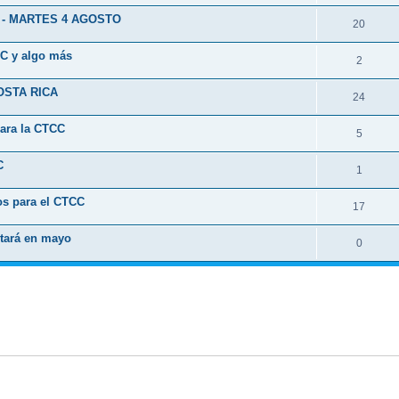
 - MARTES 4 AGOSTO
20
CC y algo más
2
OSTA RICA
24
ara la CTCC
5
C
1
os para el CTCC
17
ntará en mayo
0