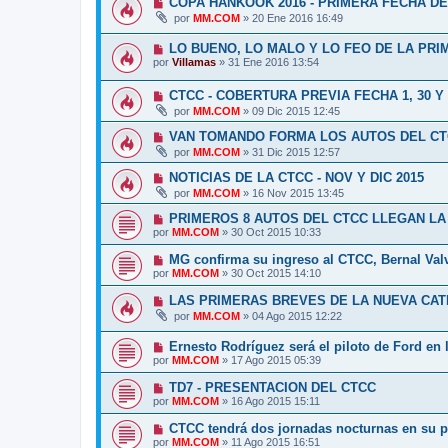
COPA HANKOOK 2016 - PRIMERA FECHA D
por
MM.COM
»
20 Ene 2016 16:49
LO BUENO, LO MALO Y LO FEO DE LA PRI
por
Villamas
»
31 Ene 2016 13:54
CTCC - COBERTURA PREVIA FECHA 1, 30 Y
por
MM.COM
»
09 Dic 2015 12:45
VAN TOMANDO FORMA LOS AUTOS DEL C
por
MM.COM
»
31 Dic 2015 12:57
NOTICIAS DE LA CTCC - NOV Y DIC 2015
por
MM.COM
»
16 Nov 2015 13:45
PRIMEROS 8 AUTOS DEL CTCC LLEGAN L
por
MM.COM
»
30 Oct 2015 10:33
MG confirma su ingreso al CTCC, Bernal Valve
por
MM.COM
»
30 Oct 2015 14:10
LAS PRIMERAS BREVES DE LA NUEVA CA
por
MM.COM
»
04 Ago 2015 12:22
Ernesto Rodríguez será el piloto de Ford en
por
MM.COM
»
17 Ago 2015 05:39
TD7 - PRESENTACION DEL CTCC
por
MM.COM
»
16 Ago 2015 15:11
CTCC tendrá dos jornadas nocturnas en su 
por
MM.COM
»
11 Ago 2015 16:51