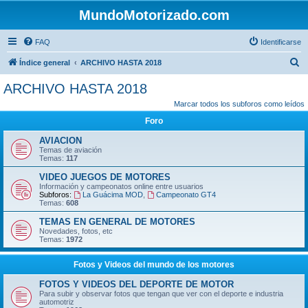
MundoMotorizado.com
FAQ
Identificarse
B
Índice general
ARCHIVO HASTA 2018
u
ARCHIVO HASTA 2018
s
Marcar todos los subforos como leídos
c
Foro
a
AVIACION
r
Temas de aviación
Temas:
117
VIDEO JUEGOS DE MOTORES
Información y campeonatos online entre usuarios
Subforos:
La Guácima MOD
,
Campeonato GT4
Temas:
608
TEMAS EN GENERAL DE MOTORES
Novedades, fotos, etc
Temas:
1972
Fotos y Videos del mundo de los motores
FOTOS Y VIDEOS DEL DEPORTE DE MOTOR
Para subir y observar fotos que tengan que ver con el deporte e industria
automotriz