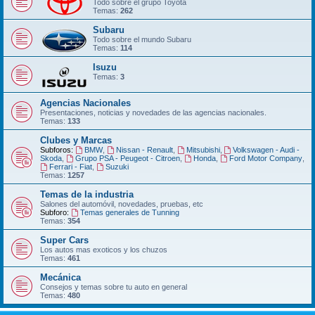
Todo sobre el grupo Toyota
Temas:
262
Subaru
Todo sobre el mundo Subaru
Temas:
114
Isuzu
Temas:
3
Agencias Nacionales
Presentaciones, noticias y novedades de las agencias nacionales.
Temas:
133
Clubes y Marcas
Subforos:
BMW
,
Nissan - Renault
,
Mitsubishi
,
Volkswagen - Audi -
Skoda
,
Grupo PSA - Peugeot - Citroen
,
Honda
,
Ford Motor Company
,
Ferrari - Fiat
,
Suzuki
Temas:
1257
Temas de la industria
Salones del automóvil, novedades, pruebas, etc
Subforo:
Temas generales de Tunning
Temas:
354
Super Cars
Los autos mas exoticos y los chuzos
Temas:
461
Mecánica
Consejos y temas sobre tu auto en general
Temas:
480