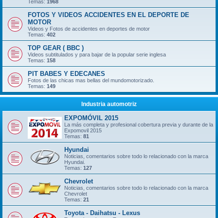
Temas:
1968
FOTOS Y VIDEOS ACCIDENTES EN EL DEPORTE DE
MOTOR
Videos y Fotos de accidentes en deportes de motor
Temas:
402
TOP GEAR ( BBC )
Videos subtitulados y para bajar de la popular serie inglesa
Temas:
158
PIT BABES Y EDECANES
Fotos de las chicas mas bellas del mundomotorizado.
Temas:
149
Industria automotriz
EXPOMÓVIL 2015
La más completa y profesional cobertura previa y durante de la
Expomovil 2015
Temas:
81
Hyundai
Noticias, comentarios sobre todo lo relacionado con la marca
Hyundai.
Temas:
127
Chevrolet
Noticias, comentarios sobre todo lo relacionado con la marca
Chevrolet
Temas:
21
Toyota - Daihatsu - Lexus