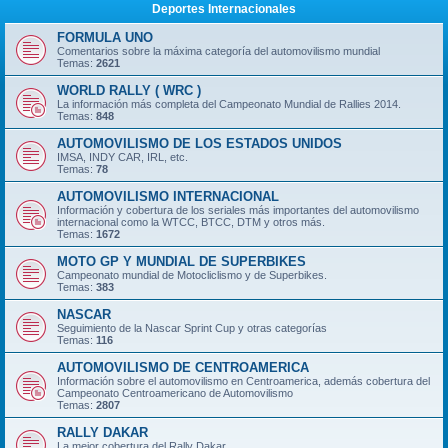
Deportes Internacionales
FORMULA UNO
Comentarios sobre la máxima categoría del automovilismo mundial
Temas:
2621
WORLD RALLY ( WRC )
La información más completa del Campeonato Mundial de Rallies 2014.
Temas:
848
AUTOMOVILISMO DE LOS ESTADOS UNIDOS
IMSA, INDY CAR, IRL, etc.
Temas:
78
AUTOMOVILISMO INTERNACIONAL
Información y cobertura de los seriales más importantes del automovilismo
internacional como la WTCC, BTCC, DTM y otros más.
Temas:
1672
MOTO GP Y MUNDIAL DE SUPERBIKES
Campeonato mundial de Motocliclismo y de Superbikes.
Temas:
383
NASCAR
Seguimiento de la Nascar Sprint Cup y otras categorías
Temas:
116
AUTOMOVILISMO DE CENTROAMERICA
Información sobre el automovilismo en Centroamerica, además cobertura del
Campeonato Centroamericano de Automovilismo
Temas:
2807
RALLY DAKAR
La mejor cobertura del Rally Dakar