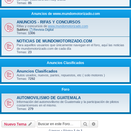
Temas:
85
Anuncios de www.mundomotorizado.com
ANUNCIOS - RIFAS Y CONCURSOS
Rifas y concursos de
www.mundomotorizado.com
Subforo:
Revista Digital
Temas:
1306
NOTICIAS DE MUNDOMOTORIZADO.COM
Para aquellos usuarios que únicamente navegan en el foro, aquí las noticias
de mundomotorizado.com de cada día
Temas:
23
Anuncios Clasificados
Anuncios Clasificados
Autos usados, nuevos, partes, repuestos, etc ( solo motores )
Temas:
7292
Foro
AUTOMOVILISMO DE GUATEMALA
Información del automovilismo de Guatemala y la participación de pilotos
costarricenses en el mismo.
Temas:
279
Buscar
Búsqueda avanzad
Nuevo Tema
0 temas • Página
1
de
1