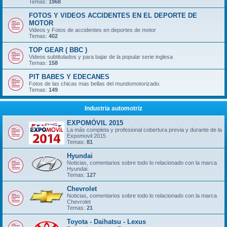
Temas:
1968
FOTOS Y VIDEOS ACCIDENTES EN EL DEPORTE DE
MOTOR
Videos y Fotos de accidentes en deportes de motor
Temas:
402
TOP GEAR ( BBC )
Videos subtitulados y para bajar de la popular serie inglesa
Temas:
158
PIT BABES Y EDECANES
Fotos de las chicas mas bellas del mundomotorizado.
Temas:
149
Industria automotriz
EXPOMÓVIL 2015
La más completa y profesional cobertura previa y durante de la
Expomovil 2015
Temas:
81
Hyundai
Noticias, comentarios sobre todo lo relacionado con la marca
Hyundai.
Temas:
127
Chevrolet
Noticias, comentarios sobre todo lo relacionado con la marca
Chevrolet
Temas:
21
Toyota - Daihatsu - Lexus