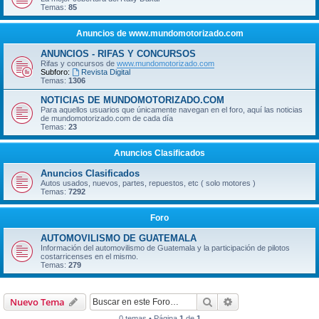
Temas:
85
Anuncios de www.mundomotorizado.com
ANUNCIOS - RIFAS Y CONCURSOS
Rifas y concursos de
www.mundomotorizado.com
Subforo:
Revista Digital
Temas:
1306
NOTICIAS DE MUNDOMOTORIZADO.COM
Para aquellos usuarios que únicamente navegan en el foro, aquí las noticias
de mundomotorizado.com de cada día
Temas:
23
Anuncios Clasificados
Anuncios Clasificados
Autos usados, nuevos, partes, repuestos, etc ( solo motores )
Temas:
7292
Foro
AUTOMOVILISMO DE GUATEMALA
Información del automovilismo de Guatemala y la participación de pilotos
costarricenses en el mismo.
Temas:
279
Buscar
Búsqueda avanzad
Nuevo Tema
0 temas • Página
1
de
1