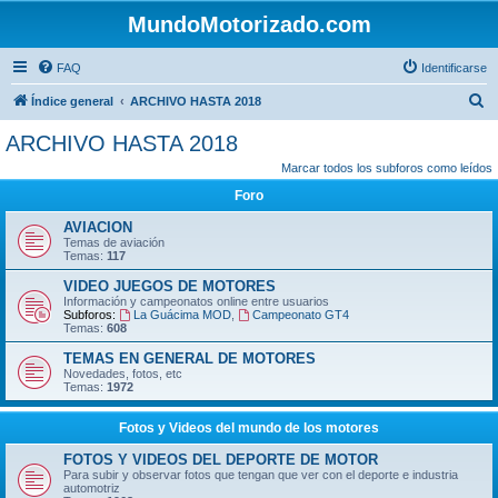
MundoMotorizado.com
FAQ
Identificarse
B
Índice general
ARCHIVO HASTA 2018
u
ARCHIVO HASTA 2018
s
Marcar todos los subforos como leídos
c
Foro
a
AVIACION
r
Temas de aviación
Temas:
117
VIDEO JUEGOS DE MOTORES
Información y campeonatos online entre usuarios
Subforos:
La Guácima MOD
,
Campeonato GT4
Temas:
608
TEMAS EN GENERAL DE MOTORES
Novedades, fotos, etc
Temas:
1972
Fotos y Videos del mundo de los motores
FOTOS Y VIDEOS DEL DEPORTE DE MOTOR
Para subir y observar fotos que tengan que ver con el deporte e industria
automotriz