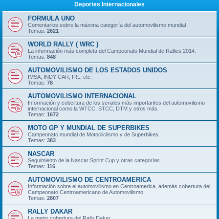
Deportes Internacionales
FORMULA UNO
Comentarios sobre la máxima categoría del automovilismo mundial
Temas:
2621
WORLD RALLY ( WRC )
La información más completa del Campeonato Mundial de Rallies 2014.
Temas:
848
AUTOMOVILISMO DE LOS ESTADOS UNIDOS
IMSA, INDY CAR, IRL, etc.
Temas:
78
AUTOMOVILISMO INTERNACIONAL
Información y cobertura de los seriales más importantes del automovilismo
internacional como la WTCC, BTCC, DTM y otros más.
Temas:
1672
MOTO GP Y MUNDIAL DE SUPERBIKES
Campeonato mundial de Motocliclismo y de Superbikes.
Temas:
383
NASCAR
Seguimiento de la Nascar Sprint Cup y otras categorías
Temas:
116
AUTOMOVILISMO DE CENTROAMERICA
Información sobre el automovilismo en Centroamerica, además cobertura del
Campeonato Centroamericano de Automovilismo
Temas:
2807
RALLY DAKAR
La mejor cobertura del Rally Dakar