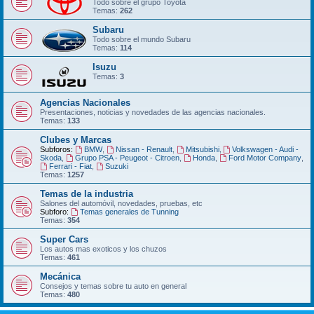
Todo sobre el grupo Toyota
Temas:
262
Subaru
Todo sobre el mundo Subaru
Temas:
114
Isuzu
Temas:
3
Agencias Nacionales
Presentaciones, noticias y novedades de las agencias nacionales.
Temas:
133
Clubes y Marcas
Subforos:
BMW
,
Nissan - Renault
,
Mitsubishi
,
Volkswagen - Audi -
Skoda
,
Grupo PSA - Peugeot - Citroen
,
Honda
,
Ford Motor Company
,
Ferrari - Fiat
,
Suzuki
Temas:
1257
Temas de la industria
Salones del automóvil, novedades, pruebas, etc
Subforo:
Temas generales de Tunning
Temas:
354
Super Cars
Los autos mas exoticos y los chuzos
Temas:
461
Mecánica
Consejos y temas sobre tu auto en general
Temas:
480