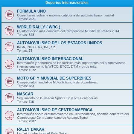
Deportes Internacionales
FORMULA UNO
Comentarios sobre la máxima categoría del automovilismo mundial
Temas:
2621
WORLD RALLY ( WRC )
La información más completa del Campeonato Mundial de Rallies 2014.
Temas:
848
AUTOMOVILISMO DE LOS ESTADOS UNIDOS
IMSA, INDY CAR, IRL, etc.
Temas:
78
AUTOMOVILISMO INTERNACIONAL
Información y cobertura de los seriales más importantes del automovilismo
internacional como la WTCC, BTCC, DTM y otros más.
Temas:
1672
MOTO GP Y MUNDIAL DE SUPERBIKES
Campeonato mundial de Motocliclismo y de Superbikes.
Temas:
383
NASCAR
Seguimiento de la Nascar Sprint Cup y otras categorías
Temas:
116
AUTOMOVILISMO DE CENTROAMERICA
Información sobre el automovilismo en Centroamerica, además cobertura del
Campeonato Centroamericano de Automovilismo
Temas:
2807
RALLY DAKAR
La mejor cobertura del Rally Dakar