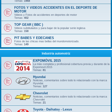
Temas:
1968
FOTOS Y VIDEOS ACCIDENTES EN EL DEPORTE DE
MOTOR
Videos y Fotos de accidentes en deportes de motor
Temas:
402
TOP GEAR ( BBC )
Videos subtitulados y para bajar de la popular serie inglesa
Temas:
158
PIT BABES Y EDECANES
Fotos de las chicas mas bellas del mundomotorizado.
Temas:
149
Industria automotriz
EXPOMÓVIL 2015
La más completa y profesional cobertura previa y durante de la
Expomovil 2015
Temas:
81
Hyundai
Noticias, comentarios sobre todo lo relacionado con la marca
Hyundai.
Temas:
127
Chevrolet
Noticias, comentarios sobre todo lo relacionado con la marca
Chevrolet
Temas:
21
Toyota - Daihatsu - Lexus