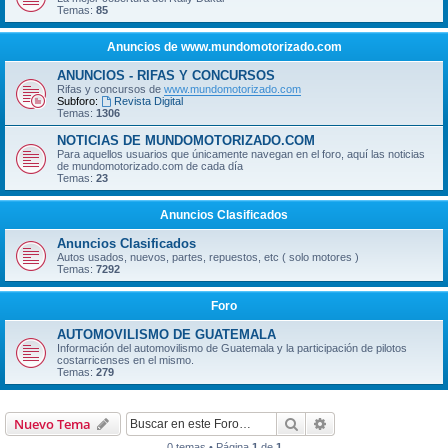
Temas:
85
Anuncios de www.mundomotorizado.com
ANUNCIOS - RIFAS Y CONCURSOS
Rifas y concursos de
www.mundomotorizado.com
Subforo:
Revista Digital
Temas:
1306
NOTICIAS DE MUNDOMOTORIZADO.COM
Para aquellos usuarios que únicamente navegan en el foro, aquí las noticias
de mundomotorizado.com de cada día
Temas:
23
Anuncios Clasificados
Anuncios Clasificados
Autos usados, nuevos, partes, repuestos, etc ( solo motores )
Temas:
7292
Foro
AUTOMOVILISMO DE GUATEMALA
Información del automovilismo de Guatemala y la participación de pilotos
costarricenses en el mismo.
Temas:
279
Buscar
Búsqueda avanzad
Nuevo Tema
0 temas • Página
1
de
1