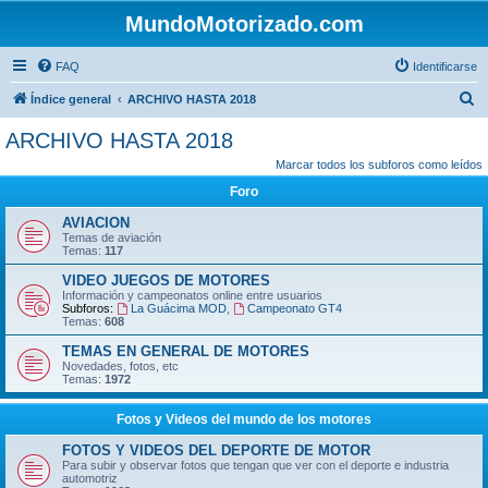
MundoMotorizado.com
FAQ
Identificarse
B
Índice general
ARCHIVO HASTA 2018
u
ARCHIVO HASTA 2018
s
Marcar todos los subforos como leídos
c
Foro
a
AVIACION
r
Temas de aviación
Temas:
117
VIDEO JUEGOS DE MOTORES
Información y campeonatos online entre usuarios
Subforos:
La Guácima MOD
,
Campeonato GT4
Temas:
608
TEMAS EN GENERAL DE MOTORES
Novedades, fotos, etc
Temas:
1972
Fotos y Videos del mundo de los motores
FOTOS Y VIDEOS DEL DEPORTE DE MOTOR
Para subir y observar fotos que tengan que ver con el deporte e industria
automotriz