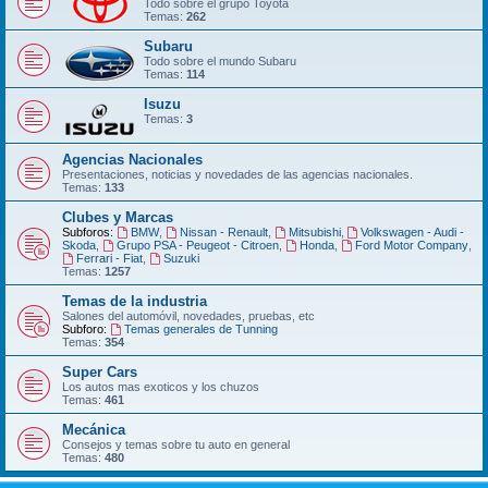
Todo sobre el grupo Toyota
Temas:
262
Subaru
Todo sobre el mundo Subaru
Temas:
114
Isuzu
Temas:
3
Agencias Nacionales
Presentaciones, noticias y novedades de las agencias nacionales.
Temas:
133
Clubes y Marcas
Subforos:
BMW
,
Nissan - Renault
,
Mitsubishi
,
Volkswagen - Audi -
Skoda
,
Grupo PSA - Peugeot - Citroen
,
Honda
,
Ford Motor Company
,
Ferrari - Fiat
,
Suzuki
Temas:
1257
Temas de la industria
Salones del automóvil, novedades, pruebas, etc
Subforo:
Temas generales de Tunning
Temas:
354
Super Cars
Los autos mas exoticos y los chuzos
Temas:
461
Mecánica
Consejos y temas sobre tu auto en general
Temas:
480