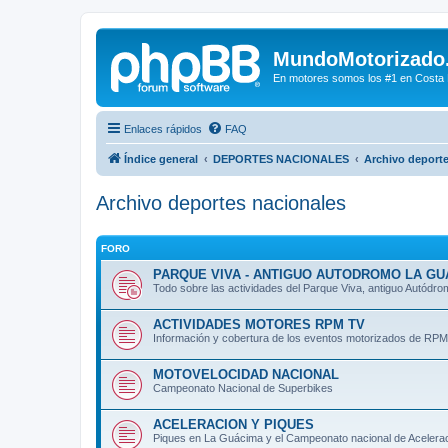
MundoMotorizado
En motores somos los #1 en Costa Ri
Enlaces rápidos
FAQ
Índice general
DEPORTES NACIONALES
Archivo deporte
Archivo deportes nacionales
FORO
PARQUE VIVA - ANTIGUO AUTODROMO LA GU
Todo sobre las actividades del Parque Viva, antiguo Autódr
ACTIVIDADES MOTORES RPM TV
Información y cobertura de los eventos motorizados de RPM
MOTOVELOCIDAD NACIONAL
Campeonato Nacional de Superbikes
ACELERACION Y PIQUES
Piques en La Guácima y el Campeonato nacional de Acelera