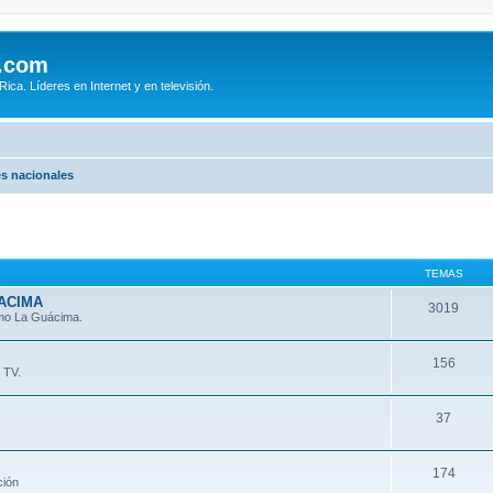
.com
ca. Líderes en Internet y en televisión.
s nacionales
TEMAS
ACIMA
3019
omo La Guácima.
156
 TV.
37
174
ción