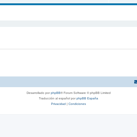
queda avanzada
Desarrollado por
phpBB
® Forum Software © phpBB Limited
Traducción al español por
phpBB España
Privacidad
|
Condiciones