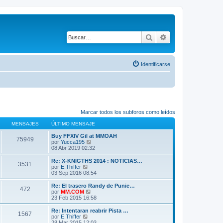
Buscar
Búsqueda avanza
Identificarse
Marcar todos los subforos como leídos
MENSAJES
ÚLTIMO MENSAJE
Buy FFXIV Gil at MMOAH
75949
V
por
Yucca195
e
08 Abr 2019 02:32
r
ú
Re: X-KNIGTHS 2014 : NOTICIAS…
3531
l
V
por
E.Thiffer
t
e
03 Sep 2016 08:54
i
r
m
ú
Re: El trasero Randy de Punie…
472
o
l
V
por
MM.COM
m
t
e
23 Feb 2015 16:58
e
i
r
n
m
ú
Re: Intentaran reabrir Pista …
s
1567
o
l
V
por
E.Thiffer
a
m
t
e
28 Mar 2015 12:03