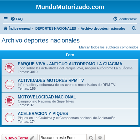
MundoMotorizado.com
FAQ
Identificarse
B
Índice general
DEPORTES NACIONALES
Archivo deportes nacionales
u
Archivo deportes nacionales
s
Marcar todos los subforos como leídos
c
Foro
a
PARQUE VIVA - ANTIGUO AUTODROMO LA GUACIMA
r
Todo sobre las actividades del Parque Viva, antiguo Autódromo La Guácima.
Temas:
3019
ACTIVIDADES MOTORES RPM TV
Información y cobertura de los eventos motorizados de RPM TV.
Temas:
156
MOTOVELOCIDAD NACIONAL
Campeonato Nacional de Superbikes
Temas:
37
ACELERACION Y PIQUES
Piques en La Guácima y el Campeonato nacional de Aceleración
Temas:
174
Buscar
Búsqueda avanzad
Nuevo Tema