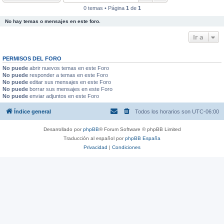
0 temas • Página
1
de
1
No hay temas o mensajes en este foro.
Ir a
PERMISOS DEL FORO
No puede
abrir nuevos temas en este Foro
No puede
responder a temas en este Foro
No puede
editar sus mensajes en este Foro
No puede
borrar sus mensajes en este Foro
No puede
enviar adjuntos en este Foro
Índice general
Todos los horarios son
UTC-06:00
Desarrollado por
phpBB
® Forum Software © phpBB Limited
Traducción al español por
phpBB España
Privacidad
|
Condiciones