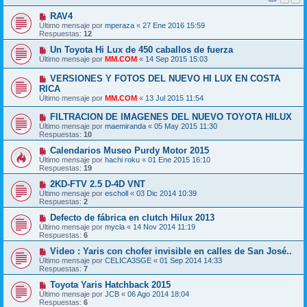
RAV4
Último mensaje por
mperaza
«
27 Ene 2016 15:59
Respuestas:
12
Un Toyota Hi Lux de 450 caballos de fuerza
Último mensaje por
MM.COM
«
14 Sep 2015 15:03
VERSIONES Y FOTOS DEL NUEVO HI LUX EN COSTA
RICA
Último mensaje por
MM.COM
«
13 Jul 2015 11:54
FILTRACION DE IMAGENES DEL NUEVO TOYOTA HILUX
Último mensaje por
maemiranda
«
05 May 2015 11:30
Respuestas:
10
Calendarios Museo Purdy Motor 2015
Último mensaje por
hachi roku
«
01 Ene 2015 16:10
Respuestas:
19
2KD-FTV 2.5 D-4D VNT
Último mensaje por
escholl
«
03 Dic 2014 10:39
Respuestas:
2
Defecto de fábrica en clutch Hilux 2013
Último mensaje por
mycla
«
14 Nov 2014 11:19
Respuestas:
6
Video : Yaris con chofer invisible en calles de San José..
Último mensaje por
CELICA3SGE
«
01 Sep 2014 14:33
Respuestas:
7
Toyota Yaris Hatchback 2015
Último mensaje por
JCB
«
06 Ago 2014 18:04
Respuestas:
6