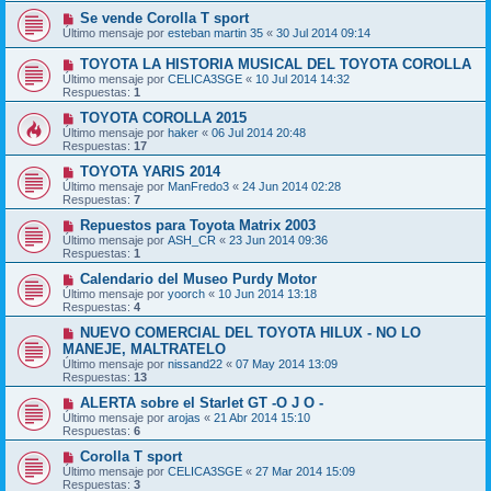
Se vende Corolla T sport
Último mensaje por
esteban martin 35
«
30 Jul 2014 09:14
TOYOTA LA HISTORIA MUSICAL DEL TOYOTA COROLLA
Último mensaje por
CELICA3SGE
«
10 Jul 2014 14:32
Respuestas:
1
TOYOTA COROLLA 2015
Último mensaje por
haker
«
06 Jul 2014 20:48
Respuestas:
17
TOYOTA YARIS 2014
Último mensaje por
ManFredo3
«
24 Jun 2014 02:28
Respuestas:
7
Repuestos para Toyota Matrix 2003
Último mensaje por
ASH_CR
«
23 Jun 2014 09:36
Respuestas:
1
Calendario del Museo Purdy Motor
Último mensaje por
yoorch
«
10 Jun 2014 13:18
Respuestas:
4
NUEVO COMERCIAL DEL TOYOTA HILUX - NO LO
MANEJE, MALTRATELO
Último mensaje por
nissand22
«
07 May 2014 13:09
Respuestas:
13
ALERTA sobre el Starlet GT -O J O -
Último mensaje por
arojas
«
21 Abr 2014 15:10
Respuestas:
6
Corolla T sport
Último mensaje por
CELICA3SGE
«
27 Mar 2014 15:09
Respuestas:
3