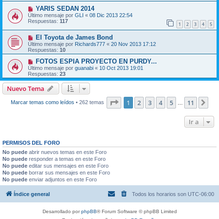
YARIS SEDAN 2014
Último mensaje por
GLI
«
08 Dic 2013 22:54
Respuestas:
117
1
2
3
4
5
El Toyota de James Bond
Último mensaje por
Richards777
«
20 Nov 2013 17:12
Respuestas:
10
FOTOS ESPIA PROYECTO EN PURDY...
Último mensaje por
guanabi
«
10 Oct 2013 19:01
Respuestas:
23
Nuevo Tema
Página
1
de
11
1
2
3
4
5
11
Sig
Marcar temas como leídos
• 262 temas
…
Ir a
PERMISOS DEL FORO
No puede
abrir nuevos temas en este Foro
No puede
responder a temas en este Foro
No puede
editar sus mensajes en este Foro
No puede
borrar sus mensajes en este Foro
No puede
enviar adjuntos en este Foro
Índice general
Todos los horarios son
UTC-06:00
Desarrollado por
phpBB
® Forum Software © phpBB Limited