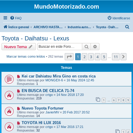
MundoMotorizado.com
FAQ
Identificarse
B
Índice general
ARCHIVO HASTA 2018
Industria automotriz
Toyota - Daihatsu - Lexus
u
Toyota - Daihatsu - Lexus
s
Buscar
Búsqueda avanzad
Nuevo Tema
c
a
Página
1
de
11
1
2
3
4
5
11
Sig
Marcar temas como leídos
• 262 temas
…
r
Temas
Kei car Dahiatsu Mira Gino en costa rica
Último mensaje por
MONGEX-6
«
16 May 2024 12:45
Respuestas:
1
EN BUSCA DE CELICA 71-74
Último mensaje por
crtgo
«
14 Nov 2018 17:20
Respuestas:
219
1
6
7
8
9
…
Nuevo Toyota Fortuner
Último mensaje por
JavierMV
«
20 Feb 2017 20:52
Respuestas:
14
TOYOTA HI LUX 2016
Último mensaje por
crtgo
«
17 Mar 2016 17:21
Respuestas:
32
1
2