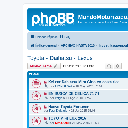
MundoMotorizado
En motores somos los #1 en Costa Ri
Enlaces rápidos
FAQ
Índice general
ARCHIVO HASTA 2018
Industria automotr
Toyota - Daihatsu - Lexus
Buscar
Bús
Nuevo Tema
TEMAS
Kei car Dahiatsu Mira Gino en costa rica
por
MONGEX-6
»
16 May 2024 12:44
EN BUSCA DE CELICA 71-74
por
crtgo
»
17 Ago 2010 06:57
Nuevo Toyota Fortuner
por
Paul Delgado
»
23 Jul 2015 15:08
TOYOTA HI LUX 2016
por
MM.COM
»
21 May 2015 15:53