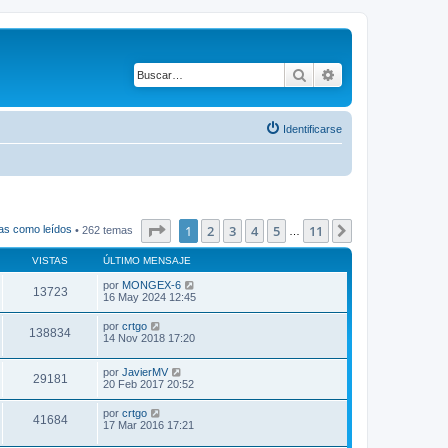
Buscar
Búsqueda avanza
Identificarse
Página
1
de
11
1
2
3
4
5
11
Siguiente
as como leídos
• 262 temas
…
VISTAS
ÚLTIMO MENSAJE
por
MONGEX-6
13723
16 May 2024 12:45
por
crtgo
138834
14 Nov 2018 17:20
por
JavierMV
29181
20 Feb 2017 20:52
por
crtgo
41684
17 Mar 2016 17:21