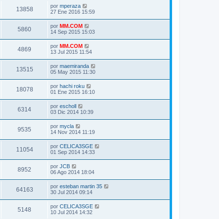
por
mperaza
13858
27 Ene 2016 15:59
por
MM.COM
5860
14 Sep 2015 15:03
por
MM.COM
4869
13 Jul 2015 11:54
por
maemiranda
13515
05 May 2015 11:30
por
hachi roku
18078
01 Ene 2015 16:10
por
escholl
6314
03 Dic 2014 10:39
por
mycla
9535
14 Nov 2014 11:19
por
CELICA3SGE
11054
01 Sep 2014 14:33
por
JCB
8952
06 Ago 2014 18:04
por
esteban martin 35
64163
30 Jul 2014 09:14
por
CELICA3SGE
5148
10 Jul 2014 14:32