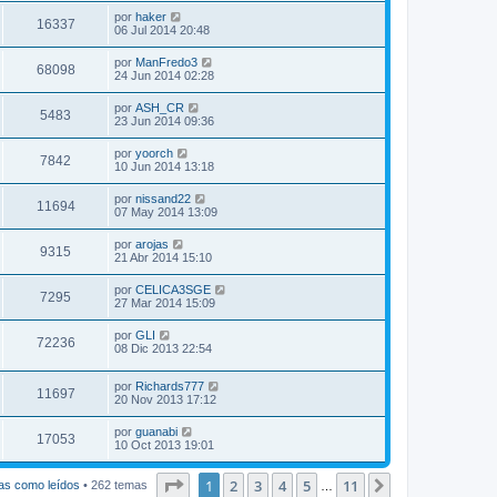
por
haker
16337
06 Jul 2014 20:48
por
ManFredo3
68098
24 Jun 2014 02:28
por
ASH_CR
5483
23 Jun 2014 09:36
por
yoorch
7842
10 Jun 2014 13:18
por
nissand22
11694
07 May 2014 13:09
por
arojas
9315
21 Abr 2014 15:10
por
CELICA3SGE
7295
27 Mar 2014 15:09
por
GLI
72236
08 Dic 2013 22:54
por
Richards777
11697
20 Nov 2013 17:12
por
guanabi
17053
10 Oct 2013 19:01
Página
1
de
11
1
2
3
4
5
11
Siguiente
as como leídos
• 262 temas
…