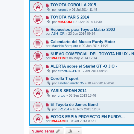
TOYOTA COROLLA 2015
por
jorgesti
»
01 Jul 2014 11:45
TOYOTA YARIS 2014
por
MM.COM
»
21 Abr 2014 14:30
Repuestos para Toyota Matrix 2003
por
ASH_CR
»
23 Jun 2014 09:34
Calendario del Museo Purdy Motor
por
Mauricio Barquero
»
09 Jun 2014 14:21
NUEVO COMERCIAL DEL TOYOTA HILUX - 
por
MM.COM
»
06 May 2014 12:14
ALERTA sobre el Starlet GT -O J O -
por
streetRACER
»
17 Abr 2014 09:33
Corolla T sport
por
esteban martin 35
»
10 Feb 2014 20:41
YARIS SEDAN 2014
por
crtgo
»
03 Sep 2013 13:46
El Toyota de James Bond
por
JR1234
»
18 Nov 2013 12:07
FOTOS ESPIA PROYECTO EN PURDY...
por
MM.COM
»
10 Oct 2013 09:31
Nuevo Tema