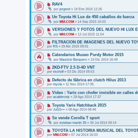
RAV4
por
jorgesti
»
19 Ene 2016 12:26
Un Toyota Hi Lux de 450 caballos de fuerza
por
MM.COM
»
14 Sep 2015 15:03
VERSIONES Y FOTOS DEL NUEVO HI LUX E
por
MM.COM
»
13 Jul 2015 11:54
FILTRACION DE IMAGENES DEL NUEVO TO
por
RS
»
29 Abr 2015 09:01
Calendarios Museo Purdy Motor 2015
por
Mauricio Barquero
»
19 Dic 2014 16:49
2KD-FTV 2.5 D-4D VNT
por
escholl
»
03 Dic 2014 09:53
Defecto de fábrica en clutch Hilux 2013
por
mycla
»
11 Nov 2014 17:35
Video : Yaris con chofer invisible en calles 
por
acalderonjr
»
28 Ago 2014 17:37
Toyota Yaris Hatchback 2015
por
Jul10++
»
06 Ago 2014 08:46
Se vende Corolla T sport
por
esteban martin 35
»
30 Jul 2014 09:14
TOYOTA LA HISTORIA MUSICAL DEL TOYO
por
MM.COM
»
07 Jul 2014 16:03