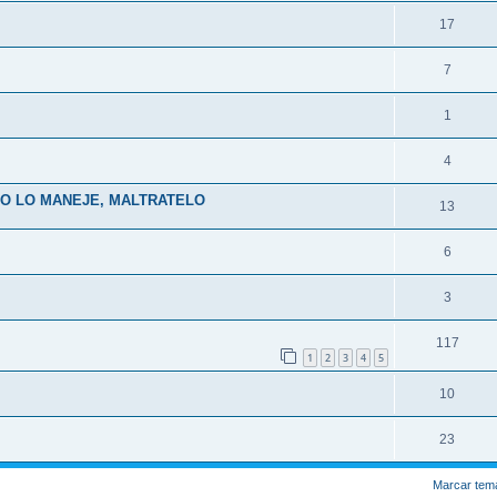
17
7
1
4
NO LO MANEJE, MALTRATELO
13
6
3
117
1
2
3
4
5
10
23
Marcar tem