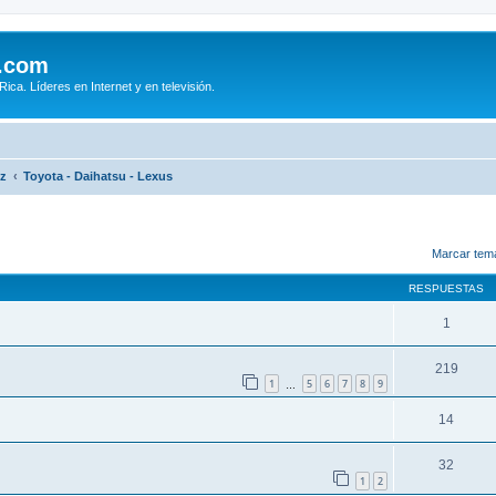
.com
ca. Líderes en Internet y en televisión.
iz
Toyota - Daihatsu - Lexus
queda avanzada
Marcar tem
RESPUESTAS
1
219
1
5
6
7
8
9
…
14
32
1
2