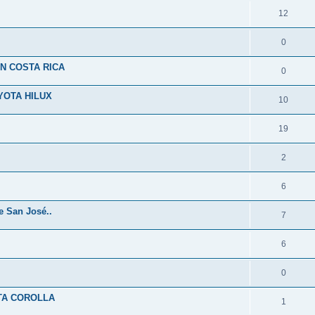
12
0
N COSTA RICA
0
YOTA HILUX
10
19
2
6
de San José..
7
6
0
TA COROLLA
1