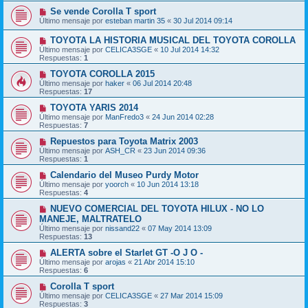
Se vende Corolla T sport
Último mensaje por
esteban martin 35
«
30 Jul 2014 09:14
TOYOTA LA HISTORIA MUSICAL DEL TOYOTA COROLLA
Último mensaje por
CELICA3SGE
«
10 Jul 2014 14:32
Respuestas:
1
TOYOTA COROLLA 2015
Último mensaje por
haker
«
06 Jul 2014 20:48
Respuestas:
17
TOYOTA YARIS 2014
Último mensaje por
ManFredo3
«
24 Jun 2014 02:28
Respuestas:
7
Repuestos para Toyota Matrix 2003
Último mensaje por
ASH_CR
«
23 Jun 2014 09:36
Respuestas:
1
Calendario del Museo Purdy Motor
Último mensaje por
yoorch
«
10 Jun 2014 13:18
Respuestas:
4
NUEVO COMERCIAL DEL TOYOTA HILUX - NO LO
MANEJE, MALTRATELO
Último mensaje por
nissand22
«
07 May 2014 13:09
Respuestas:
13
ALERTA sobre el Starlet GT -O J O -
Último mensaje por
arojas
«
21 Abr 2014 15:10
Respuestas:
6
Corolla T sport
Último mensaje por
CELICA3SGE
«
27 Mar 2014 15:09
Respuestas:
3