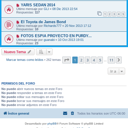
YARIS SEDAN 2014
Último mensaje por
GLI
«
08 Dic 2013 22:54
Respuestas:
117
1
2
3
4
5
El Toyota de James Bond
Último mensaje por
Richards777
«
20 Nov 2013 17:12
Respuestas:
10
FOTOS ESPIA PROYECTO EN PURDY...
Último mensaje por
guanabi
«
10 Oct 2013 19:01
Respuestas:
23
Nuevo Tema
Página
1
de
11
1
2
3
4
5
11
Sig
Marcar temas como leídos
• 262 temas
…
Ir a
PERMISOS DEL FORO
No puede
abrir nuevos temas en este Foro
No puede
responder a temas en este Foro
No puede
editar sus mensajes en este Foro
No puede
borrar sus mensajes en este Foro
No puede
enviar adjuntos en este Foro
Índice general
Todos los horarios son
UTC-06:00
Desarrollado por
phpBB
® Forum Software © phpBB Limited