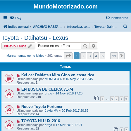
MundoMotorizado.com
FAQ
Identificarse
B
Índice general
ARCHIVO HASTA 2018
Industria automotriz
Toyota - Daihatsu - Lexus
u
Toyota - Daihatsu - Lexus
s
Buscar
Búsqueda avanzad
Nuevo Tema
c
a
Página
1
de
11
1
2
3
4
5
11
Sig
Marcar temas como leídos
• 262 temas
…
r
Temas
Kei car Dahiatsu Mira Gino en costa rica
Último mensaje por
MONGEX-6
«
16 May 2024 12:45
Respuestas:
1
EN BUSCA DE CELICA 71-74
Último mensaje por
crtgo
«
14 Nov 2018 17:20
Respuestas:
219
1
6
7
8
9
…
Nuevo Toyota Fortuner
Último mensaje por
JavierMV
«
20 Feb 2017 20:52
Respuestas:
14
TOYOTA HI LUX 2016
Último mensaje por
crtgo
«
17 Mar 2016 17:21
Respuestas:
32
1
2