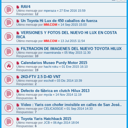
RAV4
Último mensaje por
mperaza
«
27 Ene 2016 15:59
Respuestas:
12
Un Toyota Hi Lux de 450 caballos de fuerza
Último mensaje por
MM.COM
«
14 Sep 2015 15:03
VERSIONES Y FOTOS DEL NUEVO HI LUX EN COSTA
RICA
Último mensaje por
MM.COM
«
13 Jul 2015 11:54
FILTRACION DE IMAGENES DEL NUEVO TOYOTA HILUX
Último mensaje por
maemiranda
«
05 May 2015 11:30
Respuestas:
10
Calendarios Museo Purdy Motor 2015
Último mensaje por
hachi roku
«
01 Ene 2015 16:10
Respuestas:
19
2KD-FTV 2.5 D-4D VNT
Último mensaje por
escholl
«
03 Dic 2014 10:39
Respuestas:
2
Defecto de fábrica en clutch Hilux 2013
Último mensaje por
mycla
«
14 Nov 2014 11:19
Respuestas:
6
Video : Yaris con chofer invisible en calles de San José..
Último mensaje por
CELICA3SGE
«
01 Sep 2014 14:33
Respuestas:
7
Toyota Yaris Hatchback 2015
Último mensaje por
JCB
«
06 Ago 2014 18:04
Respuestas:
6