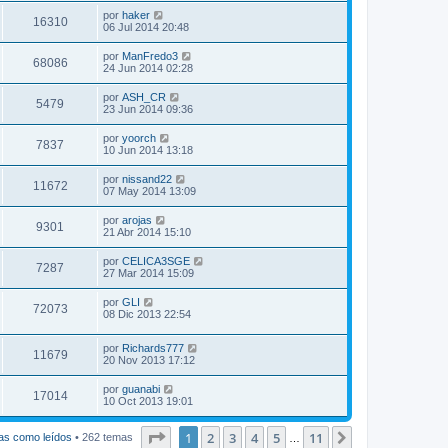
por
haker
16310
06 Jul 2014 20:48
por
ManFredo3
68086
24 Jun 2014 02:28
por
ASH_CR
5479
23 Jun 2014 09:36
por
yoorch
7837
10 Jun 2014 13:18
por
nissand22
11672
07 May 2014 13:09
por
arojas
9301
21 Abr 2014 15:10
por
CELICA3SGE
7287
27 Mar 2014 15:09
por
GLI
72073
08 Dic 2013 22:54
por
Richards777
11679
20 Nov 2013 17:12
por
guanabi
17014
10 Oct 2013 19:01
Página
1
de
11
1
2
3
4
5
11
Siguiente
as como leídos
• 262 temas
…