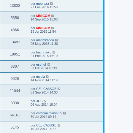
por
mperaza
13832
27 Ene 2016 15:59
por
MM.COM
5856
14 Sep 2015 15:03
por
MM.COM
4866
13 Jul 2015 11:54
por
maemiranda
13492
05 May 2015 11:30
por
hachi roku
18051
01 Ene 2015 16:10
por
escholl
6307
03 Dic 2014 10:39
por
mycla
9526
14 Nov 2014 11:19
por
CELICA3SGE
11044
01 Sep 2014 14:33
por
JCB
8938
06 Ago 2014 18:04
por
esteban martin 35
64161
30 Jul 2014 09:14
por
CELICA3SGE
5145
10 Jul 2014 14:32