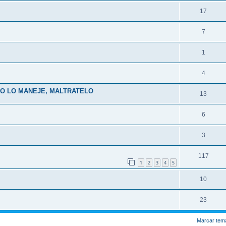
17
7
1
4
NO LO MANEJE, MALTRATELO
13
6
3
117
1
2
3
4
5
10
23
Marcar tem