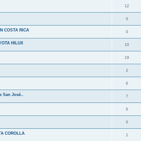
12
0
N COSTA RICA
0
YOTA HILUX
10
19
2
6
de San José..
7
6
0
TA COROLLA
1