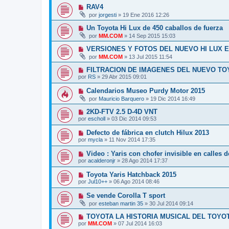
RAV4
por
jorgesti
»
19 Ene 2016 12:26
Un Toyota Hi Lux de 450 caballos de fuerza
por
MM.COM
»
14 Sep 2015 15:03
VERSIONES Y FOTOS DEL NUEVO HI LUX E
por
MM.COM
»
13 Jul 2015 11:54
FILTRACION DE IMAGENES DEL NUEVO TO
por
RS
»
29 Abr 2015 09:01
Calendarios Museo Purdy Motor 2015
por
Mauricio Barquero
»
19 Dic 2014 16:49
2KD-FTV 2.5 D-4D VNT
por
escholl
»
03 Dic 2014 09:53
Defecto de fábrica en clutch Hilux 2013
por
mycla
»
11 Nov 2014 17:35
Video : Yaris con chofer invisible en calles 
por
acalderonjr
»
28 Ago 2014 17:37
Toyota Yaris Hatchback 2015
por
Jul10++
»
06 Ago 2014 08:46
Se vende Corolla T sport
por
esteban martin 35
»
30 Jul 2014 09:14
TOYOTA LA HISTORIA MUSICAL DEL TOYO
por
MM.COM
»
07 Jul 2014 16:03