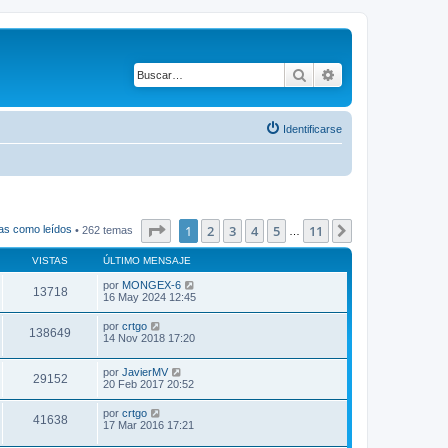
Buscar
Búsqueda avanza
Identificarse
Página
1
de
11
1
2
3
4
5
11
Siguiente
as como leídos
• 262 temas
…
VISTAS
ÚLTIMO MENSAJE
por
MONGEX-6
13718
16 May 2024 12:45
por
crtgo
138649
14 Nov 2018 17:20
por
JavierMV
29152
20 Feb 2017 20:52
por
crtgo
41638
17 Mar 2016 17:21