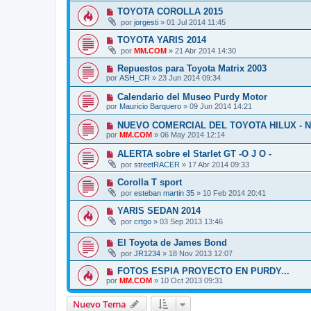
TOYOTA COROLLA 2015
por
jorgesti
»
01 Jul 2014 11:45
TOYOTA YARIS 2014
por
MM.COM
»
21 Abr 2014 14:30
Repuestos para Toyota Matrix 2003
por
ASH_CR
»
23 Jun 2014 09:34
Calendario del Museo Purdy Motor
por
Mauricio Barquero
»
09 Jun 2014 14:21
NUEVO COMERCIAL DEL TOYOTA HILUX - 
por
MM.COM
»
06 May 2014 12:14
ALERTA sobre el Starlet GT -O J O -
por
streetRACER
»
17 Abr 2014 09:33
Corolla T sport
por
esteban martin 35
»
10 Feb 2014 20:41
YARIS SEDAN 2014
por
crtgo
»
03 Sep 2013 13:46
El Toyota de James Bond
por
JR1234
»
18 Nov 2013 12:07
FOTOS ESPIA PROYECTO EN PURDY...
por
MM.COM
»
10 Oct 2013 09:31
Nuevo Tema