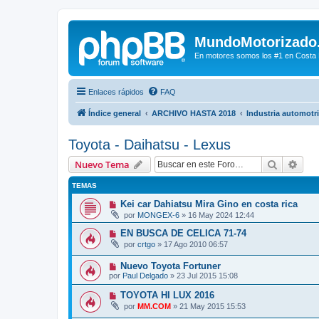
MundoMotorizado
En motores somos los #1 en Costa Ri
Enlaces rápidos
FAQ
Índice general
ARCHIVO HASTA 2018
Industria automotr
Toyota - Daihatsu - Lexus
Buscar
Bús
Nuevo Tema
TEMAS
Kei car Dahiatsu Mira Gino en costa rica
por
MONGEX-6
»
16 May 2024 12:44
EN BUSCA DE CELICA 71-74
por
crtgo
»
17 Ago 2010 06:57
Nuevo Toyota Fortuner
por
Paul Delgado
»
23 Jul 2015 15:08
TOYOTA HI LUX 2016
por
MM.COM
»
21 May 2015 15:53