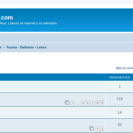
.com
ca. Líderes en Internet y en televisión.
iz
Toyota - Daihatsu - Lexus
queda avanzada
Marcar tem
RESPUESTAS
1
219
1
5
6
7
8
9
…
14
32
1
2