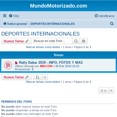
MundoMotorizado.com
FAQ
Identificarse
B
Índice general
DEPORTES INTERNACIONALES
u
DEPORTES INTERNACIONALES
s
Buscar
Búsqueda avanzad
Nuevo Tema
c
Marcar temas como leídos
• 1 tema • Página
1
de
1
a
Temas
r
Rally Dakar 2019 - INFO, FOTOS Y MAS
Último mensaje por
MM.COM
«
06 Ene 2019 10:23
Respuestas:
2
Nuevo Tema
Marcar temas como leídos
• 1 tema • Página
1
de
1
Ir a
PERMISOS DEL FORO
No puede
abrir nuevos temas en este Foro
No puede
responder a temas en este Foro
No puede
editar sus mensajes en este Foro