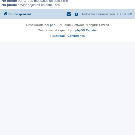
No puede
borrar sus mensajes en este Foro
No puede
enviar adjuntos en este Foro
Índice general
Todos los horarios son
UTC-06:00
Desarrollado por
phpBB
® Forum Software © phpBB Limited
Traducción al español por
phpBB España
Privacidad
|
Condiciones