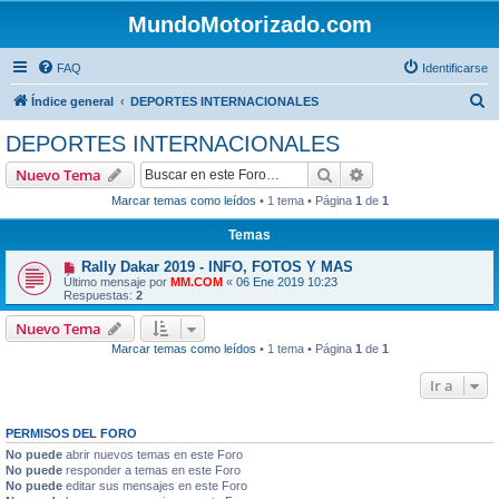
MundoMotorizado.com
FAQ
Identificarse
B
Índice general
DEPORTES INTERNACIONALES
u
DEPORTES INTERNACIONALES
s
Buscar
Búsqueda avanzad
Nuevo Tema
c
Marcar temas como leídos
• 1 tema • Página
1
de
1
a
Temas
r
Rally Dakar 2019 - INFO, FOTOS Y MAS
Último mensaje por
MM.COM
«
06 Ene 2019 10:23
Respuestas:
2
Nuevo Tema
Marcar temas como leídos
• 1 tema • Página
1
de
1
Ir a
PERMISOS DEL FORO
No puede
abrir nuevos temas en este Foro
No puede
responder a temas en este Foro
No puede
editar sus mensajes en este Foro