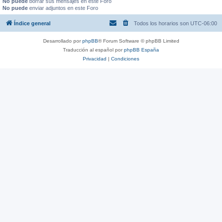
No puede
borrar sus mensajes en este Foro
No puede
enviar adjuntos en este Foro
Índice general
Todos los horarios son
UTC-06:00
Desarrollado por
phpBB
® Forum Software © phpBB Limited
Traducción al español por
phpBB España
Privacidad
|
Condiciones