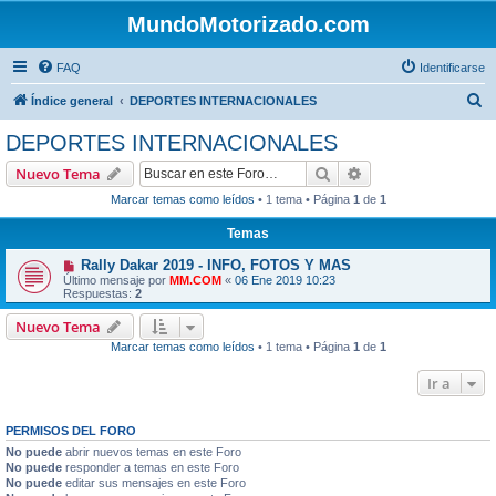
MundoMotorizado.com
FAQ
Identificarse
B
Índice general
DEPORTES INTERNACIONALES
u
DEPORTES INTERNACIONALES
s
Buscar
Búsqueda avanzad
Nuevo Tema
c
Marcar temas como leídos
• 1 tema • Página
1
de
1
a
Temas
r
Rally Dakar 2019 - INFO, FOTOS Y MAS
Último mensaje por
MM.COM
«
06 Ene 2019 10:23
Respuestas:
2
Nuevo Tema
Marcar temas como leídos
• 1 tema • Página
1
de
1
Ir a
PERMISOS DEL FORO
No puede
abrir nuevos temas en este Foro
No puede
responder a temas en este Foro
No puede
editar sus mensajes en este Foro