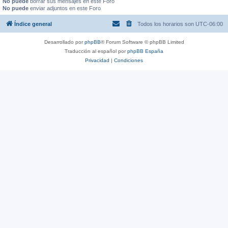
No puede
borrar sus mensajes en este Foro
No puede
enviar adjuntos en este Foro
Índice general
Todos los horarios son
UTC-06:00
Desarrollado por
phpBB
® Forum Software © phpBB Limited
Traducción al español por
phpBB España
Privacidad
|
Condiciones