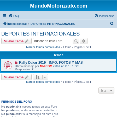
MundoMotorizado.com
FAQ
Identificarse
B
Índice general
DEPORTES INTERNACIONALES
u
DEPORTES INTERNACIONALES
s
Buscar
Búsqueda avanzad
Nuevo Tema
c
Marcar temas como leídos
• 1 tema • Página
1
de
1
a
Temas
r
Rally Dakar 2019 - INFO, FOTOS Y MAS
Último mensaje por
MM.COM
«
06 Ene 2019 10:23
Respuestas:
2
Nuevo Tema
Marcar temas como leídos
• 1 tema • Página
1
de
1
Ir a
PERMISOS DEL FORO
No puede
abrir nuevos temas en este Foro
No puede
responder a temas en este Foro
No puede
editar sus mensajes en este Foro