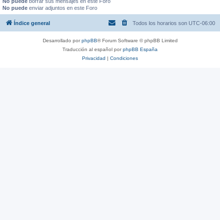
No puede
borrar sus mensajes en este Foro
No puede
enviar adjuntos en este Foro
Índice general
Todos los horarios son
UTC-06:00
Desarrollado por
phpBB
® Forum Software © phpBB Limited
Traducción al español por
phpBB España
Privacidad
|
Condiciones