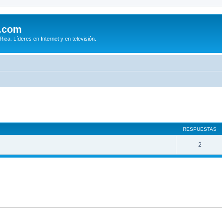
.com
ca. Líderes en Internet y en televisión.
queda avanzada
RESPUESTAS
2