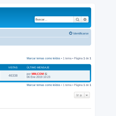
Buscar
Búsqueda avanza
Identificarse
Marcar temas como leídos
• 1 tema • Página
1
de
1
VISTAS
ÚLTIMO MENSAJE
por
MM.COM
46338
06 Ene 2019 10:23
Marcar temas como leídos
• 1 tema • Página
1
de
1
Ir a