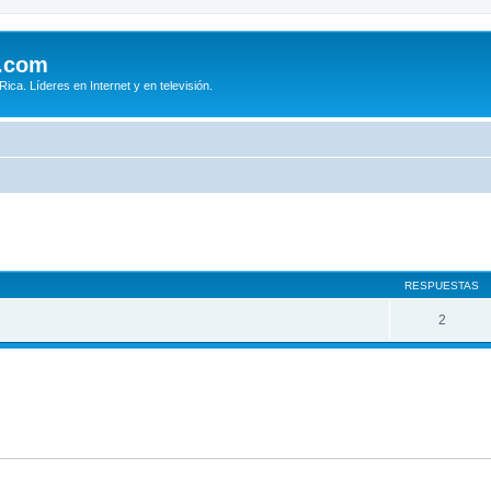
.com
ca. Líderes en Internet y en televisión.
queda avanzada
RESPUESTAS
2