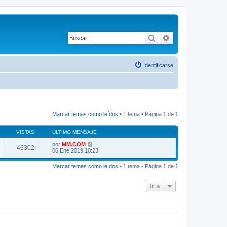
Buscar
Búsqueda avanza
Identificarse
Marcar temas como leídos
• 1 tema • Página
1
de
1
VISTAS
ÚLTIMO MENSAJE
por
MM.COM
46302
06 Ene 2019 10:23
Marcar temas como leídos
• 1 tema • Página
1
de
1
Ir a