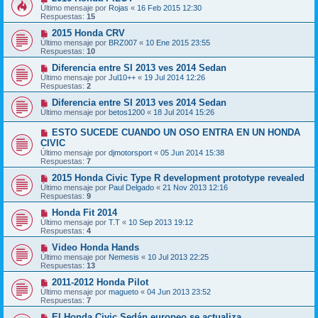
Último mensaje por
Rojas
«
16 Feb 2015 12:30
Respuestas:
15
2015 Honda CRV
Último mensaje por
BRZ007
«
10 Ene 2015 23:55
Respuestas:
10
Diferencia entre SI 2013 ves 2014 Sedan
Último mensaje por
Jul10++
«
19 Jul 2014 12:26
Respuestas:
2
Diferencia entre SI 2013 ves 2014 Sedan
Último mensaje por
betos1200
«
18 Jul 2014 15:26
ESTO SUCEDE CUANDO UN OSO ENTRA EN UN HONDA
CIVIC
Último mensaje por
djmotorsport
«
05 Jun 2014 15:38
Respuestas:
7
2015 Honda Civic Type R development prototype revealed
Último mensaje por
Paul Delgado
«
21 Nov 2013 12:16
Respuestas:
9
Honda Fit 2014
Último mensaje por
T.T
«
10 Sep 2013 19:12
Respuestas:
4
Video Honda Hands
Último mensaje por
Nemesis
«
10 Jul 2013 22:25
Respuestas:
13
2011-2012 Honda Pilot
Último mensaje por
magueto
«
04 Jun 2013 23:52
Respuestas:
7
El Honda Civic Sedán europeo se actualiza