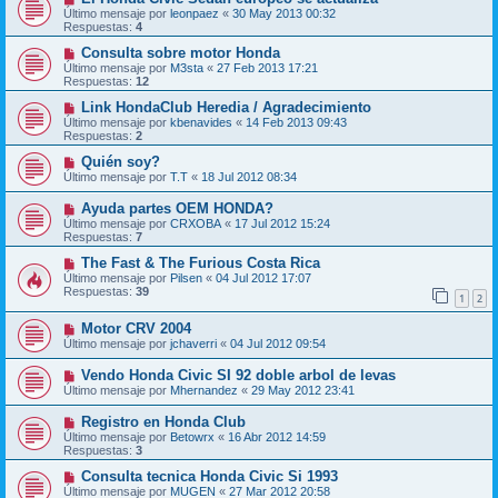
Último mensaje por
leonpaez
«
30 May 2013 00:32
Respuestas:
4
Consulta sobre motor Honda
Último mensaje por
M3sta
«
27 Feb 2013 17:21
Respuestas:
12
Link HondaClub Heredia / Agradecimiento
Último mensaje por
kbenavides
«
14 Feb 2013 09:43
Respuestas:
2
Quién soy?
Último mensaje por
T.T
«
18 Jul 2012 08:34
Ayuda partes OEM HONDA?
Último mensaje por
CRXOBA
«
17 Jul 2012 15:24
Respuestas:
7
The Fast & The Furious Costa Rica
Último mensaje por
Pilsen
«
04 Jul 2012 17:07
Respuestas:
39
1
2
Motor CRV 2004
Último mensaje por
jchaverri
«
04 Jul 2012 09:54
Vendo Honda Civic SI 92 doble arbol de levas
Último mensaje por
Mhernandez
«
29 May 2012 23:41
Registro en Honda Club
Último mensaje por
Betowrx
«
16 Abr 2012 14:59
Respuestas:
3
Consulta tecnica Honda Civic Si 1993
Último mensaje por
MUGEN
«
27 Mar 2012 20:58