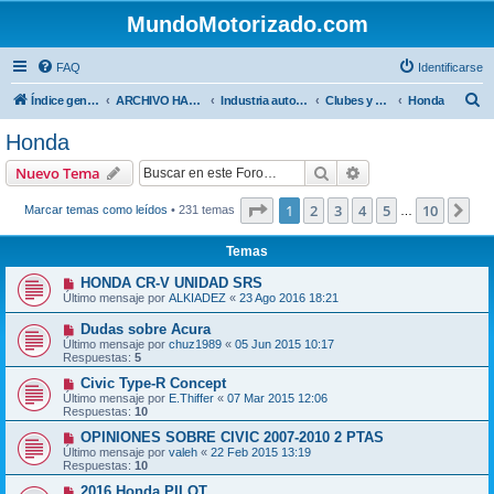
MundoMotorizado.com
FAQ
Identificarse
B
Índice general
ARCHIVO HASTA 2018
Industria automotriz
Clubes y Marcas
Honda
u
Honda
s
Buscar
Búsqueda avanzad
Nuevo Tema
c
a
Página
1
de
10
1
2
3
4
5
10
Sig
Marcar temas como leídos
• 231 temas
…
r
Temas
HONDA CR-V UNIDAD SRS
Último mensaje por
ALKIADEZ
«
23 Ago 2016 18:21
Dudas sobre Acura
Último mensaje por
chuz1989
«
05 Jun 2015 10:17
Respuestas:
5
Civic Type-R Concept
Último mensaje por
E.Thiffer
«
07 Mar 2015 12:06
Respuestas:
10
OPINIONES SOBRE CIVIC 2007-2010 2 PTAS
Último mensaje por
valeh
«
22 Feb 2015 13:19
Respuestas:
10
2016 Honda PILOT