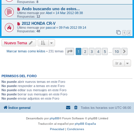
Respuestas:
8
Ando buscando uno de estos...
Último mensaje por
Abel
«
14 Mar 2012 08:38
Respuestas:
12
2012 HONDA CR-V
Último mensaje por
pascal
«
09 Feb 2012 09:14
Respuestas:
48
1
2
Nuevo Tema
Página
1
de
10
1
2
3
4
5
10
Sig
Marcar temas como leídos
• 231 temas
…
Ir a
PERMISOS DEL FORO
No puede
abrir nuevos temas en este Foro
No puede
responder a temas en este Foro
No puede
editar sus mensajes en este Foro
No puede
borrar sus mensajes en este Foro
No puede
enviar adjuntos en este Foro
Índice general
Todos los horarios son
UTC-06:00
Desarrollado por
phpBB
® Forum Software © phpBB Limited
Traducción al español por
phpBB España
Privacidad
|
Condiciones