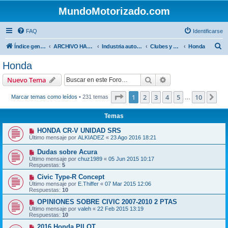
MundoMotorizado.com
FAQ
Identificarse
B
Índice general
ARCHIVO HASTA 2018
Industria automotriz
Clubes y Marcas
Honda
u
Honda
s
Buscar
Búsqueda avanzad
Nuevo Tema
c
a
Página
1
de
10
1
2
3
4
5
10
Sig
Marcar temas como leídos
• 231 temas
…
r
Temas
HONDA CR-V UNIDAD SRS
Último mensaje por
ALKIADEZ
«
23 Ago 2016 18:21
Dudas sobre Acura
Último mensaje por
chuz1989
«
05 Jun 2015 10:17
Respuestas:
5
Civic Type-R Concept
Último mensaje por
E.Thiffer
«
07 Mar 2015 12:06
Respuestas:
10
OPINIONES SOBRE CIVIC 2007-2010 2 PTAS
Último mensaje por
valeh
«
22 Feb 2015 13:19
Respuestas:
10
2016 Honda PILOT