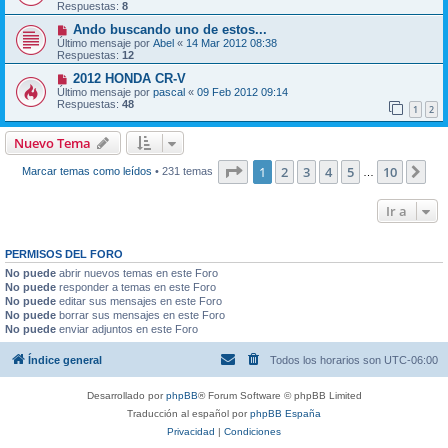
Respuestas:
8
Ando buscando uno de estos...
Último mensaje por
Abel
«
14 Mar 2012 08:38
Respuestas:
12
2012 HONDA CR-V
Último mensaje por
pascal
«
09 Feb 2012 09:14
Respuestas:
48
1
2
Nuevo Tema
Página
1
de
10
1
2
3
4
5
10
Sig
Marcar temas como leídos
• 231 temas
…
Ir a
PERMISOS DEL FORO
No puede
abrir nuevos temas en este Foro
No puede
responder a temas en este Foro
No puede
editar sus mensajes en este Foro
No puede
borrar sus mensajes en este Foro
No puede
enviar adjuntos en este Foro
Índice general
Todos los horarios son
UTC-06:00
Desarrollado por
phpBB
® Forum Software © phpBB Limited
Traducción al español por
phpBB España
Privacidad
|
Condiciones