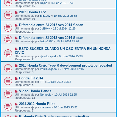
Último mensaje por
Rojas
«
16 Feb 2015 12:30
Respuestas:
15
2015 Honda CRV
Último mensaje por
BRZ007
«
10 Ene 2015 23:55
Respuestas:
10
Diferencia entre SI 2013 ves 2014 Sedan
Último mensaje por
Jul10++
«
19 Jul 2014 12:26
Respuestas:
2
Diferencia entre SI 2013 ves 2014 Sedan
Último mensaje por
betos1200
«
18 Jul 2014 15:26
ESTO SUCEDE CUANDO UN OSO ENTRA EN UN HONDA
CIVIC
Último mensaje por
djmotorsport
«
05 Jun 2014 15:38
Respuestas:
7
2015 Honda Civic Type R development prototype revealed
Último mensaje por
Paul Delgado
«
21 Nov 2013 12:16
Respuestas:
9
Honda Fit 2014
Último mensaje por
T.T
«
10 Sep 2013 19:12
Respuestas:
4
Video Honda Hands
Último mensaje por
Nemesis
«
10 Jul 2013 22:25
Respuestas:
13
2011-2012 Honda Pilot
Último mensaje por
magueto
«
04 Jun 2013 23:52
Respuestas:
7
El Honda Civic Sedán europeo se actualiza