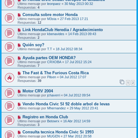
Último mensaje por
leonpaez
«
30 May 2013 00:32
Respuestas:
4
Consulta sobre motor Honda
Último mensaje por
M3sta
«
27 Feb 2013 17:21
Respuestas:
12
Link HondaClub Heredia / Agradecimiento
Último mensaje por
kbenavides
«
14 Feb 2013 09:43
Respuestas:
2
Quién soy?
Último mensaje por
T.T
«
18 Jul 2012 08:34
Ayuda partes OEM HONDA?
Último mensaje por
CRXOBA
«
17 Jul 2012 15:24
Respuestas:
7
The Fast & The Furious Costa Rica
Último mensaje por
Pilsen
«
04 Jul 2012 17:07
Respuestas:
39
1
2
Motor CRV 2004
Último mensaje por
jchaverri
«
04 Jul 2012 09:54
Vendo Honda Civic SI 92 doble arbol de levas
Último mensaje por
Mhernandez
«
29 May 2012 23:41
Registro en Honda Club
Último mensaje por
Betowrx
«
16 Abr 2012 14:59
Respuestas:
3
Consulta tecnica Honda Civic Si 1993
Último mensaje por
MUGEN
«
27 Mar 2012 20:58