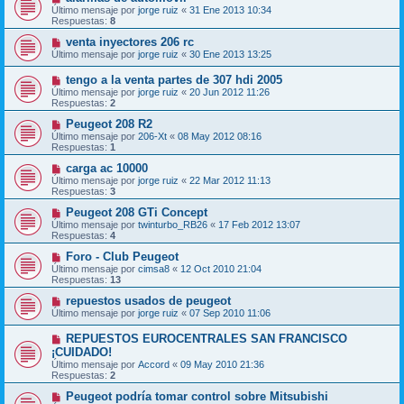
Último mensaje por
jorge ruiz
«
31 Ene 2013 10:34
Respuestas:
8
venta inyectores 206 rc
Último mensaje por
jorge ruiz
«
30 Ene 2013 13:25
tengo a la venta partes de 307 hdi 2005
Último mensaje por
jorge ruiz
«
20 Jun 2012 11:26
Respuestas:
2
Peugeot 208 R2
Último mensaje por
206-Xt
«
08 May 2012 08:16
Respuestas:
1
carga ac 10000
Último mensaje por
jorge ruiz
«
22 Mar 2012 11:13
Respuestas:
3
Peugeot 208 GTi Concept
Último mensaje por
twinturbo_RB26
«
17 Feb 2012 13:07
Respuestas:
4
Foro - Club Peugeot
Último mensaje por
cimsa8
«
12 Oct 2010 21:04
Respuestas:
13
repuestos usados de peugeot
Último mensaje por
jorge ruiz
«
07 Sep 2010 11:06
REPUESTOS EUROCENTRALES SAN FRANCISCO
¡CUIDADO!
Último mensaje por
Accord
«
09 May 2010 21:36
Respuestas:
2
Peugeot podría tomar control sobre Mitsubishi