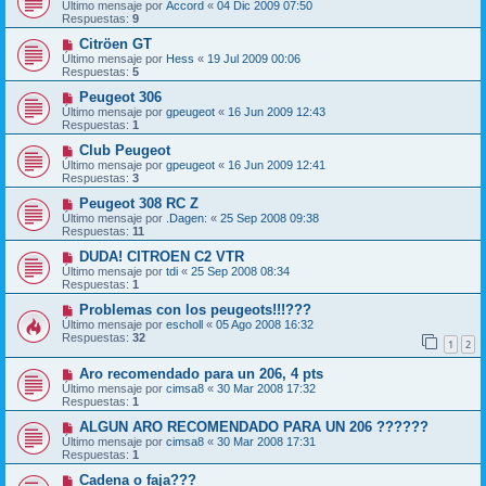
Último mensaje por
Accord
«
04 Dic 2009 07:50
Respuestas:
9
Citröen GT
Último mensaje por
Hess
«
19 Jul 2009 00:06
Respuestas:
5
Peugeot 306
Último mensaje por
gpeugeot
«
16 Jun 2009 12:43
Respuestas:
1
Club Peugeot
Último mensaje por
gpeugeot
«
16 Jun 2009 12:41
Respuestas:
3
Peugeot 308 RC Z
Último mensaje por
.Dagen:
«
25 Sep 2008 09:38
Respuestas:
11
DUDA! CITROEN C2 VTR
Último mensaje por
tdi
«
25 Sep 2008 08:34
Respuestas:
1
Problemas con los peugeots!!!???
Último mensaje por
escholl
«
05 Ago 2008 16:32
Respuestas:
32
1
2
Aro recomendado para un 206, 4 pts
Último mensaje por
cimsa8
«
30 Mar 2008 17:32
Respuestas:
1
ALGUN ARO RECOMENDADO PARA UN 206 ??????
Último mensaje por
cimsa8
«
30 Mar 2008 17:31
Respuestas:
1
Cadena o faja???