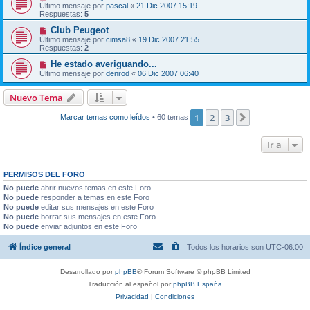
Último mensaje por
pascal
«
21 Dic 2007 15:19
Respuestas:
5
Club Peugeot
Último mensaje por
cimsa8
«
19 Dic 2007 21:55
Respuestas:
2
He estado averiguando...
Último mensaje por
denrod
«
06 Dic 2007 06:40
Nuevo Tema
1
2
3
Siguiente
Marcar temas como leídos
• 60 temas
Ir a
PERMISOS DEL FORO
No puede
abrir nuevos temas en este Foro
No puede
responder a temas en este Foro
No puede
editar sus mensajes en este Foro
No puede
borrar sus mensajes en este Foro
No puede
enviar adjuntos en este Foro
Índice general
Todos los horarios son
UTC-06:00
Desarrollado por
phpBB
® Forum Software © phpBB Limited
Traducción al español por
phpBB España
Privacidad
|
Condiciones