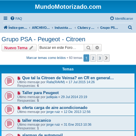
MundoMotorizado.com
FAQ
Identificarse
B
Índice general
ARCHIVO HASTA 2018
Industria automotriz
Clubes y Marcas
Grupo PSA - Peugeot - Citroen
u
Grupo PSA - Peugeot - Citroen
s
Buscar
Búsqueda avanzad
Nuevo Tema
c
a
1
2
3
Siguiente
Marcar temas como leídos
• 60 temas
r
Temas
Que tal la Citroen de Veinsa? en CR en general...
Último mensaje por
Rafa(RAVM)
«
17 Jul 2015 14:26
Respuestas:
6
Taller para Peugeot
Último mensaje por
judiquia
«
29 Jul 2014 23:19
Respuestas:
5
oferta carga de aire acondicionado
Último mensaje por
jorge ruiz
«
12 Dic 2013 12:56
taller mecanico
Último mensaje por
jorge ruiz
«
31 Ene 2013 10:36
Respuestas:
1
alarmas de automovil