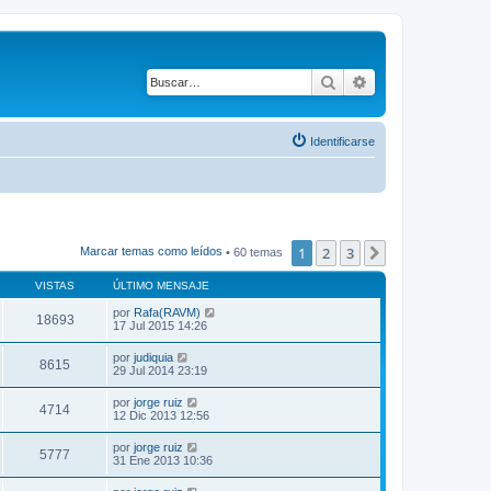
Buscar
Búsqueda avanza
Identificarse
1
2
3
Siguiente
Marcar temas como leídos
• 60 temas
VISTAS
ÚLTIMO MENSAJE
por
Rafa(RAVM)
18693
17 Jul 2015 14:26
por
judiquia
8615
29 Jul 2014 23:19
por
jorge ruiz
4714
12 Dic 2013 12:56
por
jorge ruiz
5777
31 Ene 2013 10:36