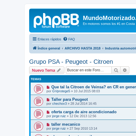
MundoMotorizado
En motores somos los #1 en Costa Ri
Enlaces rápidos
FAQ
Índice general
ARCHIVO HASTA 2018
Industria automotr
Grupo PSA - Peugeot - Citroen
Buscar
Bús
Nuevo Tema
TEMAS
Que tal la Citroen de Veinsa? en CR en genera
por
GVprotege5
»
10 Jul 2015 08:03
Taller para Peugeot
por
chechov3
»
28 Jul 2014 16:45
oferta carga de aire acondicionado
por
jorge ruiz
»
12 Dic 2013 12:56
taller mecanico
por
jorge ruiz
»
27 Sep 2010 13:14