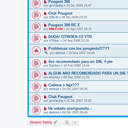
Peugeot 306
por
gcvracing
»
23 Dic 2008 16:47
Club Peugeot
por
206-Xt
»
30 Dic 2008 23:23
Peugeot 308 RC Z
por
MM.COM
»
01 Ago 2007 00:15
DUDA! CITROEN C2 VTR
por
VTRjoc
»
24 Sep 2008 22:09
Problemas con los peugeots!!!???
por
denrod
»
19 Nov 2007 18:44
Aro recomendado para un 206, 4 pts
por
Nochss
»
19 Feb 2008 10:44
ALGUN ARO RECOMENDADO PARA UN 206 
por
Nochss
»
06 Mar 2008 12:33
Cadena o faja???
por
denrod
»
04 Dic 2007 08:36
Club Peugeot
por
gcvracing
»
15 Dic 2007 15:02
He estado averiguando...
por
denrod
»
06 Dic 2007 06:40
Nuevo Tema