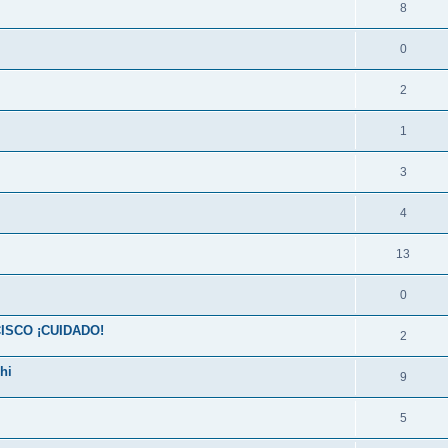
8
0
2
1
3
4
13
0
SCO ¡CUIDADO!
2
hi
9
5