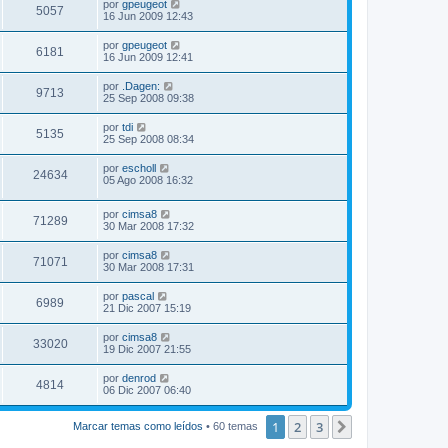
por
gpeugeot
5057
16 Jun 2009 12:43
por
gpeugeot
6181
16 Jun 2009 12:41
por
.Dagen:
9713
25 Sep 2008 09:38
por
tdi
5135
25 Sep 2008 08:34
por
escholl
24634
05 Ago 2008 16:32
por
cimsa8
71289
30 Mar 2008 17:32
por
cimsa8
71071
30 Mar 2008 17:31
por
pascal
6989
21 Dic 2007 15:19
por
cimsa8
33020
19 Dic 2007 21:55
por
denrod
4814
06 Dic 2007 06:40
1
2
3
Siguiente
Marcar temas como leídos
• 60 temas