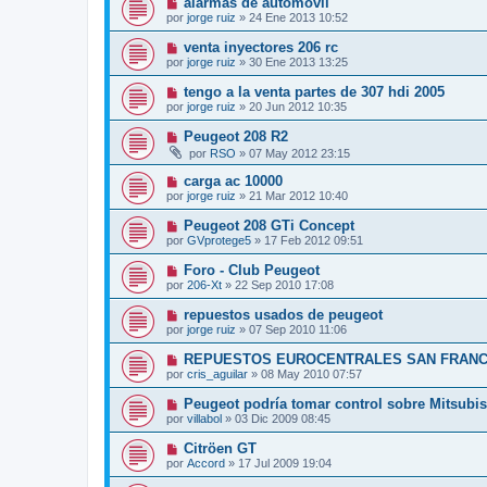
alarmas de automovil
por
jorge ruiz
»
24 Ene 2013 10:52
venta inyectores 206 rc
por
jorge ruiz
»
30 Ene 2013 13:25
tengo a la venta partes de 307 hdi 2005
por
jorge ruiz
»
20 Jun 2012 10:35
Peugeot 208 R2
por
RSO
»
07 May 2012 23:15
carga ac 10000
por
jorge ruiz
»
21 Mar 2012 10:40
Peugeot 208 GTi Concept
por
GVprotege5
»
17 Feb 2012 09:51
Foro - Club Peugeot
por
206-Xt
»
22 Sep 2010 17:08
repuestos usados de peugeot
por
jorge ruiz
»
07 Sep 2010 11:06
REPUESTOS EUROCENTRALES SAN FRANCI
por
cris_aguilar
»
08 May 2010 07:57
Peugeot podría tomar control sobre Mitsubis
por
villabol
»
03 Dic 2009 08:45
Citröen GT
por
Accord
»
17 Jul 2009 19:04