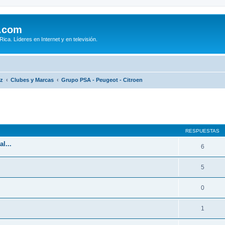
.com
ca. Líderes en Internet y en televisión.
iz
Clubes y Marcas
Grupo PSA - Peugeot - Citroen
queda avanzada
RESPUESTAS
l...
6
5
0
1