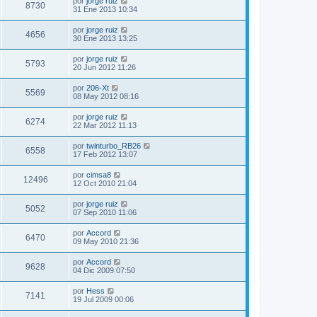
por
jorge ruiz
8730
31 Ene 2013 10:34
por
jorge ruiz
4656
30 Ene 2013 13:25
por
jorge ruiz
5793
20 Jun 2012 11:26
por
206-Xt
5569
08 May 2012 08:16
por
jorge ruiz
6274
22 Mar 2012 11:13
por
twinturbo_RB26
6558
17 Feb 2012 13:07
por
cimsa8
12496
12 Oct 2010 21:04
por
jorge ruiz
5052
07 Sep 2010 11:06
por
Accord
6470
09 May 2010 21:36
por
Accord
9628
04 Dic 2009 07:50
por
Hess
7141
19 Jul 2009 00:06