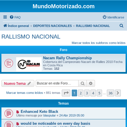
MundoMotorizado.com
FAQ
Identificarse
B
Índice general
DEPORTES NACIONALES
RALLISMO NACIONAL
u
RALLISMO NACIONAL
s
Marcar todos los subforos como leídos
c
Foro
a
Nacam Rally Championship
r
Cobertura del Campeonato Nacam de Rallies 2010 Fecha
en Costa Rica
Temas:
152
Buscar
Búsqueda avanzad
Nuevo Tema
Página
1
de
36
1
2
3
4
5
36
Sig
Marcar temas como leídos
• 881 temas
…
Temas
Enhanced Keto Black
Último mensaje por
blaspular
«
24 Abr 2019 05:00
would be noticeable on every day basis