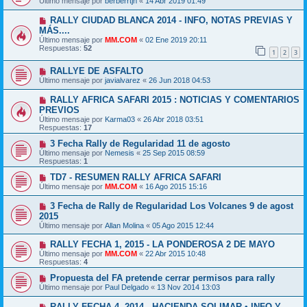
Último mensaje por
berberrtjh
«
14 Abr 2019 01:49
RALLY CIUDAD BLANCA 2014 - INFO, NOTAS PREVIAS Y
MÁS....
Último mensaje por
MM.COM
«
02 Ene 2019 20:11
Respuestas:
52
1
2
3
RALLYE DE ASFALTO
Último mensaje por
javialvarez
«
26 Jun 2018 04:53
RALLY AFRICA SAFARI 2015 : NOTICIAS Y COMENTARIOS
PREVIOS
Último mensaje por
Karma03
«
26 Abr 2018 03:51
Respuestas:
17
3 Fecha Rally de Regularidad 11 de agosto
Último mensaje por
Nemesis
«
25 Sep 2015 08:59
Respuestas:
1
TD7 - RESUMEN RALLY AFRICA SAFARI
Último mensaje por
MM.COM
«
16 Ago 2015 15:16
3 Fecha de Rally de Regularidad Los Volcanes 9 de agost
2015
Último mensaje por
Allan Molina
«
05 Ago 2015 12:44
RALLY FECHA 1, 2015 - LA PONDEROSA 2 DE MAYO
Último mensaje por
MM.COM
«
22 Abr 2015 10:48
Respuestas:
4
Propuesta del FA pretende cerrar permisos para rally
Último mensaje por
Paul Delgado
«
13 Nov 2014 13:03
RALLY FECHA 4, 2014 - HACIENDA SOLIMAR • INFO Y