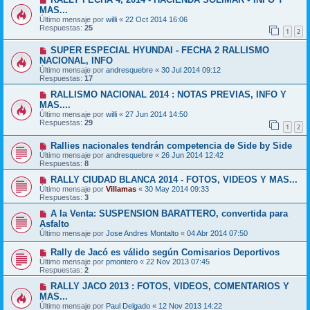
MAS...
Último mensaje por
willi
«
22 Oct 2014 16:06
Respuestas:
25
1
2
SUPER ESPECIAL HYUNDAI - FECHA 2 RALLISMO
NACIONAL, INFO
Último mensaje por
andresquebre
«
30 Jul 2014 09:12
Respuestas:
17
RALLISMO NACIONAL 2014 : NOTAS PREVIAS, INFO Y
MAS....
Último mensaje por
willi
«
27 Jun 2014 14:50
Respuestas:
29
1
2
Rallies nacionales tendrán competencia de Side by Side
Último mensaje por
andresquebre
«
26 Jun 2014 12:42
Respuestas:
8
RALLY CIUDAD BLANCA 2014 - FOTOS, VIDEOS Y MAS...
Último mensaje por
Villamas
«
30 May 2014 09:33
Respuestas:
3
A la Venta: SUSPENSION BARATTERO, convertida para
Asfalto
Último mensaje por
Jose Andres Montalto
«
04 Abr 2014 07:50
Rally de Jacó es válido según Comisarios Deportivos
Último mensaje por
pmontero
«
22 Nov 2013 07:45
Respuestas:
2
RALLY JACO 2013 : FOTOS, VIDEOS, COMENTARIOS Y
MAS...
Último mensaje por
Paul Delgado
«
12 Nov 2013 14:22