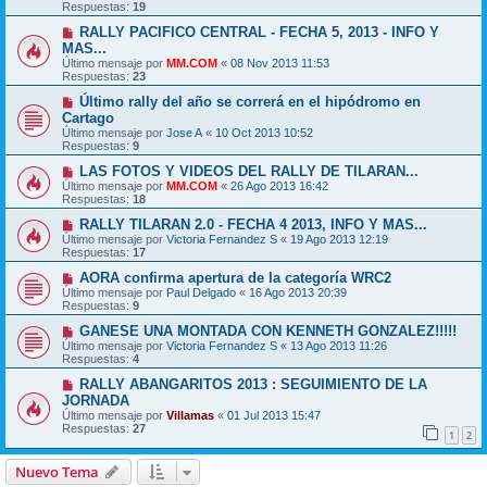
Respuestas:
19
RALLY PACIFICO CENTRAL - FECHA 5, 2013 - INFO Y
MAS...
Último mensaje por
MM.COM
«
08 Nov 2013 11:53
Respuestas:
23
Último rally del año se correrá en el hipódromo en
Cartago
Último mensaje por
Jose A
«
10 Oct 2013 10:52
Respuestas:
9
LAS FOTOS Y VIDEOS DEL RALLY DE TILARAN...
Último mensaje por
MM.COM
«
26 Ago 2013 16:42
Respuestas:
18
RALLY TILARAN 2.0 - FECHA 4 2013, INFO Y MAS...
Último mensaje por
Victoria Fernandez S
«
19 Ago 2013 12:19
Respuestas:
17
AORA confirma apertura de la categoría WRC2
Último mensaje por
Paul Delgado
«
16 Ago 2013 20:39
Respuestas:
9
GANESE UNA MONTADA CON KENNETH GONZALEZ!!!!!
Último mensaje por
Victoria Fernandez S
«
13 Ago 2013 11:26
Respuestas:
4
RALLY ABANGARITOS 2013 : SEGUIMIENTO DE LA
JORNADA
Último mensaje por
Villamas
«
01 Jul 2013 15:47
Respuestas:
27
1
2
Nuevo Tema