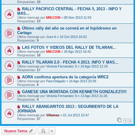
Respuestas:
19
RALLY PACIFICO CENTRAL - FECHA 5, 2013 - INFO Y
MAS...
Último mensaje por
MM.COM
«
08 Nov 2013 11:53
Respuestas:
23
Último rally del año se correrá en el hipódromo en
Cartago
Último mensaje por
Jose A
«
10 Oct 2013 10:52
Respuestas:
9
LAS FOTOS Y VIDEOS DEL RALLY DE TILARAN...
Último mensaje por
MM.COM
«
26 Ago 2013 16:42
Respuestas:
18
RALLY TILARAN 2.0 - FECHA 4 2013, INFO Y MAS...
Último mensaje por
Victoria Fernandez S
«
19 Ago 2013 12:19
Respuestas:
17
AORA confirma apertura de la categoría WRC2
Último mensaje por
Paul Delgado
«
16 Ago 2013 20:39
Respuestas:
9
GANESE UNA MONTADA CON KENNETH GONZALEZ!!!!!
Último mensaje por
Victoria Fernandez S
«
13 Ago 2013 11:26
Respuestas:
4
RALLY ABANGARITOS 2013 : SEGUIMIENTO DE LA
JORNADA
Último mensaje por
Villamas
«
01 Jul 2013 15:47
Respuestas:
27
1
2
Nuevo Tema