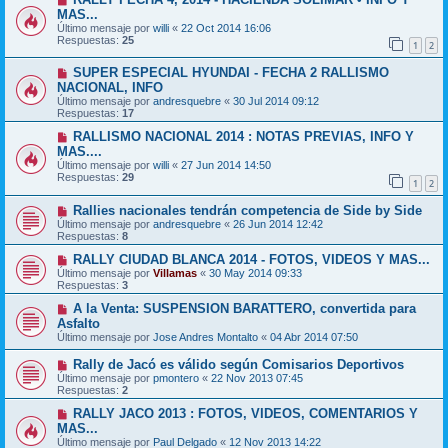
MAS...
Último mensaje por
willi
«
22 Oct 2014 16:06
Respuestas:
25
1
2
SUPER ESPECIAL HYUNDAI - FECHA 2 RALLISMO
NACIONAL, INFO
Último mensaje por
andresquebre
«
30 Jul 2014 09:12
Respuestas:
17
RALLISMO NACIONAL 2014 : NOTAS PREVIAS, INFO Y
MAS....
Último mensaje por
willi
«
27 Jun 2014 14:50
Respuestas:
29
1
2
Rallies nacionales tendrán competencia de Side by Side
Último mensaje por
andresquebre
«
26 Jun 2014 12:42
Respuestas:
8
RALLY CIUDAD BLANCA 2014 - FOTOS, VIDEOS Y MAS...
Último mensaje por
Villamas
«
30 May 2014 09:33
Respuestas:
3
A la Venta: SUSPENSION BARATTERO, convertida para
Asfalto
Último mensaje por
Jose Andres Montalto
«
04 Abr 2014 07:50
Rally de Jacó es válido según Comisarios Deportivos
Último mensaje por
pmontero
«
22 Nov 2013 07:45
Respuestas:
2
RALLY JACO 2013 : FOTOS, VIDEOS, COMENTARIOS Y
MAS...
Último mensaje por
Paul Delgado
«
12 Nov 2013 14:22