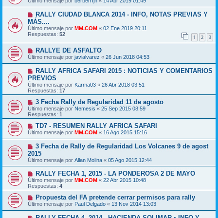
Último mensaje por
berberrtjh
«
14 Abr 2019 01:49
RALLY CIUDAD BLANCA 2014 - INFO, NOTAS PREVIAS Y
MÁS....
Último mensaje por
MM.COM
«
02 Ene 2019 20:11
Respuestas:
52
1
2
3
RALLYE DE ASFALTO
Último mensaje por
javialvarez
«
26 Jun 2018 04:53
RALLY AFRICA SAFARI 2015 : NOTICIAS Y COMENTARIOS
PREVIOS
Último mensaje por
Karma03
«
26 Abr 2018 03:51
Respuestas:
17
3 Fecha Rally de Regularidad 11 de agosto
Último mensaje por
Nemesis
«
25 Sep 2015 08:59
Respuestas:
1
TD7 - RESUMEN RALLY AFRICA SAFARI
Último mensaje por
MM.COM
«
16 Ago 2015 15:16
3 Fecha de Rally de Regularidad Los Volcanes 9 de agost
2015
Último mensaje por
Allan Molina
«
05 Ago 2015 12:44
RALLY FECHA 1, 2015 - LA PONDEROSA 2 DE MAYO
Último mensaje por
MM.COM
«
22 Abr 2015 10:48
Respuestas:
4
Propuesta del FA pretende cerrar permisos para rally
Último mensaje por
Paul Delgado
«
13 Nov 2014 13:03
RALLY FECHA 4, 2014 - HACIENDA SOLIMAR • INFO Y