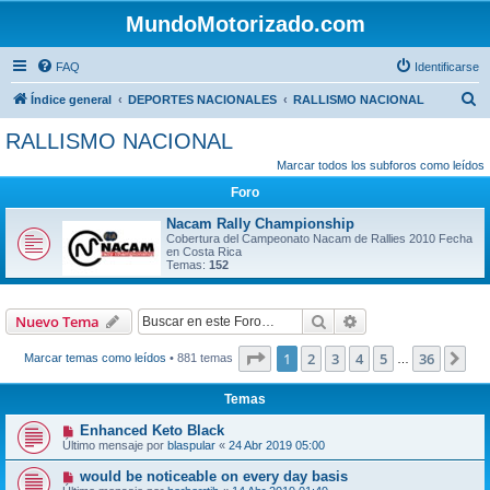
MundoMotorizado.com
FAQ
Identificarse
B
Índice general
DEPORTES NACIONALES
RALLISMO NACIONAL
u
RALLISMO NACIONAL
s
Marcar todos los subforos como leídos
c
Foro
a
Nacam Rally Championship
r
Cobertura del Campeonato Nacam de Rallies 2010 Fecha
en Costa Rica
Temas:
152
Buscar
Búsqueda avanzad
Nuevo Tema
Página
1
de
36
1
2
3
4
5
36
Sig
Marcar temas como leídos
• 881 temas
…
Temas
Enhanced Keto Black
Último mensaje por
blaspular
«
24 Abr 2019 05:00
would be noticeable on every day basis