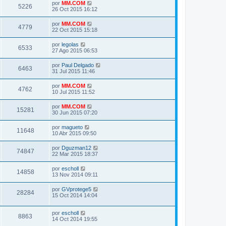
por
MM.COM
5226
26 Oct 2015 16:12
por
MM.COM
4779
22 Oct 2015 15:18
por
legolas
6533
27 Ago 2015 06:53
por
Paul Delgado
6463
31 Jul 2015 11:46
por
MM.COM
4762
10 Jul 2015 11:52
por
MM.COM
15281
30 Jun 2015 07:20
por
magueto
11648
10 Abr 2015 09:50
por
Dguzman12
74847
22 Mar 2015 18:37
por
escholl
14858
13 Nov 2014 09:11
por
GVprotege5
28284
15 Oct 2014 14:04
por
escholl
8863
14 Oct 2014 19:55