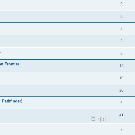
0
0
2
3
A
0
n Frontier
12
10
20
 Pathfinder)
6
41
1
2
7