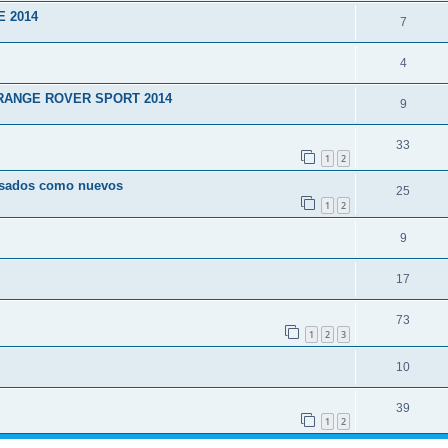
E 2014
7
4
RANGE ROVER SPORT 2014
9
33
1
2
usados como nuevos
25
1
2
9
17
73
1
2
3
10
39
1
2