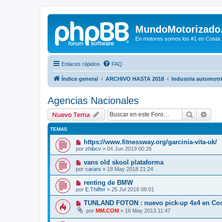
MundoMotorizado
En motores somos los #1 en Costa Ri
Enlaces rápidos
FAQ
Índice general
ARCHIVO HASTA 2018
Industria automotr
Agencias Nacionales
Buscar
Bús
Nuevo Tema
TEMAS
https://www.fitnessway.org/garcinia-vita-uk/
por
zhibcv
»
04 Jun 2019 00:26
vans old skool plataforma
por
carars
»
18 May 2018 21:24
renting de BMW
por
E.Thiffer
»
25 Jul 2016 08:01
TUNLAND FOTON : nuevo pick-up 4x4 en Cos
por
MM.COM
»
16 May 2013 11:47