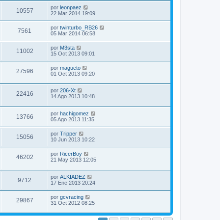
por
leonpaez
10557
22 Mar 2014 19:09
por
twinturbo_RB26
7561
05 Mar 2014 06:58
por
M3sta
11002
15 Oct 2013 09:01
por
magueto
27596
01 Oct 2013 09:20
por
206-Xt
22416
14 Ago 2013 10:48
por
hachigomez
13766
05 Ago 2013 11:35
por
Tripper
15056
10 Jun 2013 10:22
por
RicerBoy
46202
21 May 2013 12:05
por
ALKIADEZ
9712
17 Ene 2013 20:24
por
gcvracing
29867
31 Oct 2012 08:25