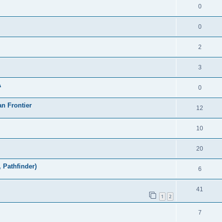
0
0
2
3
A
0
n Frontier
12
10
20
 Pathfinder)
6
41
1
2
7