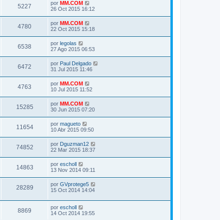
por
MM.COM
5227
26 Oct 2015 16:12
por
MM.COM
4780
22 Oct 2015 15:18
por
legolas
6538
27 Ago 2015 06:53
por
Paul Delgado
6472
31 Jul 2015 11:46
por
MM.COM
4763
10 Jul 2015 11:52
por
MM.COM
15285
30 Jun 2015 07:20
por
magueto
11654
10 Abr 2015 09:50
por
Dguzman12
74852
22 Mar 2015 18:37
por
escholl
14863
13 Nov 2014 09:11
por
GVprotege5
28289
15 Oct 2014 14:04
por
escholl
8869
14 Oct 2014 19:55