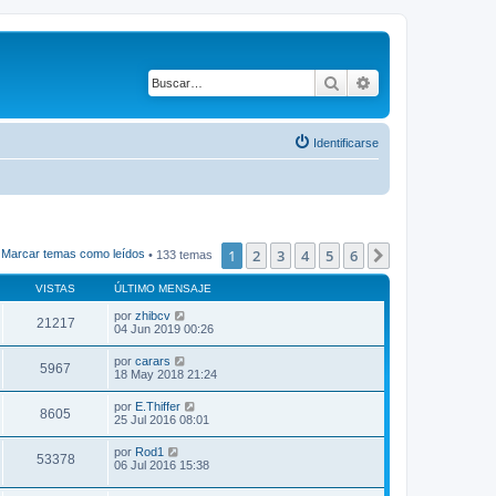
Buscar
Búsqueda avanza
Identificarse
1
2
3
4
5
6
Siguiente
Marcar temas como leídos
• 133 temas
VISTAS
ÚLTIMO MENSAJE
por
zhibcv
21217
04 Jun 2019 00:26
por
carars
5967
18 May 2018 21:24
por
E.Thiffer
8605
25 Jul 2016 08:01
por
Rod1
53378
06 Jul 2016 15:38