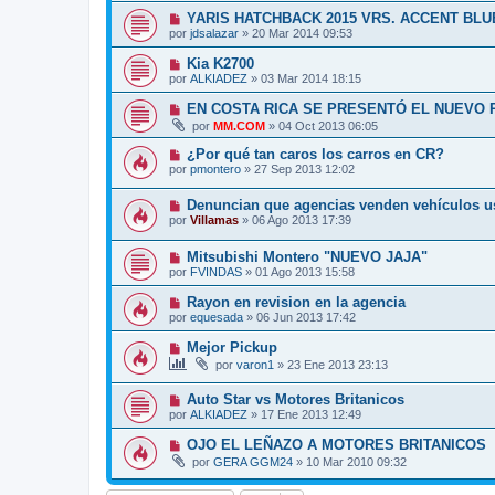
YARIS HATCHBACK 2015 VRS. ACCENT BLU
por
jdsalazar
»
20 Mar 2014 09:53
Kia K2700
por
ALKIADEZ
»
03 Mar 2014 18:15
EN COSTA RICA SE PRESENTÓ EL NUEVO 
por
MM.COM
»
04 Oct 2013 06:05
¿Por qué tan caros los carros en CR?
por
pmontero
»
27 Sep 2013 12:02
Denuncian que agencias venden vehículos 
por
Villamas
»
06 Ago 2013 17:39
Mitsubishi Montero "NUEVO JAJA"
por
FVINDAS
»
01 Ago 2013 15:58
Rayon en revision en la agencia
por
equesada
»
06 Jun 2013 17:42
Mejor Pickup
por
varon1
»
23 Ene 2013 23:13
Auto Star vs Motores Britanicos
por
ALKIADEZ
»
17 Ene 2013 12:49
OJO EL LEÑAZO A MOTORES BRITANICOS
por
GERA GGM24
»
10 Mar 2010 09:32