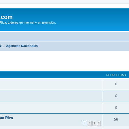
.com
ca. Líderes en Internet y en televisión.
iz
Agencias Nacionales
queda avanzada
RESPUESTAS
0
0
0
ta Rica
56
1
2
3