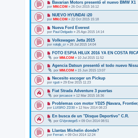
Bavarian Motors presentó el nuevo BMW X1
por
MM.COM
»
26 Oct 2015 16:12
NUEVO HYUNDAI i20
por
MM.COM
»
22 Oct 2015 15:18
Nueva Ford Everest
por
Paul Delgado
»
25 Ago 2015 14:14
Volkswagen Jetta 2015
por
rolojb_cr
»
28 Jul 2015 14:04
FOTO ESPIA HILUX 2016 YA EN COSTA RIC
por
MM.COM
»
10 Jul 2015 11:52
Agencia Datsun presentó el todo nuevo Nissa
por
MM.COM
»
15 Jun 2015 13:07
Necesito escoger un Pickup
por
rguti
»
29 Ene 2015 11:23
Fiat Strada Adventure 3 puertas
por
jorcasce
»
12 Mar 2015 16:36
Problemas con motor YD25 (Navara, Frontier,
por
LUISRO ZD30
»
12 Nov 2014 08:23
En busca de un "Disque Deportivo" C.R.
por
GVprotege5
»
09 Oct 2014 08:51
Llantas Michelin donde?
por
Ferrari.
»
09 Oct 2014 12:24