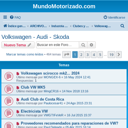
MundoMotorizado.com
FAQ
Identificarse
B
Índice general
ARCHIVO HASTA 2018
Industria automotriz
Clubes y Marcas
Volkswagen - Audi - Skoda
u
Volkswagen - Audi - Skoda
s
Buscar
Búsqueda avanzad
Nuevo Tema
c
a
Página
1
de
19
1
2
3
4
5
19
Sig
Marcar temas como leídos
• 464 temas
…
r
Temas
Volkswagen scirocco mk2... 2024
Último mensaje por
MONGEX-6
«
16 May 2024 12:41
Respuestas:
1
Club VW MK5
Último mensaje por
MmgCR16
«
14 Nov 2018 13:16
Audi Club de Costa Rica
Último mensaje por
Paulocesar41
«
24 Ago 2015 23:31
Electricista VW
Último mensaje por
VWGTIFeVeR
«
16 Jul 2015 15:37
Proveedores recomendados para reparaciones de VW?
Último mensaje por
Paul Delgado
«
05 Abr 2015 16:14