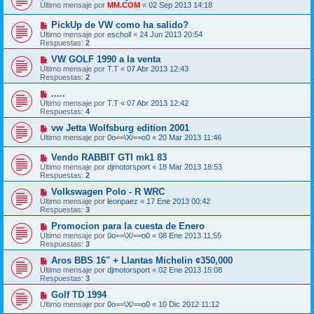
Último mensaje por
MM.COM
«
02 Sep 2013 14:18
PickUp de VW como ha salido?
Último mensaje por
escholl
«
24 Jun 2013 20:54
Respuestas:
2
VW GOLF 1990 a la venta
Último mensaje por
T.T
«
07 Abr 2013 12:43
Respuestas:
2
.....
Último mensaje por
T.T
«
07 Abr 2013 12:42
Respuestas:
4
vw Jetta Wolfsburg edition 2001
Último mensaje por
0o==\X/==o0
«
20 Mar 2013 11:46
Vendo RABBIT GTI mk1 83
Último mensaje por
djmotorsport
«
18 Mar 2013 18:53
Respuestas:
2
Volkswagen Polo - R WRC
Último mensaje por
leonpaez
«
17 Ene 2013 00:42
Respuestas:
3
Promocion para la cuesta de Enero
Último mensaje por
0o==\X/==o0
«
08 Ene 2013 11:55
Respuestas:
3
Aros BBS 16" + Llantas Michelin ¢350,000
Último mensaje por
djmotorsport
«
02 Ene 2013 15:08
Respuestas:
3
Golf TD 1994
Último mensaje por
0o==\X/==o0
«
10 Dic 2012 11:12