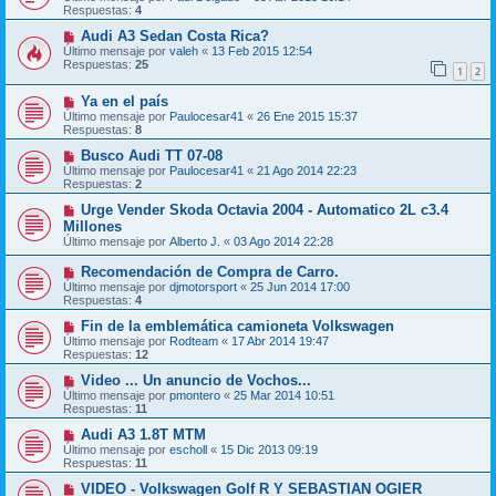
Respuestas:
4
Audi A3 Sedan Costa Rica?
Último mensaje por
valeh
«
13 Feb 2015 12:54
Respuestas:
25
1
2
Ya en el país
Último mensaje por
Paulocesar41
«
26 Ene 2015 15:37
Respuestas:
8
Busco Audi TT 07-08
Último mensaje por
Paulocesar41
«
21 Ago 2014 22:23
Respuestas:
2
Urge Vender Skoda Octavia 2004 - Automatico 2L c3.4
Millones
Último mensaje por
Alberto J.
«
03 Ago 2014 22:28
Recomendación de Compra de Carro.
Último mensaje por
djmotorsport
«
25 Jun 2014 17:00
Respuestas:
4
Fin de la emblemática camioneta Volkswagen
Último mensaje por
Rodteam
«
17 Abr 2014 19:47
Respuestas:
12
Video ... Un anuncio de Vochos...
Último mensaje por
pmontero
«
25 Mar 2014 10:51
Respuestas:
11
Audi A3 1.8T MTM
Último mensaje por
escholl
«
15 Dic 2013 09:19
Respuestas:
11
VIDEO - Volkswagen Golf R Y SEBASTIAN OGIER