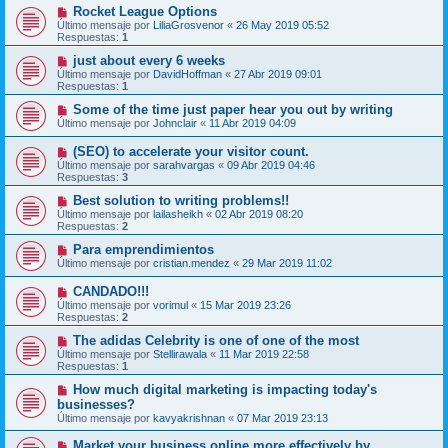
Rocket League Options
Último mensaje por
LiliaGrosvenor
«
26 May 2019 05:52
Respuestas:
1
just about every 6 weeks
Último mensaje por
DavidHoffman
«
27 Abr 2019 09:01
Respuestas:
1
Some of the time just paper hear you out by writing
Último mensaje por
Johnclair
«
11 Abr 2019 04:09
(SEO) to accelerate your visitor count.
Último mensaje por
sarahvargas
«
09 Abr 2019 04:46
Respuestas:
3
Best solution to writing problems!!
Último mensaje por
lailasheikh
«
02 Abr 2019 08:20
Respuestas:
2
Para emprendimientos
Último mensaje por
cristian.mendez
«
29 Mar 2019 11:02
CANDADO!!!
Último mensaje por
vorimul
«
15 Mar 2019 23:26
Respuestas:
2
The adidas Celebrity is one of one of the most
Último mensaje por
Stellirawala
«
11 Mar 2019 22:58
Respuestas:
1
How much digital marketing is impacting today's
businesses?
Último mensaje por
kavyakrishnan
«
07 Mar 2019 23:13
Market your business online more effectively by