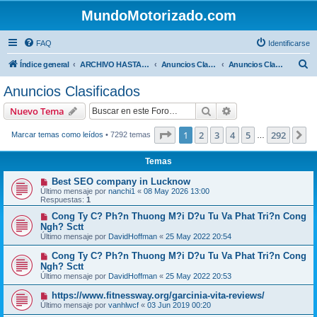
MundoMotorizado.com
FAQ
Identificarse
B
Índice general
ARCHIVO HASTA 2018
Anuncios Clasificados
Anuncios Clasificados
u
Anuncios Clasificados
s
Buscar
Búsqueda avanzad
Nuevo Tema
c
a
Página
1
de
292
1
2
3
4
5
292
S
Marcar temas como leídos
• 7292 temas
…
r
Temas
Best SEO company in Lucknow
Último mensaje por
nanchi1
«
08 May 2026 13:00
Respuestas:
1
Cong Ty C? Ph?n Thuong M?i D?u Tu Va Phat Tri?n Cong
Ngh? Sctt
Último mensaje por
DavidHoffman
«
25 May 2022 20:54
Cong Ty C? Ph?n Thuong M?i D?u Tu Va Phat Tri?n Cong
Ngh? Sctt
Último mensaje por
DavidHoffman
«
25 May 2022 20:53
https://www.fitnessway.org/garcinia-vita-reviews/
Último mensaje por
vanhlwcf
«
03 Jun 2019 00:20