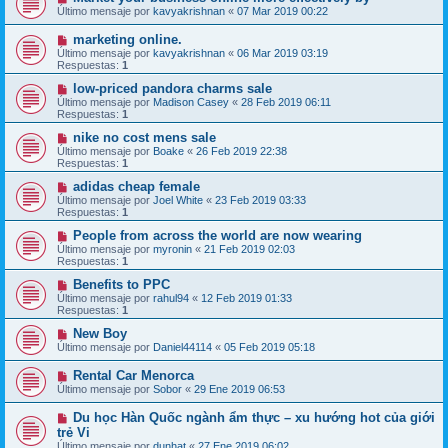
Último mensaje por
kavyakrishnan
«
07 Mar 2019 00:22
marketing online.
Último mensaje por
kavyakrishnan
«
06 Mar 2019 03:19
Respuestas:
1
low-priced pandora charms sale
Último mensaje por
Madison Casey
«
28 Feb 2019 06:11
Respuestas:
1
nike no cost mens sale
Último mensaje por
Boake
«
26 Feb 2019 22:38
Respuestas:
1
adidas cheap female
Último mensaje por
Joel White
«
23 Feb 2019 03:33
Respuestas:
1
People from across the world are now wearing
Último mensaje por
myronin
«
21 Feb 2019 02:03
Respuestas:
1
Benefits to PPC
Último mensaje por
rahul94
«
12 Feb 2019 01:33
Respuestas:
1
New Boy
Último mensaje por
Daniel44114
«
05 Feb 2019 05:18
Rental Car Menorca
Último mensaje por
Sobor
«
29 Ene 2019 06:53
Du học Hàn Quốc ngành ẩm thực – xu hướng hot của giới
trẻ Vi
Último mensaje por
dunhat
«
27 Ene 2019 06:02