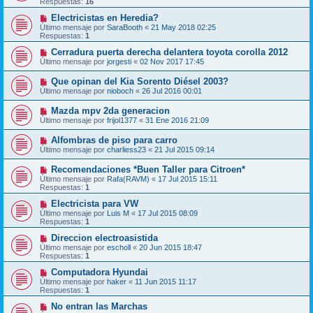
Respuestas:
16
Electricistas en Heredia?
Último mensaje por
SaraBooth
«
21 May 2018 02:25
Respuestas:
1
Cerradura puerta derecha delantera toyota corolla 2012
Último mensaje por
jorgesti
«
02 Nov 2017 17:45
Que opinan del Kia Sorento Diésel 2003?
Último mensaje por
nioboch
«
26 Jul 2016 00:01
Mazda mpv 2da generacion
Último mensaje por
frijol1377
«
31 Ene 2016 21:09
Alfombras de piso para carro
Último mensaje por
charliess23
«
21 Jul 2015 09:14
Recomendaciones *Buen Taller para Citroen*
Último mensaje por
Rafa(RAVM)
«
17 Jul 2015 15:11
Respuestas:
1
Electricista para VW
Último mensaje por
Luis M
«
17 Jul 2015 08:09
Respuestas:
1
Direccion electroasistida
Último mensaje por
escholl
«
20 Jun 2015 18:47
Respuestas:
1
Computadora Hyundai
Último mensaje por
haker
«
11 Jun 2015 11:17
Respuestas:
1
No entran las Marchas