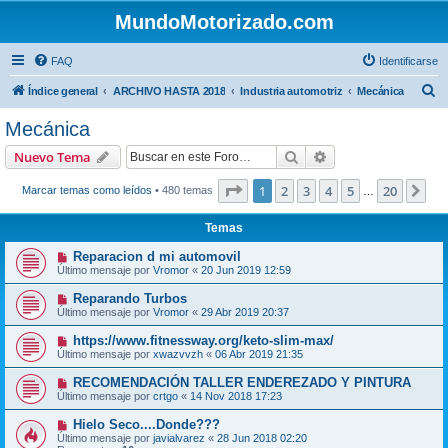
MundoMotorizado.com
FAQ
Identificarse
B
Índice general
ARCHIVO HASTA 2018
Industria automotriz
Mecánica
u
Mecánica
s
Buscar
Búsqueda avanzad
Nuevo Tema
c
a
Página
1
de
20
1
2
3
4
5
20
Sig
Marcar temas como leídos
• 480 temas
…
r
Temas
Reparacion d mi automovil
Último mensaje por
Vromor
«
20 Jun 2019 12:59
Reparando Turbos
Último mensaje por
Vromor
«
29 Abr 2019 20:37
https://www.fitnessway.org/keto-slim-max/
Último mensaje por
xwazvvzh
«
06 Abr 2019 21:35
RECOMENDACIÓN TALLER ENDEREZADO Y PINTURA
Último mensaje por
crtgo
«
14 Nov 2018 17:23
Hielo Seco....Donde???
Último mensaje por
javialvarez
«
28 Jun 2018 02:20