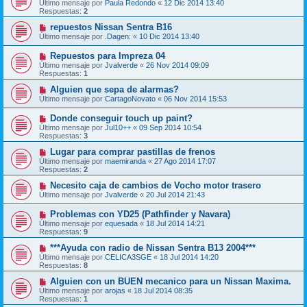
Último mensaje por
Paula Redondo
«
12 Dic 2014 13:40
Respuestas:
2
repuestos Nissan Sentra B16
Último mensaje por
.Dagen:
«
10 Dic 2014 13:40
Repuestos para Impreza 04
Último mensaje por
Jvalverde
«
26 Nov 2014 09:09
Respuestas:
1
Alguien que sepa de alarmas?
Último mensaje por
CartagoNovato
«
06 Nov 2014 15:53
Donde conseguir touch up paint?
Último mensaje por
Jul10++
«
09 Sep 2014 10:54
Respuestas:
3
Lugar para comprar pastillas de frenos
Último mensaje por
maemiranda
«
27 Ago 2014 17:07
Respuestas:
2
Necesito caja de cambios de Vocho motor trasero
Último mensaje por
Jvalverde
«
20 Jul 2014 21:43
Problemas con YD25 (Pathfinder y Navara)
Último mensaje por
equesada
«
18 Jul 2014 14:21
Respuestas:
9
***Ayuda con radio de Nissan Sentra B13 2004***
Último mensaje por
CELICA3SGE
«
18 Jul 2014 14:20
Respuestas:
8
Alguien con un BUEN mecanico para un Nissan Maxima.
Último mensaje por
arojas
«
18 Jul 2014 08:35
Respuestas:
1