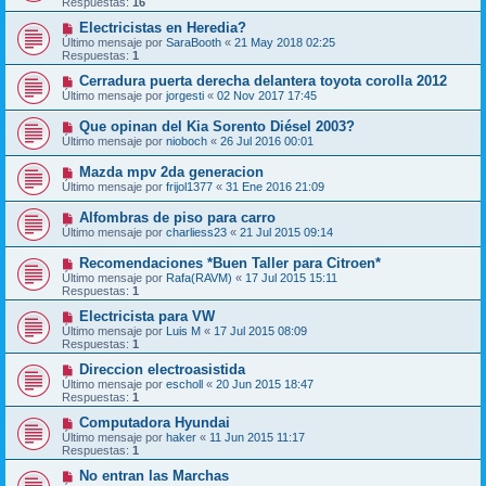
Respuestas:
16
Electricistas en Heredia?
Último mensaje por
SaraBooth
«
21 May 2018 02:25
Respuestas:
1
Cerradura puerta derecha delantera toyota corolla 2012
Último mensaje por
jorgesti
«
02 Nov 2017 17:45
Que opinan del Kia Sorento Diésel 2003?
Último mensaje por
nioboch
«
26 Jul 2016 00:01
Mazda mpv 2da generacion
Último mensaje por
frijol1377
«
31 Ene 2016 21:09
Alfombras de piso para carro
Último mensaje por
charliess23
«
21 Jul 2015 09:14
Recomendaciones *Buen Taller para Citroen*
Último mensaje por
Rafa(RAVM)
«
17 Jul 2015 15:11
Respuestas:
1
Electricista para VW
Último mensaje por
Luis M
«
17 Jul 2015 08:09
Respuestas:
1
Direccion electroasistida
Último mensaje por
escholl
«
20 Jun 2015 18:47
Respuestas:
1
Computadora Hyundai
Último mensaje por
haker
«
11 Jun 2015 11:17
Respuestas:
1
No entran las Marchas