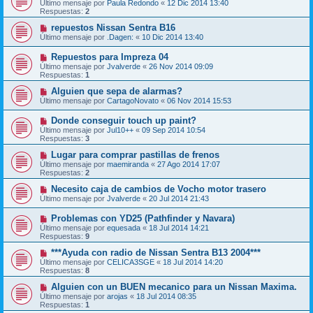
Último mensaje por
Paula Redondo
«
12 Dic 2014 13:40
Respuestas:
2
repuestos Nissan Sentra B16
Último mensaje por
.Dagen:
«
10 Dic 2014 13:40
Repuestos para Impreza 04
Último mensaje por
Jvalverde
«
26 Nov 2014 09:09
Respuestas:
1
Alguien que sepa de alarmas?
Último mensaje por
CartagoNovato
«
06 Nov 2014 15:53
Donde conseguir touch up paint?
Último mensaje por
Jul10++
«
09 Sep 2014 10:54
Respuestas:
3
Lugar para comprar pastillas de frenos
Último mensaje por
maemiranda
«
27 Ago 2014 17:07
Respuestas:
2
Necesito caja de cambios de Vocho motor trasero
Último mensaje por
Jvalverde
«
20 Jul 2014 21:43
Problemas con YD25 (Pathfinder y Navara)
Último mensaje por
equesada
«
18 Jul 2014 14:21
Respuestas:
9
***Ayuda con radio de Nissan Sentra B13 2004***
Último mensaje por
CELICA3SGE
«
18 Jul 2014 14:20
Respuestas:
8
Alguien con un BUEN mecanico para un Nissan Maxima.
Último mensaje por
arojas
«
18 Jul 2014 08:35
Respuestas:
1