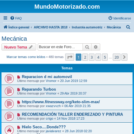
MundoMotorizado.com
FAQ
Identificarse
B
Índice general
ARCHIVO HASTA 2018
Industria automotriz
Mecánica
u
Mecánica
s
Buscar
Búsqueda avanzad
Nuevo Tema
c
a
Página
1
de
20
1
2
3
4
5
20
Sig
Marcar temas como leídos
• 480 temas
…
r
Temas
Reparacion d mi automovil
Último mensaje por
Vromor
«
20 Jun 2019 12:59
Reparando Turbos
Último mensaje por
Vromor
«
29 Abr 2019 20:37
https://www.fitnessway.org/keto-slim-max/
Último mensaje por
xwazvvzh
«
06 Abr 2019 21:35
RECOMENDACIÓN TALLER ENDEREZADO Y PINTURA
Último mensaje por
crtgo
«
14 Nov 2018 17:23
Hielo Seco....Donde???
Último mensaje por
javialvarez
«
28 Jun 2018 02:20