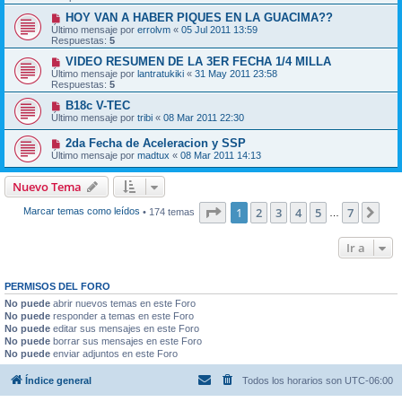
HOY VAN A HABER PIQUES EN LA GUACIMA??
Último mensaje por
errolvm
«
05 Jul 2011 13:59
Respuestas:
5
VIDEO RESUMEN DE LA 3ER FECHA 1/4 MILLA
Último mensaje por
lantratukiki
«
31 May 2011 23:58
Respuestas:
5
B18c V-TEC
Último mensaje por
tribi
«
08 Mar 2011 22:30
2da Fecha de Aceleracion y SSP
Último mensaje por
madtux
«
08 Mar 2011 14:13
Nuevo Tema
Página
1
de
7
1
2
3
4
5
7
Sig
Marcar temas como leídos
• 174 temas
…
Ir a
PERMISOS DEL FORO
No puede
abrir nuevos temas en este Foro
No puede
responder a temas en este Foro
No puede
editar sus mensajes en este Foro
No puede
borrar sus mensajes en este Foro
No puede
enviar adjuntos en este Foro
Índice general
Todos los horarios son
UTC-06:00