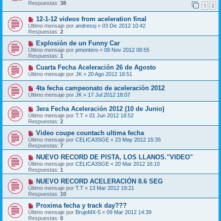
Respuestas:
38
1
2
12-1-12 videos from aceleration final
Último mensaje por
andressj
«
03 Dic 2012 10:42
Respuestas:
2
Explosión de un Funny Car
Último mensaje por
pmontero
«
09 Nov 2012 08:55
Respuestas:
1
Cuarta Fecha Aceleración 26 de Agosto
Último mensaje por
JK
«
20 Ago 2012 18:51
4ta fecha campeonato de aceleraciòn 2012
Último mensaje por
JK
«
17 Jul 2012 18:07
3era Fecha Aceleración 2012 (10 de Junio)
Último mensaje por
T.T
«
01 Jun 2012 18:52
Respuestas:
2
Video coupe countach ultima fecha
Último mensaje por
CELICA3SGE
«
23 May 2012 15:35
Respuestas:
7
NUEVO RECORD DE PISTA, LOS LLANOS."VIDEO"
Último mensaje por
CELICA3SGE
«
20 Mar 2012 16:10
Respuestas:
1
NUEVO RECORD ACELERACIÓN 8.6 SEG
Último mensaje por
T.T
«
13 Mar 2012 19:21
Respuestas:
10
Proxima fecha y track day???
Último mensaje por
BrujoMX-5
«
09 Mar 2012 14:39
Respuestas:
6