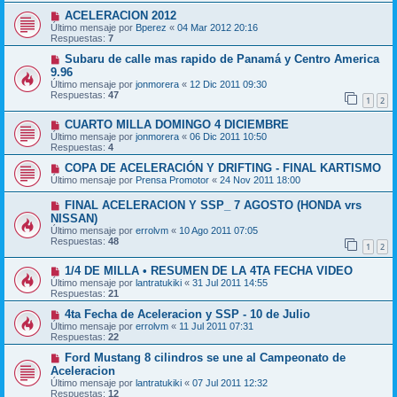
ACELERACION 2012
Último mensaje por
Bperez
«
04 Mar 2012 20:16
Respuestas:
7
Subaru de calle mas rapido de Panamá y Centro America
9.96
Último mensaje por
jonmorera
«
12 Dic 2011 09:30
Respuestas:
47
1
2
CUARTO MILLA DOMINGO 4 DICIEMBRE
Último mensaje por
jonmorera
«
06 Dic 2011 10:50
Respuestas:
4
COPA DE ACELERACIÓN Y DRIFTING - FINAL KARTISMO
Último mensaje por
Prensa Promotor
«
24 Nov 2011 18:00
FINAL ACELERACION Y SSP_ 7 AGOSTO (HONDA vrs
NISSAN)
Último mensaje por
errolvm
«
10 Ago 2011 07:05
Respuestas:
48
1
2
1/4 DE MILLA • RESUMEN DE LA 4TA FECHA VIDEO
Último mensaje por
lantratukiki
«
31 Jul 2011 14:55
Respuestas:
21
4ta Fecha de Aceleracion y SSP - 10 de Julio
Último mensaje por
errolvm
«
11 Jul 2011 07:31
Respuestas:
22
Ford Mustang 8 cilindros se une al Campeonato de
Aceleracion
Último mensaje por
lantratukiki
«
07 Jul 2011 12:32
Respuestas:
12