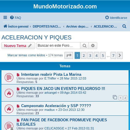
MundoMotorizado.com
FAQ
Identificarse
B
Índice general
DEPORTES NACIONALES
Archivo deportes nacionales
ACELERACION Y PIQUES
u
ACELERACION Y PIQUES
s
Buscar
Búsqueda avanzad
Nuevo Tema
c
a
Página
1
de
7
1
2
3
4
5
7
Sig
Marcar temas como leídos
• 174 temas
…
r
Temas
Intentaran reabrir Pista La Marina
Último mensaje por
E.Thiffer
«
28 Mar 2015 12:03
Respuestas:
5
PIQUES EN JACO UN EVENTO PELIGROSO !!!
Último mensaje por
arkangel
«
09 Ago 2014 03:42
Respuestas:
33
1
2
Campeonato Aceleración y SSP ?????
Último mensaje por
madtux
«
23 Oct 2013 12:30
Respuestas:
23
FAN PAGE DE FACEBOOK PROMUEVE PIQUES
ILEGALES
Último mensaje por
CELICA3SGE
«
27 Feb 2013 01:31