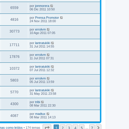
por
jonmorera
6559
06 Dic 2011 10:50
por
Prensa Promotor
4816
24 Nov 2011 18:00
por
errolvm
30773
10 Ago 2011 07:05
por
lantratukiki
17711
31 Jul 2011 14:55
por
errolvm
17876
11 Jul 2011 07:31
por
lantratukiki
10372
07 Jul 2011 12:32
por
errolvm
5803
05 Jul 2011 13:59
por
lantratukiki
5770
31 May 2011 23:58
por
tribi
4300
08 Mar 2011 22:30
por
madtux
4087
08 Mar 2011 14:13
Página
1
de
7
1
2
3
4
5
7
Siguiente
mas como leídos
• 174 temas
…