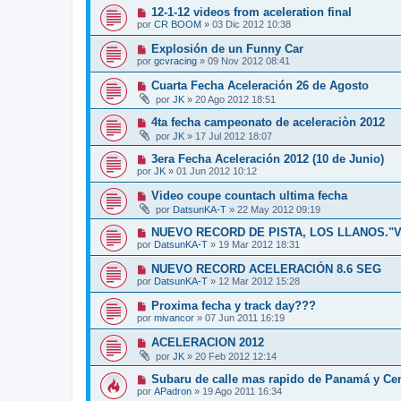
12-1-12 videos from aceleration final
por
CR BOOM
»
03 Dic 2012 10:38
Explosión de un Funny Car
por
gcvracing
»
09 Nov 2012 08:41
Cuarta Fecha Aceleración 26 de Agosto
por
JK
»
20 Ago 2012 18:51
4ta fecha campeonato de aceleraciòn 2012
por
JK
»
17 Jul 2012 18:07
3era Fecha Aceleración 2012 (10 de Junio)
por
JK
»
01 Jun 2012 10:12
Video coupe countach ultima fecha
por
DatsunKA-T
»
22 May 2012 09:19
NUEVO RECORD DE PISTA, LOS LLANOS."
por
DatsunKA-T
»
19 Mar 2012 18:31
NUEVO RECORD ACELERACIÓN 8.6 SEG
por
DatsunKA-T
»
12 Mar 2012 15:28
Proxima fecha y track day???
por
mivancor
»
07 Jun 2011 16:19
ACELERACION 2012
por
JK
»
20 Feb 2012 12:14
Subaru de calle mas rapido de Panamá y Cen
por
APadron
»
19 Ago 2011 16:34