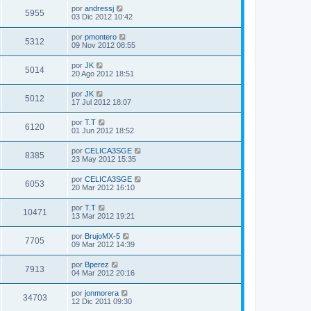
por
andressj
5955
03 Dic 2012 10:42
por
pmontero
5312
09 Nov 2012 08:55
por
JK
5014
20 Ago 2012 18:51
por
JK
5012
17 Jul 2012 18:07
por
T.T
6120
01 Jun 2012 18:52
por
CELICA3SGE
8385
23 May 2012 15:35
por
CELICA3SGE
6053
20 Mar 2012 16:10
por
T.T
10471
13 Mar 2012 19:21
por
BrujoMX-5
7705
09 Mar 2012 14:39
por
Bperez
7913
04 Mar 2012 20:16
por
jonmorera
34703
12 Dic 2011 09:30