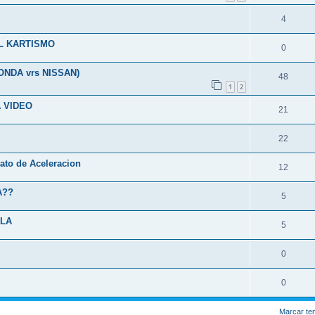
4
AL KARTISMO
0
NDA vrs NISSAN)
48
1
2
A VIDEO
21
22
ato de Aceleracion
12
A??
5
LLA
5
0
0
Marcar te