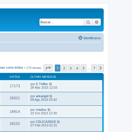
Buscar
Búsqueda avanza
Identificarse
Página
1
de
7
1
2
3
4
5
7
Siguiente
mas como leídos
• 174 temas
…
VISTAS
ÚLTIMO MENSAJE
por
E.Thiffer
17173
28 Mar 2015 12:03
por
arkangel
28321
09 Ago 2014 03:42
por
madtux
18914
23 Oct 2013 12:30
por
CELICA3SGE
28152
27 Feb 2013 01:31