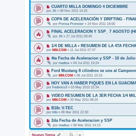
CUARTO MILLA DOMINGO 4 DICIEMBRE
por
JK
»
08 Nov 2011 14:25
COPA DE ACELERACIÓN Y DRIFTING - FIN
por
Prensa Promotor
»
24 Nov 2011 18:00
FINAL ACELERACION Y SSP_ 7 AGOSTO (HO
por
JK
»
27 Jul 2011 09:45
1/4 DE MILLA • RESUMEN DE LA 4TA FECH
por
MM.COM
»
11 Jul 2011 07:37
4ta Fecha de Aceleracion y SSP - 10 de Julio
por
madtux
»
04 Jul 2011 19:24
Ford Mustang 8 cilindros se une al Campeon
por
MM.COM
»
06 Jul 2011 10:10
HOY VAN A HABER PIQUES EN LA GUACIM
por
Federico3
»
03 May 2010 15:34
VIDEO RESUMEN DE LA 3ER FECHA 1/4 MI
por
MM.COM
»
30 May 2011 08:25
B18c V-TEC
por
tribi
»
08 Mar 2011 22:30
2da Fecha de Aceleracion y SSP
por
madtux
»
08 Mar 2011 14:13
Nuevo Tema