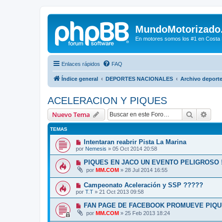
MundoMotorizado
En motores somos los #1 en Costa Ri
Enlaces rápidos
FAQ
Índice general
DEPORTES NACIONALES
Archivo deporte
ACELERACION Y PIQUES
Buscar
Bús
Nuevo Tema
TEMAS
Intentaran reabrir Pista La Marina
por
Nemesis
»
05 Oct 2014 20:58
PIQUES EN JACO UN EVENTO PELIGROSO !
por
MM.COM
»
28 Jul 2014 16:55
Campeonato Aceleración y SSP ?????
por
T.T
»
21 Oct 2013 09:58
FAN PAGE DE FACEBOOK PROMUEVE PIQU
por
MM.COM
»
25 Feb 2013 18:24