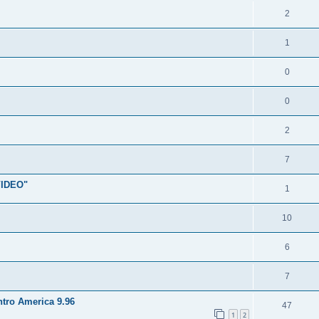
2
1
0
0
2
7
VIDEO"
1
10
6
7
tro America 9.96
47
1
2