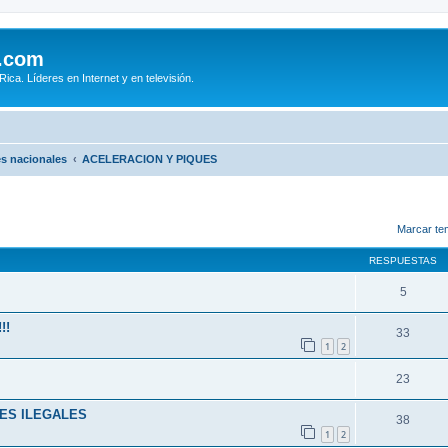
.com
ca. Líderes en Internet y en televisión.
s nacionales
ACELERACION Y PIQUES
queda avanzada
Marcar te
RESPUESTAS
5
!!
33
1
2
23
ES ILEGALES
38
1
2