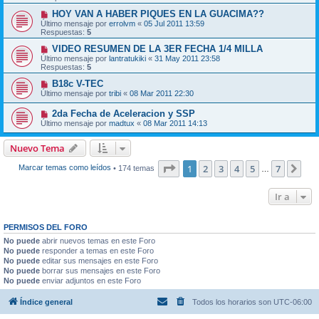
HOY VAN A HABER PIQUES EN LA GUACIMA??
Último mensaje por
errolvm
«
05 Jul 2011 13:59
Respuestas:
5
VIDEO RESUMEN DE LA 3ER FECHA 1/4 MILLA
Último mensaje por
lantratukiki
«
31 May 2011 23:58
Respuestas:
5
B18c V-TEC
Último mensaje por
tribi
«
08 Mar 2011 22:30
2da Fecha de Aceleracion y SSP
Último mensaje por
madtux
«
08 Mar 2011 14:13
Nuevo Tema
Página
1
de
7
1
2
3
4
5
7
Sig
Marcar temas como leídos
• 174 temas
…
Ir a
PERMISOS DEL FORO
No puede
abrir nuevos temas en este Foro
No puede
responder a temas en este Foro
No puede
editar sus mensajes en este Foro
No puede
borrar sus mensajes en este Foro
No puede
enviar adjuntos en este Foro
Índice general
Todos los horarios son
UTC-06:00