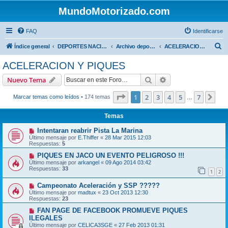
MundoMotorizado.com
FAQ
Identificarse
B
Índice general
DEPORTES NACIONALES
Archivo deportes nacionales
ACELERACION Y PIQUES
u
ACELERACION Y PIQUES
s
Buscar
Búsqueda avanzad
Nuevo Tema
c
a
Página
1
de
7
1
2
3
4
5
7
Sig
Marcar temas como leídos
• 174 temas
…
r
Temas
Intentaran reabrir Pista La Marina
Último mensaje por
E.Thiffer
«
28 Mar 2015 12:03
Respuestas:
5
PIQUES EN JACO UN EVENTO PELIGROSO !!!
Último mensaje por
arkangel
«
09 Ago 2014 03:42
Respuestas:
33
1
2
Campeonato Aceleración y SSP ?????
Último mensaje por
madtux
«
23 Oct 2013 12:30
Respuestas:
23
FAN PAGE DE FACEBOOK PROMUEVE PIQUES
ILEGALES
Último mensaje por
CELICA3SGE
«
27 Feb 2013 01:31