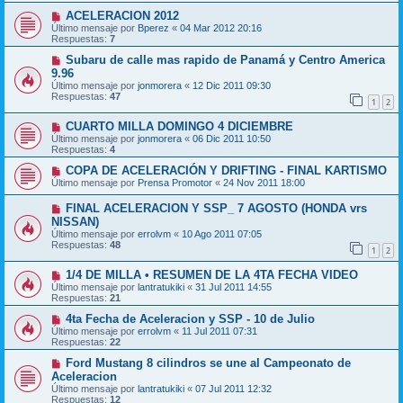
ACELERACION 2012
Último mensaje por
Bperez
«
04 Mar 2012 20:16
Respuestas:
7
Subaru de calle mas rapido de Panamá y Centro America
9.96
Último mensaje por
jonmorera
«
12 Dic 2011 09:30
Respuestas:
47
1
2
CUARTO MILLA DOMINGO 4 DICIEMBRE
Último mensaje por
jonmorera
«
06 Dic 2011 10:50
Respuestas:
4
COPA DE ACELERACIÓN Y DRIFTING - FINAL KARTISMO
Último mensaje por
Prensa Promotor
«
24 Nov 2011 18:00
FINAL ACELERACION Y SSP_ 7 AGOSTO (HONDA vrs
NISSAN)
Último mensaje por
errolvm
«
10 Ago 2011 07:05
Respuestas:
48
1
2
1/4 DE MILLA • RESUMEN DE LA 4TA FECHA VIDEO
Último mensaje por
lantratukiki
«
31 Jul 2011 14:55
Respuestas:
21
4ta Fecha de Aceleracion y SSP - 10 de Julio
Último mensaje por
errolvm
«
11 Jul 2011 07:31
Respuestas:
22
Ford Mustang 8 cilindros se une al Campeonato de
Aceleracion
Último mensaje por
lantratukiki
«
07 Jul 2011 12:32
Respuestas:
12