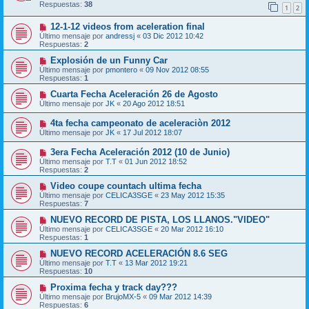
Respuestas:
38
1
2
12-1-12 videos from aceleration final
Último mensaje por
andressj
«
03 Dic 2012 10:42
Respuestas:
2
Explosión de un Funny Car
Último mensaje por
pmontero
«
09 Nov 2012 08:55
Respuestas:
1
Cuarta Fecha Aceleración 26 de Agosto
Último mensaje por
JK
«
20 Ago 2012 18:51
4ta fecha campeonato de aceleraciòn 2012
Último mensaje por
JK
«
17 Jul 2012 18:07
3era Fecha Aceleración 2012 (10 de Junio)
Último mensaje por
T.T
«
01 Jun 2012 18:52
Respuestas:
2
Video coupe countach ultima fecha
Último mensaje por
CELICA3SGE
«
23 May 2012 15:35
Respuestas:
7
NUEVO RECORD DE PISTA, LOS LLANOS."VIDEO"
Último mensaje por
CELICA3SGE
«
20 Mar 2012 16:10
Respuestas:
1
NUEVO RECORD ACELERACIÓN 8.6 SEG
Último mensaje por
T.T
«
13 Mar 2012 19:21
Respuestas:
10
Proxima fecha y track day???
Último mensaje por
BrujoMX-5
«
09 Mar 2012 14:39
Respuestas:
6