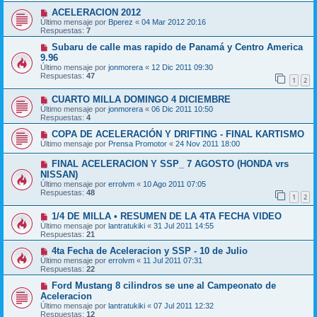
ACELERACION 2012
Último mensaje por
Bperez
«
04 Mar 2012 20:16
Respuestas:
7
Subaru de calle mas rapido de Panamá y Centro America
9.96
Último mensaje por
jonmorera
«
12 Dic 2011 09:30
Respuestas:
47
1
2
CUARTO MILLA DOMINGO 4 DICIEMBRE
Último mensaje por
jonmorera
«
06 Dic 2011 10:50
Respuestas:
4
COPA DE ACELERACIÓN Y DRIFTING - FINAL KARTISMO
Último mensaje por
Prensa Promotor
«
24 Nov 2011 18:00
FINAL ACELERACION Y SSP_ 7 AGOSTO (HONDA vrs
NISSAN)
Último mensaje por
errolvm
«
10 Ago 2011 07:05
Respuestas:
48
1
2
1/4 DE MILLA • RESUMEN DE LA 4TA FECHA VIDEO
Último mensaje por
lantratukiki
«
31 Jul 2011 14:55
Respuestas:
21
4ta Fecha de Aceleracion y SSP - 10 de Julio
Último mensaje por
errolvm
«
11 Jul 2011 07:31
Respuestas:
22
Ford Mustang 8 cilindros se une al Campeonato de
Aceleracion
Último mensaje por
lantratukiki
«
07 Jul 2011 12:32
Respuestas:
12