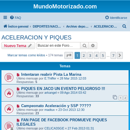
MundoMotorizado.com
FAQ
Identificarse
B
Índice general
DEPORTES NACIONALES
Archivo deportes nacionales
ACELERACION Y PIQUES
u
ACELERACION Y PIQUES
s
Buscar
Búsqueda avanzad
Nuevo Tema
c
a
Página
1
de
7
1
2
3
4
5
7
Sig
Marcar temas como leídos
• 174 temas
…
r
Temas
Intentaran reabrir Pista La Marina
Último mensaje por
E.Thiffer
«
28 Mar 2015 12:03
Respuestas:
5
PIQUES EN JACO UN EVENTO PELIGROSO !!!
Último mensaje por
arkangel
«
09 Ago 2014 03:42
Respuestas:
33
1
2
Campeonato Aceleración y SSP ?????
Último mensaje por
madtux
«
23 Oct 2013 12:30
Respuestas:
23
FAN PAGE DE FACEBOOK PROMUEVE PIQUES
ILEGALES
Último mensaje por
CELICA3SGE
«
27 Feb 2013 01:31