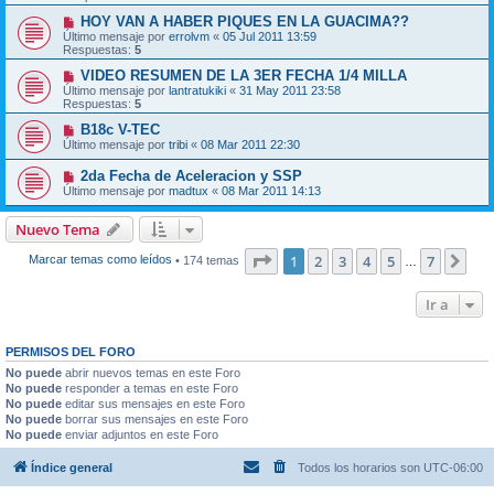
HOY VAN A HABER PIQUES EN LA GUACIMA??
Último mensaje por
errolvm
«
05 Jul 2011 13:59
Respuestas:
5
VIDEO RESUMEN DE LA 3ER FECHA 1/4 MILLA
Último mensaje por
lantratukiki
«
31 May 2011 23:58
Respuestas:
5
B18c V-TEC
Último mensaje por
tribi
«
08 Mar 2011 22:30
2da Fecha de Aceleracion y SSP
Último mensaje por
madtux
«
08 Mar 2011 14:13
Nuevo Tema
Página
1
de
7
1
2
3
4
5
7
Sig
Marcar temas como leídos
• 174 temas
…
Ir a
PERMISOS DEL FORO
No puede
abrir nuevos temas en este Foro
No puede
responder a temas en este Foro
No puede
editar sus mensajes en este Foro
No puede
borrar sus mensajes en este Foro
No puede
enviar adjuntos en este Foro
Índice general
Todos los horarios son
UTC-06:00