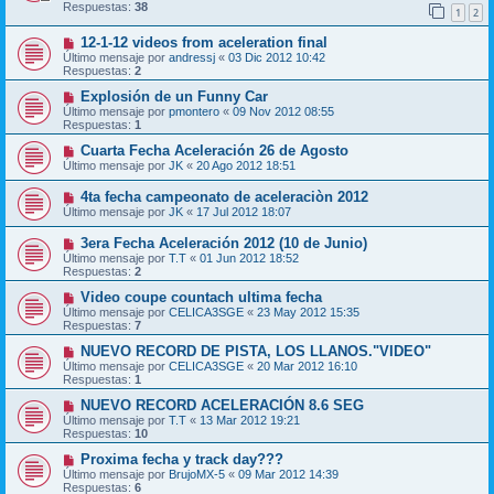
Respuestas:
38
1
2
12-1-12 videos from aceleration final
Último mensaje por
andressj
«
03 Dic 2012 10:42
Respuestas:
2
Explosión de un Funny Car
Último mensaje por
pmontero
«
09 Nov 2012 08:55
Respuestas:
1
Cuarta Fecha Aceleración 26 de Agosto
Último mensaje por
JK
«
20 Ago 2012 18:51
4ta fecha campeonato de aceleraciòn 2012
Último mensaje por
JK
«
17 Jul 2012 18:07
3era Fecha Aceleración 2012 (10 de Junio)
Último mensaje por
T.T
«
01 Jun 2012 18:52
Respuestas:
2
Video coupe countach ultima fecha
Último mensaje por
CELICA3SGE
«
23 May 2012 15:35
Respuestas:
7
NUEVO RECORD DE PISTA, LOS LLANOS."VIDEO"
Último mensaje por
CELICA3SGE
«
20 Mar 2012 16:10
Respuestas:
1
NUEVO RECORD ACELERACIÓN 8.6 SEG
Último mensaje por
T.T
«
13 Mar 2012 19:21
Respuestas:
10
Proxima fecha y track day???
Último mensaje por
BrujoMX-5
«
09 Mar 2012 14:39
Respuestas:
6