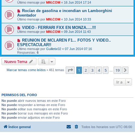
Último mensaje por
MM.COM
«
16 Jun 2014 17:14
Rocían de gasolina e incendian un Lamborghini
Aventador
Último mensaje por
MM.COM
«
10 Jun 2014 10:33
VIDEO - FERRARI FXX EN MONZA.....!!!
Último mensaje por
MM.COM
«
09 Jun 2014 11:43
REUNION DE MCLAREN F1... FOTOS Y VIDEO..
ESPECTACULAR!!
Último mensaje por
Guilletix02
«
07 Jun 2014 07:16
Respuestas:
6
Nuevo Tema
Página
1
de
19
1
2
3
4
5
19
Sig
Marcar temas como leídos
• 461 temas
…
Ir a
PERMISOS DEL FORO
No puede
abrir nuevos temas en este Foro
No puede
responder a temas en este Foro
No puede
editar sus mensajes en este Foro
No puede
borrar sus mensajes en este Foro
No puede
enviar adjuntos en este Foro
Índice general
Todos los horarios son
UTC-06:00