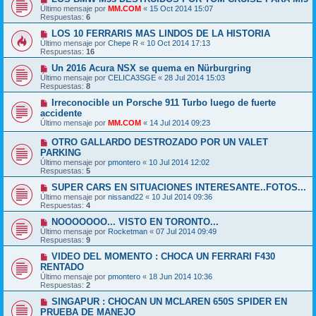
Último mensaje por
MM.COM
«
15 Oct 2014 15:07
Respuestas:
6
LOS 10 FERRARIS MAS LINDOS DE LA HISTORIA
Último mensaje por
Chepe R
«
10 Oct 2014 17:13
Respuestas:
16
Un 2016 Acura NSX se quema en Nürburgring
Último mensaje por
CELICA3SGE
«
28 Jul 2014 15:03
Respuestas:
8
Irreconocible un Porsche 911 Turbo luego de fuerte
accidente
Último mensaje por
MM.COM
«
14 Jul 2014 09:23
OTRO GALLARDO DESTROZADO POR UN VALET
PARKING
Último mensaje por
pmontero
«
10 Jul 2014 12:02
Respuestas:
5
SUPER CARS EN SITUACIONES INTERESANTE..FOTOS...
Último mensaje por
nissand22
«
10 Jul 2014 09:36
Respuestas:
4
NOOOOOOO... VISTO EN TORONTO...
Último mensaje por
Rocketman
«
07 Jul 2014 09:49
Respuestas:
9
VIDEO DEL MOMENTO : CHOCA UN FERRARI F430
RENTADO
Último mensaje por
pmontero
«
18 Jun 2014 10:36
Respuestas:
2
SINGAPUR : CHOCAN UN MCLAREN 650S SPIDER EN
PRUEBA DE MANEJO