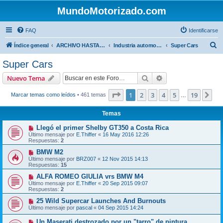
MundoMotorizado.com
FAQ
Identificarse
B
Índice general
ARCHIVO HASTA 2018
Industria automotriz
Super Cars
u
Super Cars
s
Buscar
Búsqueda avanzad
Nuevo Tema
c
a
Página
1
de
19
1
2
3
4
5
19
Sig
Marcar temas como leídos
• 461 temas
…
r
Temas
Llegó el primer Shelby GT350 a Costa Rica
Último mensaje por
E.Thiffer
«
16 May 2016 12:26
Respuestas:
2
BMW M2
Último mensaje por
BRZ007
«
12 Nov 2015 14:13
Respuestas:
15
ALFA ROMEO GIULIA vrs BMW M4
Último mensaje por
E.Thiffer
«
20 Sep 2015 09:07
Respuestas:
2
25 Wild Supercar Launches And Burnouts
Último mensaje por
pascal
«
04 Sep 2015 14:24
Un Maserati destrozado por un "tarro" de pintura