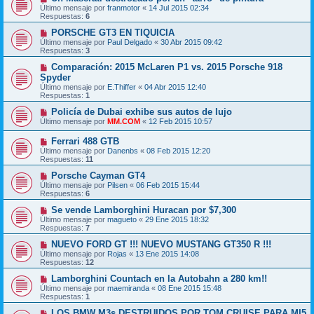
Último mensaje por
franmotor
«
14 Jul 2015 02:34
Respuestas:
6
PORSCHE GT3 EN TIQUICIA
Último mensaje por
Paul Delgado
«
30 Abr 2015 09:42
Respuestas:
3
Comparación: 2015 McLaren P1 vs. 2015 Porsche 918
Spyder
Último mensaje por
E.Thiffer
«
04 Abr 2015 12:40
Respuestas:
1
Policía de Dubai exhibe sus autos de lujo
Último mensaje por
MM.COM
«
12 Feb 2015 10:57
Ferrari 488 GTB
Último mensaje por
Danenbs
«
08 Feb 2015 12:20
Respuestas:
11
Porsche Cayman GT4
Último mensaje por
Pilsen
«
06 Feb 2015 15:44
Respuestas:
6
Se vende Lamborghini Huracan por $7,300
Último mensaje por
magueto
«
29 Ene 2015 18:32
Respuestas:
7
NUEVO FORD GT !!! NUEVO MUSTANG GT350 R !!!
Último mensaje por
Rojas
«
13 Ene 2015 14:08
Respuestas:
12
Lamborghini Countach en la Autobahn a 280 km!!
Último mensaje por
maemiranda
«
08 Ene 2015 15:48
Respuestas:
1
LOS BMW M3s DESTRUIDOS POR TOM CRUISE PARA MI5