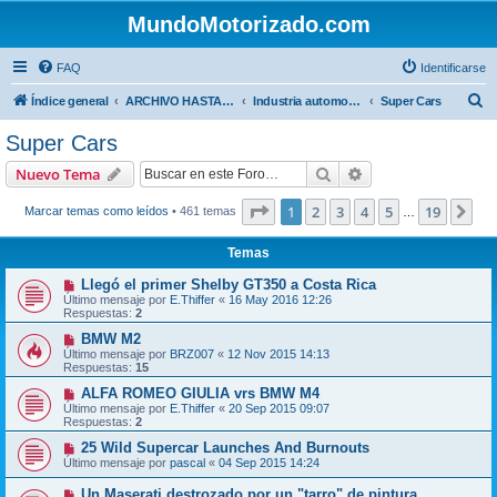
MundoMotorizado.com
FAQ
Identificarse
B
Índice general
ARCHIVO HASTA 2018
Industria automotriz
Super Cars
u
Super Cars
s
Buscar
Búsqueda avanzad
Nuevo Tema
c
a
Página
1
de
19
1
2
3
4
5
19
Sig
Marcar temas como leídos
• 461 temas
…
r
Temas
Llegó el primer Shelby GT350 a Costa Rica
Último mensaje por
E.Thiffer
«
16 May 2016 12:26
Respuestas:
2
BMW M2
Último mensaje por
BRZ007
«
12 Nov 2015 14:13
Respuestas:
15
ALFA ROMEO GIULIA vrs BMW M4
Último mensaje por
E.Thiffer
«
20 Sep 2015 09:07
Respuestas:
2
25 Wild Supercar Launches And Burnouts
Último mensaje por
pascal
«
04 Sep 2015 14:24
Un Maserati destrozado por un "tarro" de pintura