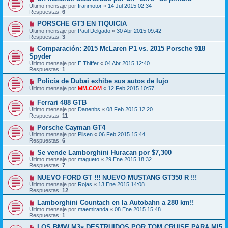
Último mensaje por
franmotor
«
14 Jul 2015 02:34
Respuestas:
6
PORSCHE GT3 EN TIQUICIA
Último mensaje por
Paul Delgado
«
30 Abr 2015 09:42
Respuestas:
3
Comparación: 2015 McLaren P1 vs. 2015 Porsche 918
Spyder
Último mensaje por
E.Thiffer
«
04 Abr 2015 12:40
Respuestas:
1
Policía de Dubai exhibe sus autos de lujo
Último mensaje por
MM.COM
«
12 Feb 2015 10:57
Ferrari 488 GTB
Último mensaje por
Danenbs
«
08 Feb 2015 12:20
Respuestas:
11
Porsche Cayman GT4
Último mensaje por
Pilsen
«
06 Feb 2015 15:44
Respuestas:
6
Se vende Lamborghini Huracan por $7,300
Último mensaje por
magueto
«
29 Ene 2015 18:32
Respuestas:
7
NUEVO FORD GT !!! NUEVO MUSTANG GT350 R !!!
Último mensaje por
Rojas
«
13 Ene 2015 14:08
Respuestas:
12
Lamborghini Countach en la Autobahn a 280 km!!
Último mensaje por
maemiranda
«
08 Ene 2015 15:48
Respuestas:
1
LOS BMW M3s DESTRUIDOS POR TOM CRUISE PARA MI5