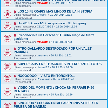
Último mensaje por
MM.COM
«
15 Oct 2014 15:07
Respuestas:
6
LOS 10 FERRARIS MAS LINDOS DE LA HISTORIA
Último mensaje por
Chepe R
«
10 Oct 2014 17:13
Respuestas:
16
Un 2016 Acura NSX se quema en Nürburgring
Último mensaje por
CELICA3SGE
«
28 Jul 2014 15:03
Respuestas:
8
Irreconocible un Porsche 911 Turbo luego de fuerte
accidente
Último mensaje por
MM.COM
«
14 Jul 2014 09:23
OTRO GALLARDO DESTROZADO POR UN VALET
PARKING
Último mensaje por
pmontero
«
10 Jul 2014 12:02
Respuestas:
5
SUPER CARS EN SITUACIONES INTERESANTE..FOTOS...
Último mensaje por
nissand22
«
10 Jul 2014 09:36
Respuestas:
4
NOOOOOOO... VISTO EN TORONTO...
Último mensaje por
Rocketman
«
07 Jul 2014 09:49
Respuestas:
9
VIDEO DEL MOMENTO : CHOCA UN FERRARI F430
RENTADO
Último mensaje por
pmontero
«
18 Jun 2014 10:36
Respuestas:
2
SINGAPUR : CHOCAN UN MCLAREN 650S SPIDER EN
PRUEBA DE MANEJO