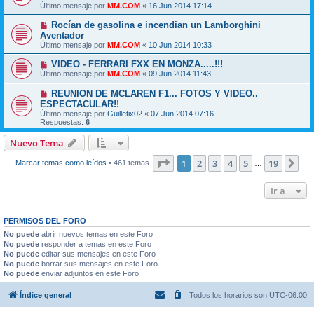
Último mensaje por
MM.COM
«
16 Jun 2014 17:14
Rocían de gasolina e incendian un Lamborghini
Aventador
Último mensaje por
MM.COM
«
10 Jun 2014 10:33
VIDEO - FERRARI FXX EN MONZA.....!!!
Último mensaje por
MM.COM
«
09 Jun 2014 11:43
REUNION DE MCLAREN F1... FOTOS Y VIDEO..
ESPECTACULAR!!
Último mensaje por
Guilletix02
«
07 Jun 2014 07:16
Respuestas:
6
Nuevo Tema
Página
1
de
19
1
2
3
4
5
19
Sig
Marcar temas como leídos
• 461 temas
…
Ir a
PERMISOS DEL FORO
No puede
abrir nuevos temas en este Foro
No puede
responder a temas en este Foro
No puede
editar sus mensajes en este Foro
No puede
borrar sus mensajes en este Foro
No puede
enviar adjuntos en este Foro
Índice general
Todos los horarios son
UTC-06:00