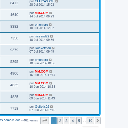
por
CELICA3SGE
8412
28 Jul 2014 15:03
por
MM.COM
4640
14 Jul 2014 09:23
por
pmontero
8382
10 Jul 2014 12:02
por
nissand22
7350
10 Jul 2014 09:36
por
Rocketman
9379
07 Jul 2014 09:49
por
pmontero
5295
18 Jun 2014 10:36
por
MM.COM
4906
16 Jun 2014 17:14
por
MM.COM
4835
10 Jun 2014 10:33
por
MM.COM
4825
09 Jun 2014 11:43
por
Guilletix02
7718
07 Jun 2014 07:16
Página
1
de
19
1
2
3
4
5
19
Siguiente
as como leídos
• 461 temas
…