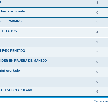
g
8
 fuerte accidente
0
LET PARKING
5
E..FOTOS...
4
9
I F430 RENTADO
2
PIDER EN PRUEBA DE MANEJO
0
hini Aventador
0
0
O.. ESPECTACULAR!!
6
Marcar tem