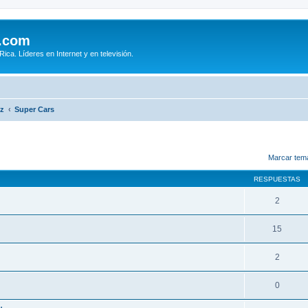
.com
ca. Líderes en Internet y en televisión.
iz
Super Cars
queda avanzada
Marcar tem
RESPUESTAS
2
15
2
0