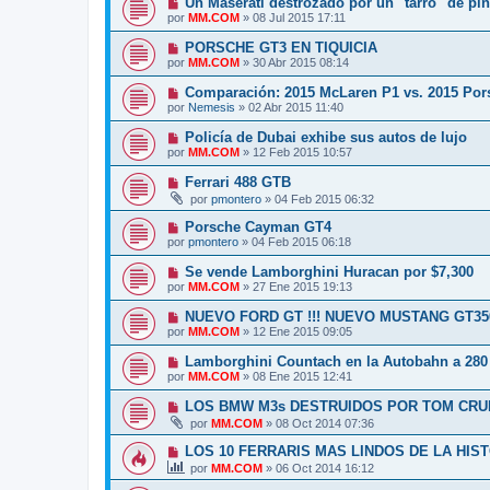
Un Maserati destrozado por un "tarro" de pin
por
MM.COM
»
08 Jul 2015 17:11
PORSCHE GT3 EN TIQUICIA
por
MM.COM
»
30 Abr 2015 08:14
Comparación: 2015 McLaren P1 vs. 2015 Por
por
Nemesis
»
02 Abr 2015 11:40
Policía de Dubai exhibe sus autos de lujo
por
MM.COM
»
12 Feb 2015 10:57
Ferrari 488 GTB
por
pmontero
»
04 Feb 2015 06:32
Porsche Cayman GT4
por
pmontero
»
04 Feb 2015 06:18
Se vende Lamborghini Huracan por $7,300
por
MM.COM
»
27 Ene 2015 19:13
NUEVO FORD GT !!! NUEVO MUSTANG GT350 
por
MM.COM
»
12 Ene 2015 09:05
Lamborghini Countach en la Autobahn a 280
por
MM.COM
»
08 Ene 2015 12:41
LOS BMW M3s DESTRUIDOS POR TOM CRUI
por
MM.COM
»
08 Oct 2014 07:36
LOS 10 FERRARIS MAS LINDOS DE LA HIS
por
MM.COM
»
06 Oct 2014 16:12