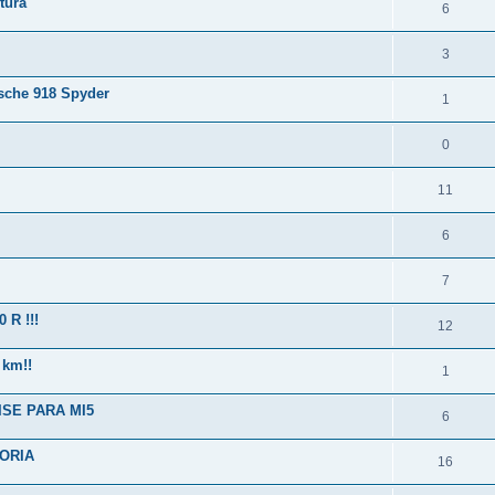
tura
6
3
sche 918 Spyder
1
0
11
6
7
R !!!
12
 km!!
1
SE PARA MI5
6
TORIA
16