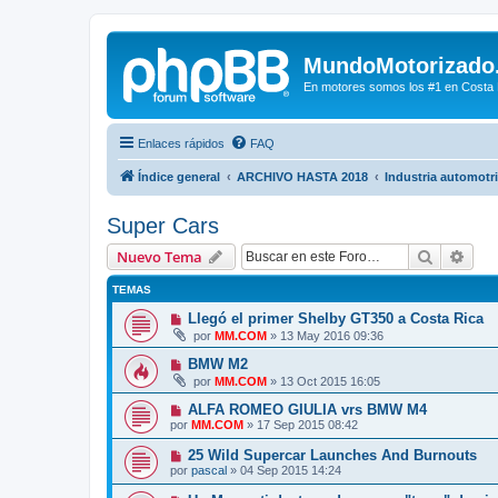
MundoMotorizado
En motores somos los #1 en Costa Ri
Enlaces rápidos
FAQ
Índice general
ARCHIVO HASTA 2018
Industria automotr
Super Cars
Buscar
Bús
Nuevo Tema
TEMAS
Llegó el primer Shelby GT350 a Costa Rica
por
MM.COM
»
13 May 2016 09:36
BMW M2
por
MM.COM
»
13 Oct 2015 16:05
ALFA ROMEO GIULIA vrs BMW M4
por
MM.COM
»
17 Sep 2015 08:42
25 Wild Supercar Launches And Burnouts
por
pascal
»
04 Sep 2015 14:24