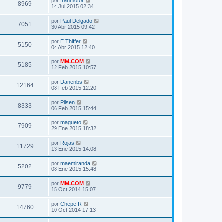
por
franmotor
8969
14 Jul 2015 02:34
por
Paul Delgado
7051
30 Abr 2015 09:42
por
E.Thiffer
5150
04 Abr 2015 12:40
por
MM.COM
5185
12 Feb 2015 10:57
por
Danenbs
12164
08 Feb 2015 12:20
por
Pilsen
8333
06 Feb 2015 15:44
por
magueto
7909
29 Ene 2015 18:32
por
Rojas
11729
13 Ene 2015 14:08
por
maemiranda
5202
08 Ene 2015 15:48
por
MM.COM
9779
15 Oct 2014 15:07
por
Chepe R
14760
10 Oct 2014 17:13