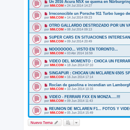
Un 2016 Acura NSX se quema en Nürburgrin
por
MM.COM
»
24 Jul 2014 14:27
Irreconocible un Porsche 911 Turbo luego de
por
MM.COM
»
14 Jul 2014 09:23
OTRO GALLARDO DESTROZADO POR UN VA
por
MM.COM
»
08 Jul 2014 09:13
SUPER CARS EN SITUACIONES INTERESANT
por
MM.COM
»
09 Jul 2014 20:49
NOOOOOOO... VISTO EN TORONTO...
por
MM.COM
»
03 Abr 2014 16:59
VIDEO DEL MOMENTO : CHOCA UN FERRAR
por
MM.COM
»
18 Jun 2014 07:10
SINGAPUR : CHOCAN UN MCLAREN 650S S
por
MM.COM
»
16 Jun 2014 17:14
Rocían de gasolina e incendian un Lamborg
por
MM.COM
»
10 Jun 2014 10:33
VIDEO - FERRARI FXX EN MONZA.....!!!
por
MM.COM
»
09 Jun 2014 11:43
REUNION DE MCLAREN F1... FOTOS Y VIDE
por
MM.COM
»
05 Jun 2014 15:49
Nuevo Tema