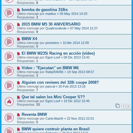
Respuestas:
8
bomba de gasolina 318is
Último mensaje por
madtux
«
09 May 2014 14:20
Respuestas:
3
2015 BMW M5 30 ANIVERSARIO
Último mensaje por
Quattrovalvole
«
07 May 2014 12:27
Respuestas:
9
BMW X4
Último mensaje por
pmontero
«
10 Abr 2014 12:09
Respuestas:
5
El BMW M235i Racing en acción (vídeo)
Último mensaje por
Egon Loof
«
09 Dic 2013 13:42
Respuestas:
1
Video : "Ejecutan" un BMW M6
Último mensaje por
Rafa(RAVM)
«
19 Sep 2013 08:57
Respuestas:
3
Alguien con reviews del 328i coupe 2008?
Último mensaje por
pascal
«
20 Feb 2013 13:16
Respuestas:
7
Que tal salen los Mini Cooper S??
Último mensaje por
Egon Loof
«
19 Dic 2012 15:45
Respuestas:
33
1
2
Reventa BMW
Último mensaje por
Carlo Abarth
«
22 Nov 2012 22:01
Respuestas:
5
BMW quiere contruir planta en Brasil
Último mensaje por
Solicama
«
24 Oct 2012 17:11