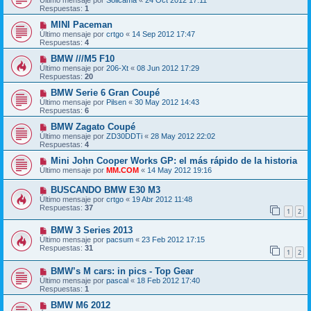
Respuestas:
1
MINI Paceman
Último mensaje por
crtgo
«
14 Sep 2012 17:47
Respuestas:
4
BMW ///M5 F10
Último mensaje por
206-Xt
«
08 Jun 2012 17:29
Respuestas:
20
BMW Serie 6 Gran Coupé
Último mensaje por
Pilsen
«
30 May 2012 14:43
Respuestas:
6
BMW Zagato Coupé
Último mensaje por
ZD30DDTi
«
28 May 2012 22:02
Respuestas:
4
Mini John Cooper Works GP: el más rápido de la historia
Último mensaje por
MM.COM
«
14 May 2012 19:16
BUSCANDO BMW E30 M3
Último mensaje por
crtgo
«
19 Abr 2012 11:48
Respuestas:
37
1
2
BMW 3 Series 2013
Último mensaje por
pacsum
«
23 Feb 2012 17:15
Respuestas:
31
1
2
BMW’s M cars: in pics - Top Gear
Último mensaje por
pascal
«
18 Feb 2012 17:40
Respuestas:
1
BMW M6 2012