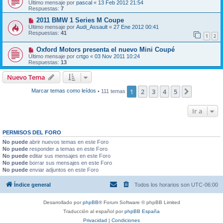
Último mensaje por
pascal
«
13 Feb 2012 21:54
Respuestas:
7
2011 BMW 1 Series M Coupe
Último mensaje por
Audi_Assault
«
27 Ene 2012 00:41
Respuestas:
41
1
2
Oxford Motors presenta el nuevo Mini Coupé
Último mensaje por
crtgo
«
03 Nov 2011 10:24
Respuestas:
13
Nuevo Tema
1
2
3
4
5
Siguiente
Marcar temas como leídos
• 111 temas
Ir a
PERMISOS DEL FORO
No puede
abrir nuevos temas en este Foro
No puede
responder a temas en este Foro
No puede
editar sus mensajes en este Foro
No puede
borrar sus mensajes en este Foro
No puede
enviar adjuntos en este Foro
Índice general
Todos los horarios son
UTC-06:00
Desarrollado por
phpBB
® Forum Software © phpBB Limited
Traducción al español por
phpBB España
Privacidad
|
Condiciones