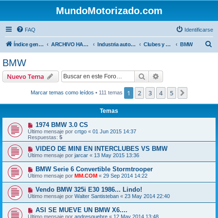
MundoMotorizado.com
FAQ
Identificarse
B
Índice general
ARCHIVO HASTA 2018
Industria automotriz
Clubes y Marcas
BMW
u
BMW
s
Buscar
Búsqueda avanzad
Nuevo Tema
c
a
1
2
3
4
5
Siguiente
Marcar temas como leídos
• 111 temas
r
Temas
1974 BMW 3.0 CS
Último mensaje por
crtgo
«
01 Jun 2015 14:37
Respuestas:
5
VIDEO DE MINI EN INTERCLUBES VS BMW
Último mensaje por
jarcar
«
13 May 2015 13:36
BMW Serie 6 Convertible Stormtrooper
Último mensaje por
MM.COM
«
29 Sep 2014 14:22
Vendo BMW 325i E30 1986... Lindo!
Último mensaje por
Walter Santisteban
«
23 May 2014 22:40
ASI SE MUEVE UN BMW X6....
Último mensaje por
andresquebre
«
12 May 2014 13:48