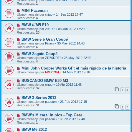
Respuestas:
1
MINI Paceman
Último mensaje por
crtgo
«
14 Sep 2012 17:47
Respuestas:
4
BMW ///M5 F10
Último mensaje por
206-Xt
«
08 Jun 2012 17:29
Respuestas:
20
BMW Serie 6 Gran Coupé
Último mensaje por
Pilsen
«
30 May 2012 14:43
Respuestas:
6
BMW Zagato Coupé
Último mensaje por
ZD30DDTi
«
28 May 2012 22:02
Respuestas:
4
Mini John Cooper Works GP: el más rápido de la historia
Último mensaje por
MM.COM
«
14 May 2012 19:16
BUSCANDO BMW E30 M3
Último mensaje por
crtgo
«
19 Abr 2012 11:48
Respuestas:
37
1
2
BMW 3 Series 2013
Último mensaje por
pacsum
«
23 Feb 2012 17:15
Respuestas:
31
1
2
BMW’s M cars: in pics - Top Gear
Último mensaje por
pascal
«
18 Feb 2012 17:40
Respuestas:
1
BMW M6 2012