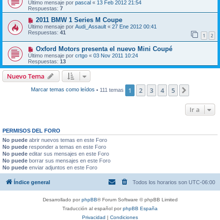
Último mensaje por
pascal
«
13 Feb 2012 21:54
Respuestas:
7
2011 BMW 1 Series M Coupe
Último mensaje por
Audi_Assault
«
27 Ene 2012 00:41
Respuestas:
41
1
2
Oxford Motors presenta el nuevo Mini Coupé
Último mensaje por
crtgo
«
03 Nov 2011 10:24
Respuestas:
13
Nuevo Tema
1
2
3
4
5
Siguiente
Marcar temas como leídos
• 111 temas
Ir a
PERMISOS DEL FORO
No puede
abrir nuevos temas en este Foro
No puede
responder a temas en este Foro
No puede
editar sus mensajes en este Foro
No puede
borrar sus mensajes en este Foro
No puede
enviar adjuntos en este Foro
Índice general
Todos los horarios son
UTC-06:00
Desarrollado por
phpBB
® Forum Software © phpBB Limited
Traducción al español por
phpBB España
Privacidad
|
Condiciones