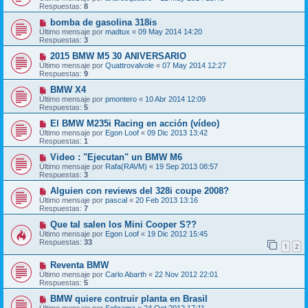
Respuestas:
8
bomba de gasolina 318is
Último mensaje por
madtux
«
09 May 2014 14:20
Respuestas:
3
2015 BMW M5 30 ANIVERSARIO
Último mensaje por
Quattrovalvole
«
07 May 2014 12:27
Respuestas:
9
BMW X4
Último mensaje por
pmontero
«
10 Abr 2014 12:09
Respuestas:
5
El BMW M235i Racing en acción (vídeo)
Último mensaje por
Egon Loof
«
09 Dic 2013 13:42
Respuestas:
1
Video : "Ejecutan" un BMW M6
Último mensaje por
Rafa(RAVM)
«
19 Sep 2013 08:57
Respuestas:
3
Alguien con reviews del 328i coupe 2008?
Último mensaje por
pascal
«
20 Feb 2013 13:16
Respuestas:
7
Que tal salen los Mini Cooper S??
Último mensaje por
Egon Loof
«
19 Dic 2012 15:45
Respuestas:
33
1
2
Reventa BMW
Último mensaje por
Carlo Abarth
«
22 Nov 2012 22:01
Respuestas:
5
BMW quiere contruir planta en Brasil
Último mensaje por
Solicama
«
24 Oct 2012 17:11