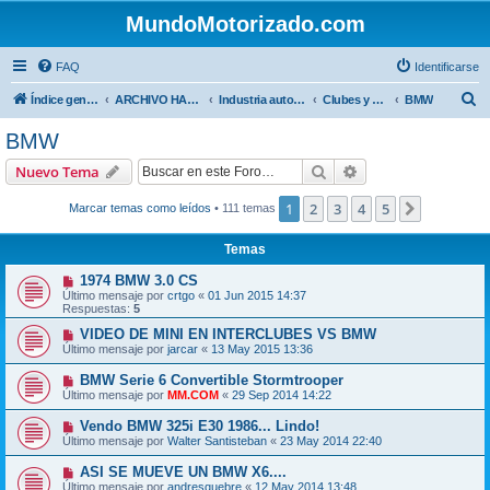
MundoMotorizado.com
FAQ
Identificarse
B
Índice general
ARCHIVO HASTA 2018
Industria automotriz
Clubes y Marcas
BMW
u
BMW
s
Buscar
Búsqueda avanzad
Nuevo Tema
c
a
1
2
3
4
5
Siguiente
Marcar temas como leídos
• 111 temas
r
Temas
1974 BMW 3.0 CS
Último mensaje por
crtgo
«
01 Jun 2015 14:37
Respuestas:
5
VIDEO DE MINI EN INTERCLUBES VS BMW
Último mensaje por
jarcar
«
13 May 2015 13:36
BMW Serie 6 Convertible Stormtrooper
Último mensaje por
MM.COM
«
29 Sep 2014 14:22
Vendo BMW 325i E30 1986... Lindo!
Último mensaje por
Walter Santisteban
«
23 May 2014 22:40
ASI SE MUEVE UN BMW X6....
Último mensaje por
andresquebre
«
12 May 2014 13:48