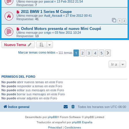
Último mensaje por
pascal
«
13 Feb 2012 21:54
Respuestas:
7
2011 BMW 1 Series M Coupe
Último mensaje por
Audi_Assault
«
27 Ene 2012 00:41
Respuestas:
41
1
2
Oxford Motors presenta el nuevo Mini Coupé
Último mensaje por
crtgo
«
03 Nov 2011 10:24
Respuestas:
13
Nuevo Tema
1
2
3
4
5
Siguiente
Marcar temas como leídos
• 111 temas
Ir a
PERMISOS DEL FORO
No puede
abrir nuevos temas en este Foro
No puede
responder a temas en este Foro
No puede
editar sus mensajes en este Foro
No puede
borrar sus mensajes en este Foro
No puede
enviar adjuntos en este Foro
Índice general
Todos los horarios son
UTC-06:00
Desarrollado por
phpBB
® Forum Software © phpBB Limited
Traducción al español por
phpBB España
Privacidad
|
Condiciones