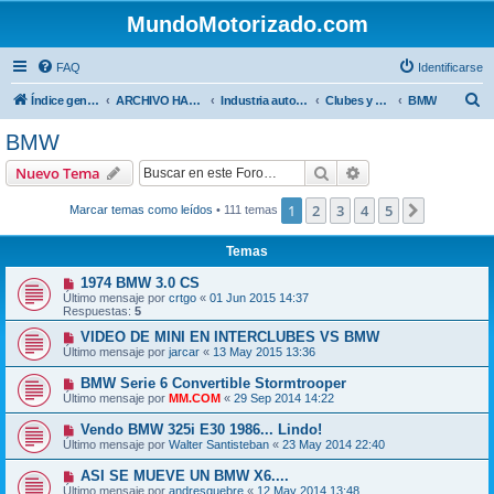
MundoMotorizado.com
FAQ
Identificarse
B
Índice general
ARCHIVO HASTA 2018
Industria automotriz
Clubes y Marcas
BMW
u
BMW
s
Buscar
Búsqueda avanzad
Nuevo Tema
c
a
1
2
3
4
5
Siguiente
Marcar temas como leídos
• 111 temas
r
Temas
1974 BMW 3.0 CS
Último mensaje por
crtgo
«
01 Jun 2015 14:37
Respuestas:
5
VIDEO DE MINI EN INTERCLUBES VS BMW
Último mensaje por
jarcar
«
13 May 2015 13:36
BMW Serie 6 Convertible Stormtrooper
Último mensaje por
MM.COM
«
29 Sep 2014 14:22
Vendo BMW 325i E30 1986... Lindo!
Último mensaje por
Walter Santisteban
«
23 May 2014 22:40
ASI SE MUEVE UN BMW X6....
Último mensaje por
andresquebre
«
12 May 2014 13:48