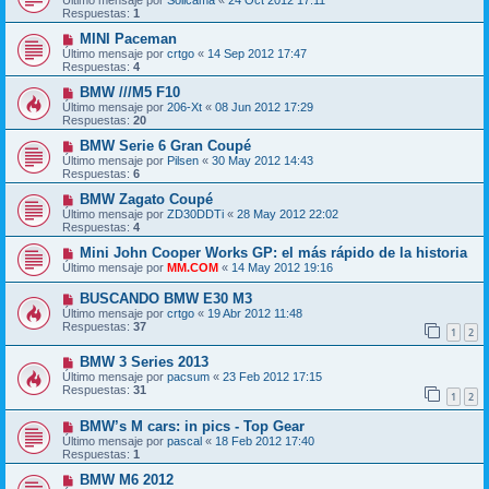
Respuestas:
1
MINI Paceman
Último mensaje por
crtgo
«
14 Sep 2012 17:47
Respuestas:
4
BMW ///M5 F10
Último mensaje por
206-Xt
«
08 Jun 2012 17:29
Respuestas:
20
BMW Serie 6 Gran Coupé
Último mensaje por
Pilsen
«
30 May 2012 14:43
Respuestas:
6
BMW Zagato Coupé
Último mensaje por
ZD30DDTi
«
28 May 2012 22:02
Respuestas:
4
Mini John Cooper Works GP: el más rápido de la historia
Último mensaje por
MM.COM
«
14 May 2012 19:16
BUSCANDO BMW E30 M3
Último mensaje por
crtgo
«
19 Abr 2012 11:48
Respuestas:
37
1
2
BMW 3 Series 2013
Último mensaje por
pacsum
«
23 Feb 2012 17:15
Respuestas:
31
1
2
BMW’s M cars: in pics - Top Gear
Último mensaje por
pascal
«
18 Feb 2012 17:40
Respuestas:
1
BMW M6 2012