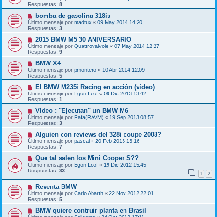
Respuestas:
8
bomba de gasolina 318is
Último mensaje por
madtux
«
09 May 2014 14:20
Respuestas:
3
2015 BMW M5 30 ANIVERSARIO
Último mensaje por
Quattrovalvole
«
07 May 2014 12:27
Respuestas:
9
BMW X4
Último mensaje por
pmontero
«
10 Abr 2014 12:09
Respuestas:
5
El BMW M235i Racing en acción (vídeo)
Último mensaje por
Egon Loof
«
09 Dic 2013 13:42
Respuestas:
1
Video : "Ejecutan" un BMW M6
Último mensaje por
Rafa(RAVM)
«
19 Sep 2013 08:57
Respuestas:
3
Alguien con reviews del 328i coupe 2008?
Último mensaje por
pascal
«
20 Feb 2013 13:16
Respuestas:
7
Que tal salen los Mini Cooper S??
Último mensaje por
Egon Loof
«
19 Dic 2012 15:45
Respuestas:
33
1
2
Reventa BMW
Último mensaje por
Carlo Abarth
«
22 Nov 2012 22:01
Respuestas:
5
BMW quiere contruir planta en Brasil
Último mensaje por
Solicama
«
24 Oct 2012 17:11