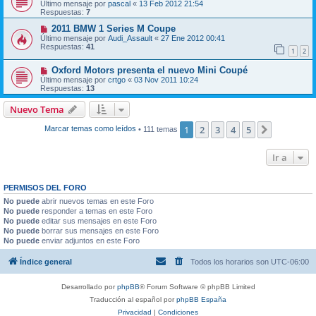
Último mensaje por
pascal
«
13 Feb 2012 21:54
Respuestas:
7
2011 BMW 1 Series M Coupe
Último mensaje por
Audi_Assault
«
27 Ene 2012 00:41
Respuestas:
41
1
2
Oxford Motors presenta el nuevo Mini Coupé
Último mensaje por
crtgo
«
03 Nov 2011 10:24
Respuestas:
13
Nuevo Tema
1
2
3
4
5
Siguiente
Marcar temas como leídos
• 111 temas
Ir a
PERMISOS DEL FORO
No puede
abrir nuevos temas en este Foro
No puede
responder a temas en este Foro
No puede
editar sus mensajes en este Foro
No puede
borrar sus mensajes en este Foro
No puede
enviar adjuntos en este Foro
Índice general
Todos los horarios son
UTC-06:00
Desarrollado por
phpBB
® Forum Software © phpBB Limited
Traducción al español por
phpBB España
Privacidad
|
Condiciones