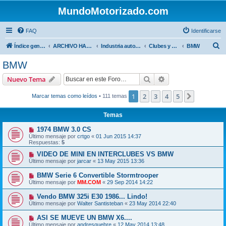
MundoMotorizado.com
FAQ
Identificarse
B
Índice general
ARCHIVO HASTA 2018
Industria automotriz
Clubes y Marcas
BMW
u
BMW
s
Buscar
Búsqueda avanzad
Nuevo Tema
c
a
1
2
3
4
5
Siguiente
Marcar temas como leídos
• 111 temas
r
Temas
1974 BMW 3.0 CS
Último mensaje por
crtgo
«
01 Jun 2015 14:37
Respuestas:
5
VIDEO DE MINI EN INTERCLUBES VS BMW
Último mensaje por
jarcar
«
13 May 2015 13:36
BMW Serie 6 Convertible Stormtrooper
Último mensaje por
MM.COM
«
29 Sep 2014 14:22
Vendo BMW 325i E30 1986... Lindo!
Último mensaje por
Walter Santisteban
«
23 May 2014 22:40
ASI SE MUEVE UN BMW X6....
Último mensaje por
andresquebre
«
12 May 2014 13:48