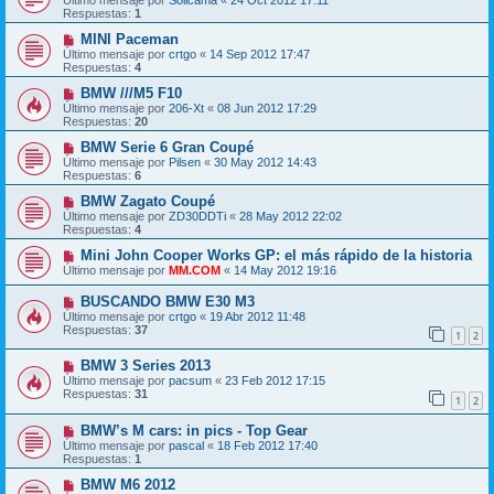
Respuestas:
1
MINI Paceman
Último mensaje por
crtgo
«
14 Sep 2012 17:47
Respuestas:
4
BMW ///M5 F10
Último mensaje por
206-Xt
«
08 Jun 2012 17:29
Respuestas:
20
BMW Serie 6 Gran Coupé
Último mensaje por
Pilsen
«
30 May 2012 14:43
Respuestas:
6
BMW Zagato Coupé
Último mensaje por
ZD30DDTi
«
28 May 2012 22:02
Respuestas:
4
Mini John Cooper Works GP: el más rápido de la historia
Último mensaje por
MM.COM
«
14 May 2012 19:16
BUSCANDO BMW E30 M3
Último mensaje por
crtgo
«
19 Abr 2012 11:48
Respuestas:
37
1
2
BMW 3 Series 2013
Último mensaje por
pacsum
«
23 Feb 2012 17:15
Respuestas:
31
1
2
BMW’s M cars: in pics - Top Gear
Último mensaje por
pascal
«
18 Feb 2012 17:40
Respuestas:
1
BMW M6 2012