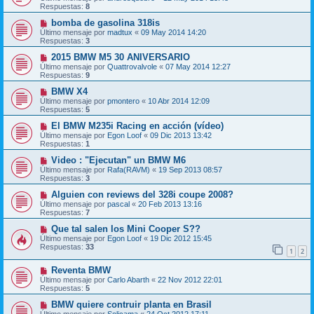
Respuestas:
8
bomba de gasolina 318is
Último mensaje por
madtux
«
09 May 2014 14:20
Respuestas:
3
2015 BMW M5 30 ANIVERSARIO
Último mensaje por
Quattrovalvole
«
07 May 2014 12:27
Respuestas:
9
BMW X4
Último mensaje por
pmontero
«
10 Abr 2014 12:09
Respuestas:
5
El BMW M235i Racing en acción (vídeo)
Último mensaje por
Egon Loof
«
09 Dic 2013 13:42
Respuestas:
1
Video : "Ejecutan" un BMW M6
Último mensaje por
Rafa(RAVM)
«
19 Sep 2013 08:57
Respuestas:
3
Alguien con reviews del 328i coupe 2008?
Último mensaje por
pascal
«
20 Feb 2013 13:16
Respuestas:
7
Que tal salen los Mini Cooper S??
Último mensaje por
Egon Loof
«
19 Dic 2012 15:45
Respuestas:
33
1
2
Reventa BMW
Último mensaje por
Carlo Abarth
«
22 Nov 2012 22:01
Respuestas:
5
BMW quiere contruir planta en Brasil
Último mensaje por
Solicama
«
24 Oct 2012 17:11