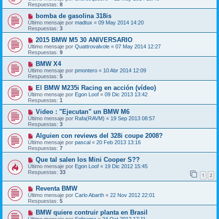
Respuestas:
8
bomba de gasolina 318is
Último mensaje por
madtux
«
09 May 2014 14:20
Respuestas:
3
2015 BMW M5 30 ANIVERSARIO
Último mensaje por
Quattrovalvole
«
07 May 2014 12:27
Respuestas:
9
BMW X4
Último mensaje por
pmontero
«
10 Abr 2014 12:09
Respuestas:
5
El BMW M235i Racing en acción (vídeo)
Último mensaje por
Egon Loof
«
09 Dic 2013 13:42
Respuestas:
1
Video : "Ejecutan" un BMW M6
Último mensaje por
Rafa(RAVM)
«
19 Sep 2013 08:57
Respuestas:
3
Alguien con reviews del 328i coupe 2008?
Último mensaje por
pascal
«
20 Feb 2013 13:16
Respuestas:
7
Que tal salen los Mini Cooper S??
Último mensaje por
Egon Loof
«
19 Dic 2012 15:45
Respuestas:
33
1
2
Reventa BMW
Último mensaje por
Carlo Abarth
«
22 Nov 2012 22:01
Respuestas:
5
BMW quiere contruir planta en Brasil
Último mensaje por
Solicama
«
24 Oct 2012 17:11