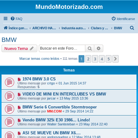
MundoMotorizado.com
FAQ
Identificarse
B
Índice general
ARCHIVO HASTA 2018
Industria automotriz
Clubes y Marcas
BMW
u
BMW
s
Buscar
Búsqueda avanzad
Nuevo Tema
c
a
1
2
3
4
5
Siguiente
Marcar temas como leídos
• 111 temas
r
Temas
1974 BMW 3.0 CS
Último mensaje por
crtgo
«
01 Jun 2015 14:37
Respuestas:
5
VIDEO DE MINI EN INTERCLUBES VS BMW
Último mensaje por
jarcar
«
13 May 2015 13:36
BMW Serie 6 Convertible Stormtrooper
Último mensaje por
MM.COM
«
29 Sep 2014 14:22
Vendo BMW 325i E30 1986... Lindo!
Último mensaje por
Walter Santisteban
«
23 May 2014 22:40
ASI SE MUEVE UN BMW X6....
Último mensaje por
andresquebre
«
12 May 2014 13:48