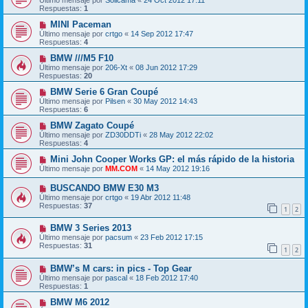
Respuestas:
1
MINI Paceman
Último mensaje por
crtgo
«
14 Sep 2012 17:47
Respuestas:
4
BMW ///M5 F10
Último mensaje por
206-Xt
«
08 Jun 2012 17:29
Respuestas:
20
BMW Serie 6 Gran Coupé
Último mensaje por
Pilsen
«
30 May 2012 14:43
Respuestas:
6
BMW Zagato Coupé
Último mensaje por
ZD30DDTi
«
28 May 2012 22:02
Respuestas:
4
Mini John Cooper Works GP: el más rápido de la historia
Último mensaje por
MM.COM
«
14 May 2012 19:16
BUSCANDO BMW E30 M3
Último mensaje por
crtgo
«
19 Abr 2012 11:48
Respuestas:
37
1
2
BMW 3 Series 2013
Último mensaje por
pacsum
«
23 Feb 2012 17:15
Respuestas:
31
1
2
BMW’s M cars: in pics - Top Gear
Último mensaje por
pascal
«
18 Feb 2012 17:40
Respuestas:
1
BMW M6 2012