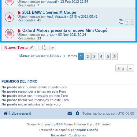
Último mensaje por
pascal
«
13 Feb 2012 21:54
Respuestas:
7
2011 BMW 1 Series M Coupe
Último mensaje por
Audi_Assault
«
27 Ene 2012 00:41
Respuestas:
41
1
2
Oxford Motors presenta el nuevo Mini Coupé
Último mensaje por
crtgo
«
03 Nov 2011 10:24
Respuestas:
13
Nuevo Tema
1
2
3
4
5
Siguiente
Marcar temas como leídos
• 111 temas
Ir a
PERMISOS DEL FORO
No puede
abrir nuevos temas en este Foro
No puede
responder a temas en este Foro
No puede
editar sus mensajes en este Foro
No puede
borrar sus mensajes en este Foro
No puede
enviar adjuntos en este Foro
Índice general
Todos los horarios son
UTC-06:00
Desarrollado por
phpBB
® Forum Software © phpBB Limited
Traducción al español por
phpBB España
Privacidad
|
Condiciones