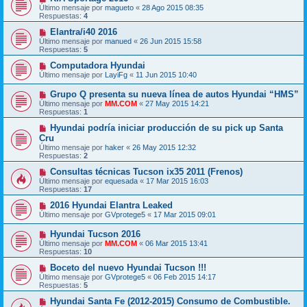
Último mensaje por
magueto
«
28 Ago 2015 08:35
Respuestas:
4
Elantra/i40 2016
Último mensaje por
manued
«
26 Jun 2015 15:58
Respuestas:
5
Computadora Hyundai
Último mensaje por
LayiFg
«
11 Jun 2015 10:40
Grupo Q presenta su nueva línea de autos Hyundai “HMS”
Último mensaje por
MM.COM
«
27 May 2015 14:21
Respuestas:
1
Hyundai podría iniciar producción de su pick up Santa
Cru
Último mensaje por
haker
«
26 May 2015 12:32
Respuestas:
2
Consultas técnicas Tucson ix35 2011 (Frenos)
Último mensaje por
equesada
«
17 Mar 2015 16:03
Respuestas:
17
2016 Hyundai Elantra Leaked
Último mensaje por
GVprotege5
«
17 Mar 2015 09:01
Hyundai Tucson 2016
Último mensaje por
MM.COM
«
06 Mar 2015 13:41
Respuestas:
10
Boceto del nuevo Hyundai Tucson !!!
Último mensaje por
GVprotege5
«
06 Feb 2015 14:17
Respuestas:
5
Hyundai Santa Fe (2012-2015) Consumo de Combustible.