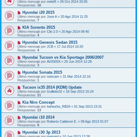
Último mensaje por
meloR
«
29 Oct 2014 20:05
Respuestas:
16
Hyundai i20 2015
Último mensaje por
Jose A
«
20 Ago 2014 11:25
Respuestas:
7
KIA Sorento 2015
Último mensaje por
Clio 2.0
«
20 Ago 2014 09:40
Respuestas:
4
Hyundai Genesis Sedan 2015
Último mensaje por
JCB
«
17 Jul 2014 10:20
Respuestas:
4
Hyundai Tucson vs Kia Sportage 2006/2007
Último mensaje por
AV200SX
«
25 Jun 2014 12:28
Respuestas:
3
Hyundai Sonata 2015
Último mensaje por
notsram
«
31 Mar 2014 22:16
Respuestas:
1
Tucson ix35 2014 (KDM) Update
Último mensaje por
Guilletix02
«
18 Sep 2013 15:24
Respuestas:
21
Kia Niro Concept
Último mensaje por
twinturbo_RB26
«
01 Sep 2013 23:31
Respuestas:
13
Hyundai i10 2014
Último mensaje por
Roberto Calderon E.
«
09 Ago 2013 01:07
Respuestas:
8
Hyundai i30 3p 2013
Último mensaje por
manued
«
10 Jun 2013 12:38