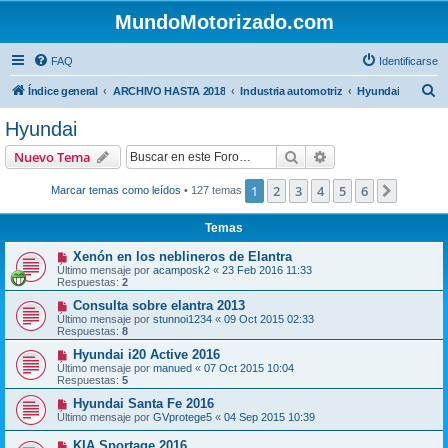
MundoMotorizado.com
FAQ
Identificarse
B
Índice general
ARCHIVO HASTA 2018
Industria automotriz
Hyundai
u
Hyundai
s
Buscar
Búsqueda avanzad
Nuevo Tema
c
a
1
2
3
4
5
6
Siguien
Marcar temas como leídos
• 127 temas
r
Temas
Xenón en los neblineros de Elantra
Último mensaje por
acamposk2
«
23 Feb 2016 11:33
Respuestas:
2
Consulta sobre elantra 2013
Último mensaje por
stunnoi1234
«
09 Oct 2015 02:33
Respuestas:
8
Hyundai i20 Active 2016
Último mensaje por
manued
«
07 Oct 2015 10:04
Respuestas:
5
Hyundai Santa Fe 2016
Último mensaje por
GVprotege5
«
04 Sep 2015 10:39
KIA Sportage 2016