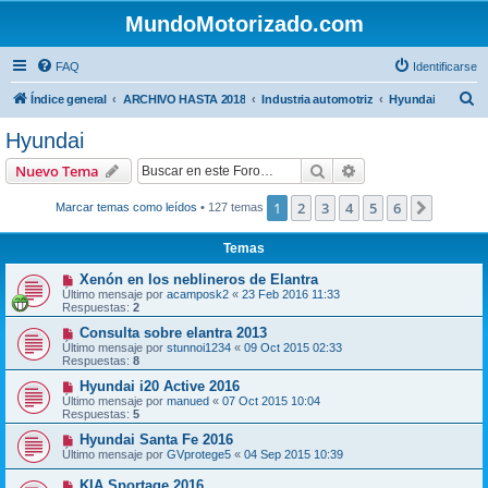
MundoMotorizado.com
FAQ
Identificarse
B
Índice general
ARCHIVO HASTA 2018
Industria automotriz
Hyundai
u
Hyundai
s
Buscar
Búsqueda avanzad
Nuevo Tema
c
a
1
2
3
4
5
6
Siguien
Marcar temas como leídos
• 127 temas
r
Temas
Xenón en los neblineros de Elantra
Último mensaje por
acamposk2
«
23 Feb 2016 11:33
Respuestas:
2
Consulta sobre elantra 2013
Último mensaje por
stunnoi1234
«
09 Oct 2015 02:33
Respuestas:
8
Hyundai i20 Active 2016
Último mensaje por
manued
«
07 Oct 2015 10:04
Respuestas:
5
Hyundai Santa Fe 2016
Último mensaje por
GVprotege5
«
04 Sep 2015 10:39
KIA Sportage 2016