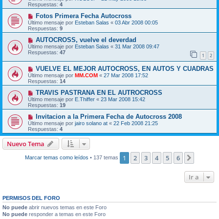
Respuestas:
4
Fotos Primera Fecha Autocross
Último mensaje por
Esteban Salas
«
03 Abr 2008 00:05
Respuestas:
9
AUTOCROSS, vuelve el deverdad
Último mensaje por
Esteban Salas
«
31 Mar 2008 09:47
Respuestas:
47
1
2
VUELVE EL MEJOR AUTOCROSS, EN AUTOS Y CUADRAS
Último mensaje por
MM.COM
«
27 Mar 2008 17:52
Respuestas:
14
TRAVIS PASTRANA EN EL AUTROCROSS
Último mensaje por
E.Thiffer
«
23 Mar 2008 15:42
Respuestas:
19
Invitacion a la Primera Fecha de Autocross 2008
Último mensaje por
jairo solano at
«
22 Feb 2008 21:25
Respuestas:
4
Nuevo Tema
1
2
3
4
5
6
Siguien
Marcar temas como leídos
• 137 temas
Ir a
PERMISOS DEL FORO
No puede
abrir nuevos temas en este Foro
No puede
responder a temas en este Foro