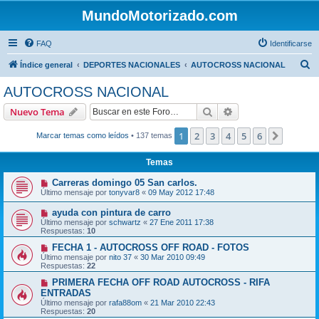
MundoMotorizado.com
FAQ
Identificarse
B
Índice general
DEPORTES NACIONALES
AUTOCROSS NACIONAL
u
AUTOCROSS NACIONAL
s
Buscar
Búsqueda avanzad
Nuevo Tema
c
a
1
2
3
4
5
6
Siguien
Marcar temas como leídos
• 137 temas
r
Temas
Carreras domingo 05 San carlos.
Último mensaje por
tonyvar8
«
09 May 2012 17:48
ayuda con pintura de carro
Último mensaje por
schwartz
«
27 Ene 2011 17:38
Respuestas:
10
FECHA 1 - AUTOCROSS OFF ROAD - FOTOS
Último mensaje por
nito 37
«
30 Mar 2010 09:49
Respuestas:
22
PRIMERA FECHA OFF ROAD AUTOCROSS - RIFA
ENTRADAS
Último mensaje por
rafa88om
«
21 Mar 2010 22:43
Respuestas:
20