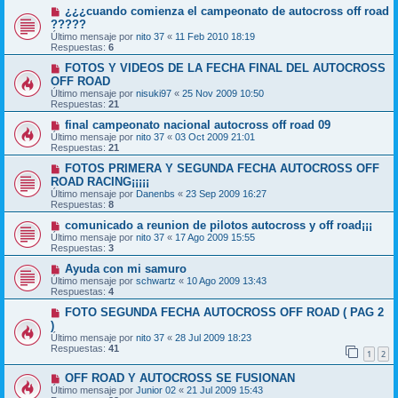
¿¿¿cuando comienza el campeonato de autocross off road
?????
Último mensaje por
nito 37
«
11 Feb 2010 18:19
Respuestas:
6
FOTOS Y VIDEOS DE LA FECHA FINAL DEL AUTOCROSS
OFF ROAD
Último mensaje por
nisuki97
«
25 Nov 2009 10:50
Respuestas:
21
final campeonato nacional autocross off road 09
Último mensaje por
nito 37
«
03 Oct 2009 21:01
Respuestas:
21
FOTOS PRIMERA Y SEGUNDA FECHA AUTOCROSS OFF
ROAD RACING¡¡¡¡¡
Último mensaje por
Danenbs
«
23 Sep 2009 16:27
Respuestas:
8
comunicado a reunion de pilotos autocross y off road¡¡¡
Último mensaje por
nito 37
«
17 Ago 2009 15:55
Respuestas:
3
Ayuda con mi samuro
Último mensaje por
schwartz
«
10 Ago 2009 13:43
Respuestas:
4
FOTO SEGUNDA FECHA AUTOCROSS OFF ROAD ( PAG 2
)
Último mensaje por
nito 37
«
28 Jul 2009 18:23
Respuestas:
41
1
2
OFF ROAD Y AUTOCROSS SE FUSIONAN
Último mensaje por
Junior 02
«
21 Jul 2009 15:43