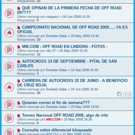
Respuestas:
23
QUE OPINAN DE LA PRIMERA FECHA DE OFF ROAD
09????
Último mensaje por
vargascr
«
04 Jun 2009 16:26
Respuestas:
9
CAMPEONATO NACIONAL DE OFF ROAD 2009......YA ES
OFICIAL
Último mensaje por
Esteban Salas
«
29 May 2009 23:46
Respuestas:
19
MM.COM : OFF ROAD EN LINDORA - FOTOS -
Último mensaje por
nito 37
«
26 May 2009 15:18
Respuestas:
12
AUTOCROSS 14 DE SEPTIEMBRE - PITAL DE SAN
CARLOS
Último mensaje por
Esteban Salas
«
10 Sep 2008 10:40
Respuestas:
3
CARRERA DE AUTOCROSS 22 DE JUNIO - A BENEFICIO
DE CRUZ ROJA.
Último mensaje por
Esteban Salas
«
24 Jun 2008 15:44
Respuestas:
28
1
2
Quienes corren el fin de semana???
Último mensaje por
Esteban Salas
«
29 May 2008 13:54
Torneo Nacional OFF ROAD 2008, algo de info
Último mensaje por
MM.COM
«
26 May 2008 18:36
Respuestas:
8
Consulta sobre diferencial bloqueado
Último mensaje por
ROLOcr
«
21 May 2008 15:53