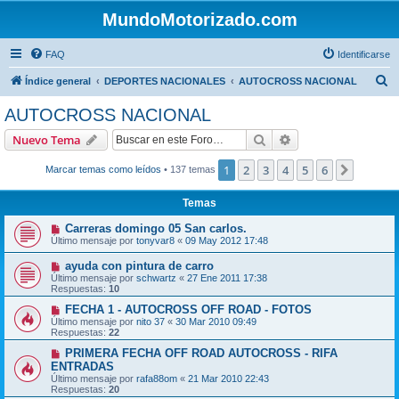
MundoMotorizado.com
FAQ
Identificarse
B
Índice general
DEPORTES NACIONALES
AUTOCROSS NACIONAL
u
AUTOCROSS NACIONAL
s
Buscar
Búsqueda avanzad
Nuevo Tema
c
a
1
2
3
4
5
6
Siguien
Marcar temas como leídos
• 137 temas
r
Temas
Carreras domingo 05 San carlos.
Último mensaje por
tonyvar8
«
09 May 2012 17:48
ayuda con pintura de carro
Último mensaje por
schwartz
«
27 Ene 2011 17:38
Respuestas:
10
FECHA 1 - AUTOCROSS OFF ROAD - FOTOS
Último mensaje por
nito 37
«
30 Mar 2010 09:49
Respuestas:
22
PRIMERA FECHA OFF ROAD AUTOCROSS - RIFA
ENTRADAS
Último mensaje por
rafa88om
«
21 Mar 2010 22:43
Respuestas:
20