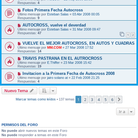
Respuestas:
4
Fotos Primera Fecha Autocross
Último mensaje por
Esteban Salas
«
03 Abr 2008 00:05
Respuestas:
9
AUTOCROSS, vuelve el deverdad
Último mensaje por
Esteban Salas
«
31 Mar 2008 09:47
Respuestas:
47
1
2
VUELVE EL MEJOR AUTOCROSS, EN AUTOS Y CUADRAS
Último mensaje por
MM.COM
«
27 Mar 2008 17:52
Respuestas:
14
TRAVIS PASTRANA EN EL AUTROCROSS
Último mensaje por
E.Thiffer
«
23 Mar 2008 15:42
Respuestas:
19
Invitacion a la Primera Fecha de Autocross 2008
Último mensaje por
jairo solano at
«
22 Feb 2008 21:25
Respuestas:
4
Nuevo Tema
1
2
3
4
5
6
Siguien
Marcar temas como leídos
• 137 temas
Ir a
PERMISOS DEL FORO
No puede
abrir nuevos temas en este Foro
No puede
responder a temas en este Foro