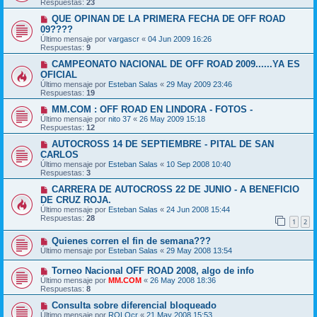
Respuestas:
23
QUE OPINAN DE LA PRIMERA FECHA DE OFF ROAD
09????
Último mensaje por
vargascr
«
04 Jun 2009 16:26
Respuestas:
9
CAMPEONATO NACIONAL DE OFF ROAD 2009......YA ES
OFICIAL
Último mensaje por
Esteban Salas
«
29 May 2009 23:46
Respuestas:
19
MM.COM : OFF ROAD EN LINDORA - FOTOS -
Último mensaje por
nito 37
«
26 May 2009 15:18
Respuestas:
12
AUTOCROSS 14 DE SEPTIEMBRE - PITAL DE SAN
CARLOS
Último mensaje por
Esteban Salas
«
10 Sep 2008 10:40
Respuestas:
3
CARRERA DE AUTOCROSS 22 DE JUNIO - A BENEFICIO
DE CRUZ ROJA.
Último mensaje por
Esteban Salas
«
24 Jun 2008 15:44
Respuestas:
28
1
2
Quienes corren el fin de semana???
Último mensaje por
Esteban Salas
«
29 May 2008 13:54
Torneo Nacional OFF ROAD 2008, algo de info
Último mensaje por
MM.COM
«
26 May 2008 18:36
Respuestas:
8
Consulta sobre diferencial bloqueado
Último mensaje por
ROLOcr
«
21 May 2008 15:53