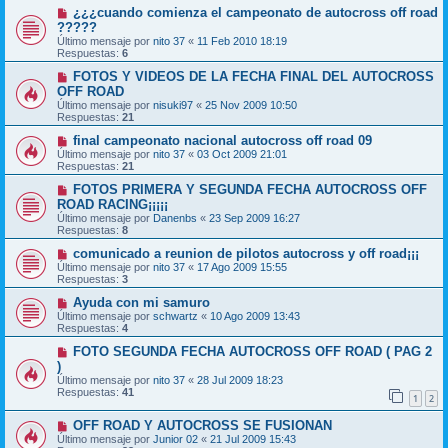
¿¿¿cuando comienza el campeonato de autocross off road
?????
Último mensaje por
nito 37
«
11 Feb 2010 18:19
Respuestas:
6
FOTOS Y VIDEOS DE LA FECHA FINAL DEL AUTOCROSS
OFF ROAD
Último mensaje por
nisuki97
«
25 Nov 2009 10:50
Respuestas:
21
final campeonato nacional autocross off road 09
Último mensaje por
nito 37
«
03 Oct 2009 21:01
Respuestas:
21
FOTOS PRIMERA Y SEGUNDA FECHA AUTOCROSS OFF
ROAD RACING¡¡¡¡¡
Último mensaje por
Danenbs
«
23 Sep 2009 16:27
Respuestas:
8
comunicado a reunion de pilotos autocross y off road¡¡¡
Último mensaje por
nito 37
«
17 Ago 2009 15:55
Respuestas:
3
Ayuda con mi samuro
Último mensaje por
schwartz
«
10 Ago 2009 13:43
Respuestas:
4
FOTO SEGUNDA FECHA AUTOCROSS OFF ROAD ( PAG 2
)
Último mensaje por
nito 37
«
28 Jul 2009 18:23
Respuestas:
41
1
2
OFF ROAD Y AUTOCROSS SE FUSIONAN
Último mensaje por
Junior 02
«
21 Jul 2009 15:43