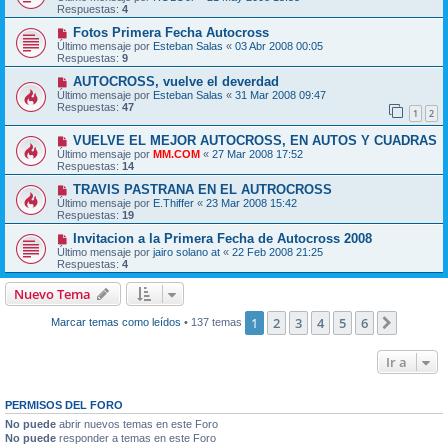
Respuestas:
4
Fotos Primera Fecha Autocross
Último mensaje por
Esteban Salas
«
03 Abr 2008 00:05
Respuestas:
9
AUTOCROSS, vuelve el deverdad
Último mensaje por
Esteban Salas
«
31 Mar 2008 09:47
Respuestas:
47
1
2
VUELVE EL MEJOR AUTOCROSS, EN AUTOS Y CUADRAS
Último mensaje por
MM.COM
«
27 Mar 2008 17:52
Respuestas:
14
TRAVIS PASTRANA EN EL AUTROCROSS
Último mensaje por
E.Thiffer
«
23 Mar 2008 15:42
Respuestas:
19
Invitacion a la Primera Fecha de Autocross 2008
Último mensaje por
jairo solano at
«
22 Feb 2008 21:25
Respuestas:
4
Nuevo Tema
1
2
3
4
5
6
Siguien
Marcar temas como leídos
• 137 temas
Ir a
PERMISOS DEL FORO
No puede
abrir nuevos temas en este Foro
No puede
responder a temas en este Foro