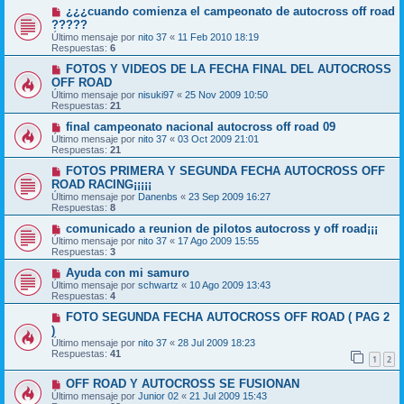
¿¿¿cuando comienza el campeonato de autocross off road
?????
Último mensaje por
nito 37
«
11 Feb 2010 18:19
Respuestas:
6
FOTOS Y VIDEOS DE LA FECHA FINAL DEL AUTOCROSS
OFF ROAD
Último mensaje por
nisuki97
«
25 Nov 2009 10:50
Respuestas:
21
final campeonato nacional autocross off road 09
Último mensaje por
nito 37
«
03 Oct 2009 21:01
Respuestas:
21
FOTOS PRIMERA Y SEGUNDA FECHA AUTOCROSS OFF
ROAD RACING¡¡¡¡¡
Último mensaje por
Danenbs
«
23 Sep 2009 16:27
Respuestas:
8
comunicado a reunion de pilotos autocross y off road¡¡¡
Último mensaje por
nito 37
«
17 Ago 2009 15:55
Respuestas:
3
Ayuda con mi samuro
Último mensaje por
schwartz
«
10 Ago 2009 13:43
Respuestas:
4
FOTO SEGUNDA FECHA AUTOCROSS OFF ROAD ( PAG 2
)
Último mensaje por
nito 37
«
28 Jul 2009 18:23
Respuestas:
41
1
2
OFF ROAD Y AUTOCROSS SE FUSIONAN
Último mensaje por
Junior 02
«
21 Jul 2009 15:43