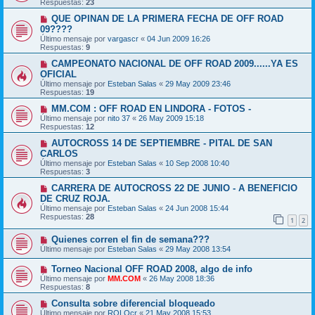
Respuestas:
23
QUE OPINAN DE LA PRIMERA FECHA DE OFF ROAD
09????
Último mensaje por
vargascr
«
04 Jun 2009 16:26
Respuestas:
9
CAMPEONATO NACIONAL DE OFF ROAD 2009......YA ES
OFICIAL
Último mensaje por
Esteban Salas
«
29 May 2009 23:46
Respuestas:
19
MM.COM : OFF ROAD EN LINDORA - FOTOS -
Último mensaje por
nito 37
«
26 May 2009 15:18
Respuestas:
12
AUTOCROSS 14 DE SEPTIEMBRE - PITAL DE SAN
CARLOS
Último mensaje por
Esteban Salas
«
10 Sep 2008 10:40
Respuestas:
3
CARRERA DE AUTOCROSS 22 DE JUNIO - A BENEFICIO
DE CRUZ ROJA.
Último mensaje por
Esteban Salas
«
24 Jun 2008 15:44
Respuestas:
28
1
2
Quienes corren el fin de semana???
Último mensaje por
Esteban Salas
«
29 May 2008 13:54
Torneo Nacional OFF ROAD 2008, algo de info
Último mensaje por
MM.COM
«
26 May 2008 18:36
Respuestas:
8
Consulta sobre diferencial bloqueado
Último mensaje por
ROLOcr
«
21 May 2008 15:53