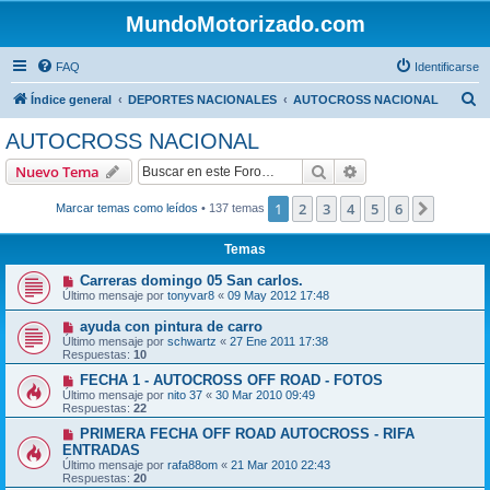
MundoMotorizado.com
FAQ
Identificarse
B
Índice general
DEPORTES NACIONALES
AUTOCROSS NACIONAL
u
AUTOCROSS NACIONAL
s
Buscar
Búsqueda avanzad
Nuevo Tema
c
a
1
2
3
4
5
6
Siguien
Marcar temas como leídos
• 137 temas
r
Temas
Carreras domingo 05 San carlos.
Último mensaje por
tonyvar8
«
09 May 2012 17:48
ayuda con pintura de carro
Último mensaje por
schwartz
«
27 Ene 2011 17:38
Respuestas:
10
FECHA 1 - AUTOCROSS OFF ROAD - FOTOS
Último mensaje por
nito 37
«
30 Mar 2010 09:49
Respuestas:
22
PRIMERA FECHA OFF ROAD AUTOCROSS - RIFA
ENTRADAS
Último mensaje por
rafa88om
«
21 Mar 2010 22:43
Respuestas:
20