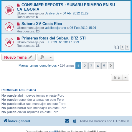
CONSUMER REPORTS : SUBARU PRIMERO EN SU
CATEGORIA
Último mensaje por
Jvalverde
«
04 Abr 2012 11:29
Respuestas:
8
Subaru XV Costa Rica
Último mensaje por
adolfobejarano
«
06 Feb 2012 15:01
Respuestas:
20
Primeras fotos del Subaru BRZ STI
Último mensaje por
T.T
«
29 Dic 2011 10:29
Respuestas:
36
1
2
Nuevo Tema
1
2
3
4
5
Siguiente
Marcar temas como leídos
• 114 temas
Ir a
PERMISOS DEL FORO
No puede
abrir nuevos temas en este Foro
No puede
responder a temas en este Foro
No puede
editar sus mensajes en este Foro
No puede
borrar sus mensajes en este Foro
No puede
enviar adjuntos en este Foro
Índice general
Todos los horarios son
UTC-06:00
Desarrollado por
phpBB
® Forum Software © phpBB Limited