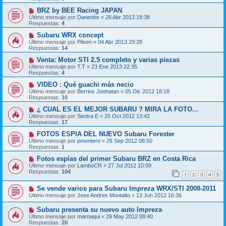
BRZ by BEE Racing JAPAN
Último mensaje por
Danenbs
«
26 Abr 2013 19:38
Respuestas:
4
Subaru WRX concept
Último mensaje por
Pilsen
«
04 Abr 2013 23:28
Respuestas:
14
Venta: Motor STI 2.5 completo y varias piezas
Último mensaje por
T.T
«
23 Ene 2013 22:35
Respuestas:
4
VIDEO : Qué guachi más necio
Último mensaje por
Berrios Jonhatan
«
05 Dic 2012 18:18
Respuestas:
10
¿ CUAL ES EL MEJOR SUBARU ? MIRA LA FOTO...
Último mensaje por
Sentra E
«
25 Oct 2012 13:42
Respuestas:
17
FOTOS ESPIA DEL NUEVO Subaru Forester
Último mensaje por
pmontero
«
26 Sep 2012 08:50
Respuestas:
1
Fotos espías del primer Subaru BRZ en Costa Rica
Último mensaje por
LamboCR
«
27 Jul 2012 10:09
Respuestas:
104
1
2
3
4
5
Se vende varios para Subaru Impreza WRX/STI 2008-2011
Último mensaje por
Jose Andres Montalto
«
13 Jun 2012 16:36
Subaru presenta su nuevo auto Impreza
Último mensaje por
marnaqui
«
29 May 2012 08:40
Respuestas:
20