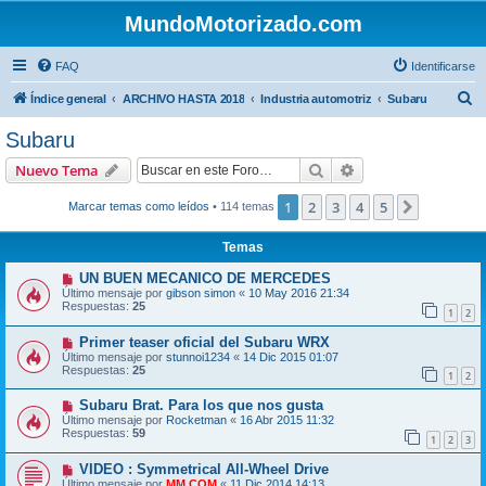
MundoMotorizado.com
FAQ
Identificarse
B
Índice general
ARCHIVO HASTA 2018
Industria automotriz
Subaru
u
Subaru
s
Buscar
Búsqueda avanzad
Nuevo Tema
c
a
1
2
3
4
5
Siguiente
Marcar temas como leídos
• 114 temas
r
Temas
UN BUEN MECANICO DE MERCEDES
Último mensaje por
gibson simon
«
10 May 2016 21:34
Respuestas:
25
1
2
Primer teaser oficial del Subaru WRX
Último mensaje por
stunnoi1234
«
14 Dic 2015 01:07
Respuestas:
25
1
2
Subaru Brat. Para los que nos gusta
Último mensaje por
Rocketman
«
16 Abr 2015 11:32
Respuestas:
59
1
2
3
VIDEO : Symmetrical All-Wheel Drive
Último mensaje por
MM.COM
«
11 Dic 2014 14:13