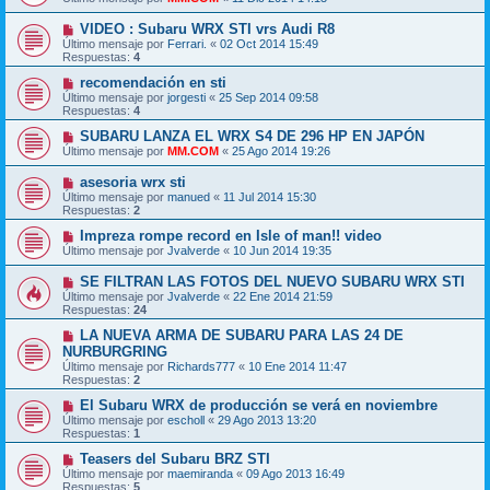
VIDEO : Subaru WRX STI vrs Audi R8
Último mensaje por
Ferrari.
«
02 Oct 2014 15:49
Respuestas:
4
recomendación en sti
Último mensaje por
jorgesti
«
25 Sep 2014 09:58
Respuestas:
4
SUBARU LANZA EL WRX S4 DE 296 HP EN JAPÓN
Último mensaje por
MM.COM
«
25 Ago 2014 19:26
asesoria wrx sti
Último mensaje por
manued
«
11 Jul 2014 15:30
Respuestas:
2
Impreza rompe record en Isle of man!! video
Último mensaje por
Jvalverde
«
10 Jun 2014 19:35
SE FILTRAN LAS FOTOS DEL NUEVO SUBARU WRX STI
Último mensaje por
Jvalverde
«
22 Ene 2014 21:59
Respuestas:
24
LA NUEVA ARMA DE SUBARU PARA LAS 24 DE
NURBURGRING
Último mensaje por
Richards777
«
10 Ene 2014 11:47
Respuestas:
2
El Subaru WRX de producción se verá en noviembre
Último mensaje por
escholl
«
29 Ago 2013 13:20
Respuestas:
1
Teasers del Subaru BRZ STI
Último mensaje por
maemiranda
«
09 Ago 2013 16:49
Respuestas:
5