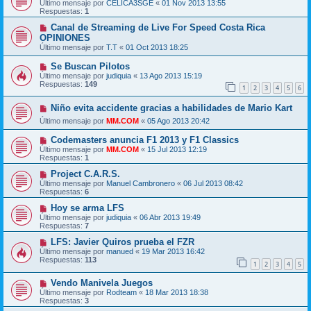
Último mensaje por
CELICA3SGE
«
01 Nov 2013 13:55
Respuestas:
1
Canal de Streaming de Live For Speed Costa Rica
OPINIONES
Último mensaje por
T.T
«
01 Oct 2013 18:25
Se Buscan Pilotos
Último mensaje por
judiquia
«
13 Ago 2013 15:19
Respuestas:
149
1
2
3
4
5
6
Niño evita accidente gracias a habilidades de Mario Kart
Último mensaje por
MM.COM
«
05 Ago 2013 20:42
Codemasters anuncia F1 2013 y F1 Classics
Último mensaje por
MM.COM
«
15 Jul 2013 12:19
Respuestas:
1
Project C.A.R.S.
Último mensaje por
Manuel Cambronero
«
06 Jul 2013 08:42
Respuestas:
6
Hoy se arma LFS
Último mensaje por
judiquia
«
06 Abr 2013 19:49
Respuestas:
7
LFS: Javier Quiros prueba el FZR
Último mensaje por
manued
«
19 Mar 2013 16:42
Respuestas:
113
1
2
3
4
5
Vendo Manivela Juegos
Último mensaje por
Rodteam
«
18 Mar 2013 18:38
Respuestas:
3