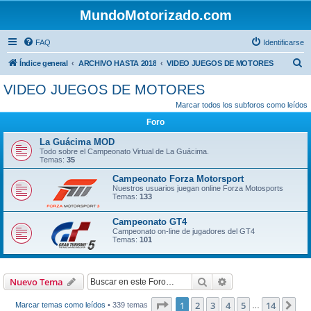
MundoMotorizado.com
FAQ
Identificarse
B
Índice general
ARCHIVO HASTA 2018
VIDEO JUEGOS DE MOTORES
u
VIDEO JUEGOS DE MOTORES
s
Marcar todos los subforos como leídos
c
Foro
a
La Guácima MOD
r
Todo sobre el Campeonato Virtual de La Guácima.
Temas:
35
Campeonato Forza Motorsport
Nuestros usuarios juegan online Forza Motosports
Temas:
133
Campeonato GT4
Campeonato on-line de jugadores del GT4
Temas:
101
Buscar
Búsqueda avanzad
Nuevo Tema
Página
1
de
14
1
2
3
4
5
14
Sig
Marcar temas como leídos
• 339 temas
…