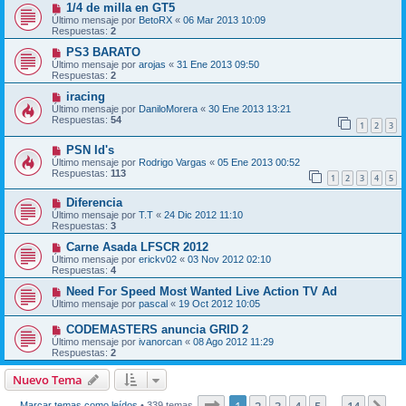
1/4 de milla en GT5
Último mensaje por
BetoRX
«
06 Mar 2013 10:09
Respuestas:
2
PS3 BARATO
Último mensaje por
arojas
«
31 Ene 2013 09:50
Respuestas:
2
iracing
Último mensaje por
DaniloMorera
«
30 Ene 2013 13:21
Respuestas:
54
1
2
3
PSN Id's
Último mensaje por
Rodrigo Vargas
«
05 Ene 2013 00:52
Respuestas:
113
1
2
3
4
5
Diferencia
Último mensaje por
T.T
«
24 Dic 2012 11:10
Respuestas:
3
Carne Asada LFSCR 2012
Último mensaje por
erickv02
«
03 Nov 2012 02:10
Respuestas:
4
Need For Speed Most Wanted Live Action TV Ad
Último mensaje por
pascal
«
19 Oct 2012 10:05
CODEMASTERS anuncia GRID 2
Último mensaje por
ivanorcan
«
08 Ago 2012 11:29
Respuestas:
2
Nuevo Tema
Página
1
de
14
Marcar temas como leídos
• 339 temas