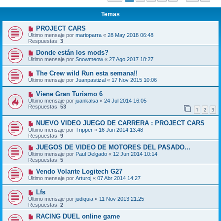
Temas
PROJECT CARS
Último mensaje por
marioparra
«
28 May 2018 06:48
Respuestas:
3
Donde están los mods?
Último mensaje por
Snowmeow
«
27 Ago 2017 18:27
The Crew wild Run esta semana!!
Último mensaje por
Juanpastizal
«
17 Nov 2015 10:06
Viene Gran Turismo 6
Último mensaje por
juankalsa
«
24 Jul 2014 16:05
Respuestas:
53
1
2
3
NUEVO VIDEO JUEGO DE CARRERA : PROJECT CARS
Último mensaje por
Tripper
«
16 Jun 2014 13:48
Respuestas:
9
JUEGOS DE VIDEO DE MOTORES DEL PASADO...
Último mensaje por
Paul Delgado
«
12 Jun 2014 10:14
Respuestas:
5
Vendo Volante Logitech G27
Último mensaje por
Arturoj
«
07 Abr 2014 14:27
Lfs
Último mensaje por
judiquia
«
11 Nov 2013 21:25
Respuestas:
2
RACING DUEL online game